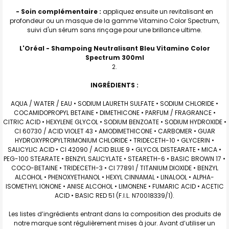
- Soin complémentaire :
appliquez ensuite un revitalisant en
profondeur ou un masque de la gamme Vitamino Color Spectrum,
suivi d'un sérum sans rinçage pour une brillance ultime.
L'Oréal -
Shampoing Neutralisant Bleu Vitamino Color
Spectrum 300ml
INGRÉDIENTS :
AQUA / WATER / EAU • SODIUM LAURETH SULFATE • SODIUM CHLORIDE •
COCAMIDOPROPYL BETAINE • DIMETHICONE • PARFUM / FRAGRANCE •
CITRIC ACID • HEXYLENE GLYCOL • SODIUM BENZOATE • SODIUM HYDROXIDE •
CI 60730 / ACID VIOLET 43 • AMODIMETHICONE • CARBOMER • GUAR
HYDROXYPROPYLTRIMONIUM CHLORIDE • TRIDECETH-10 • GLYCERIN •
SALICYLIC ACID • CI 42090 / ACID BLUE 9 • GLYCOL DISTEARATE • MICA •
PEG-100 STEARATE • BENZYL SALICYLATE • STEARETH-6 • BASIC BROWN 17 •
COCO-BETAINE • TRIDECETH-3 • CI 77891 / TITANIUM DIOXIDE • BENZYL
ALCOHOL • PHENOXYETHANOL • HEXYL CINNAMAL • LINALOOL • ALPHA-
ISOMETHYL IONONE • ANISE ALCOHOL • LIMONENE • FUMARIC ACID • ACETIC
ACID • BASIC RED 51 (F.I.L. N70018339/1).
Les listes d’ingrédients entrant dans la composition des produits de
notre marque sont régulièrement mises à jour. Avant d’utiliser un