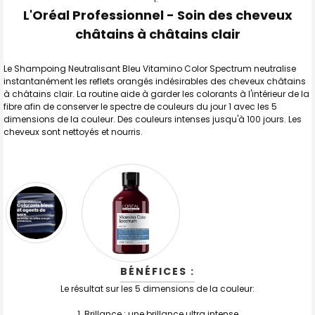
TOUT
L'Oréal Professionnel - Soin des cheveux
SELECTIONNER
châtains à châtains clair
J'AJOUTE
LA
SÉLECTION
Le Shampoing Neutralisant Bleu Vitamino Color Spectrum neutralise
AU PANIER
instantanément les reflets orangés indésirables des cheveux châtains
à châtains clair. La routine aide à garder les colorants à l'intérieur de la
fibre afin de conserver le spectre de couleurs du jour 1 avec les 5
dimensions de la couleur. Des couleurs intenses jusqu'à 100 jours. Les
cheveux sont nettoyés et nourris.
BÉNÉFICES :
Le résultat sur les 5 dimensions de la couleur:
1. Brillance : une brillance ultra intense