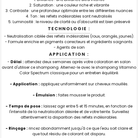
2. Saturation : une couleur riche et vibrante
3. Contraste : une profondeur optimale entre les différentes nuances
4. Ton : les reflets indésirables sont neutralisés
5. Luminosité : le niveau de clarté ou d'obscurité est bien préservé
TECHNOLOGIE :
- Neutralisation ciblée des reflets indésirables (roux, orangés, jaunes).
- Formule enrichie en pigments correcteurs et ingrédients soignants.
- Agents de soin
APPLICATION :
-
Délai :
attendez deux semaines après votre coloration en salon
avant d'utiliser ce shampoing. Alternez-le avec le shampoing Vitamino
Color Spectrum classique pour un entretien équilibré.
- Application :
appliquez uniformément sur cheveux mouillés.
- Émulsion :
faites mousser le produit.
- Temps de pose :
laissez agir entre 5 et 15 minutes, en fonction de
l'intensité de la neutralisation désirée et de votre teinte. Surveillez
attentivement la disparition des reflets indésirables.
- Rinçage :
rincez abondamment jusqu'à ce que l'eau soit claire et
que tout résidu de colorant ait disparu.