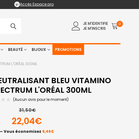
Accès Espace pro
JE M'IDENTIFIE
0
JE M'INSCRIS
BEAUTÉ
BIJOUX
PROMOTIONS
TRUM L'ORÉAL 300ML
UTRALISANT BLEU VITAMINO
ECTRUM L'ORÉAL 300ML
(Aucun avis pour le moment)
31,50€
22,04€
— Vous économisez
9,46€