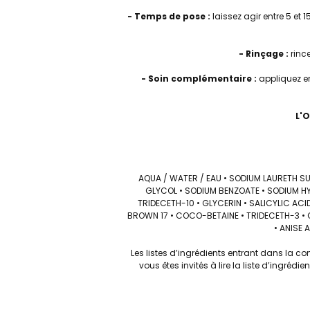
- Temps de pose :
laissez agir entre 5 et 1
- Rinçage :
rince
- Soin complémentaire :
appliquez e
L'O
AQUA / WATER / EAU • SODIUM LAURETH SU
GLYCOL • SODIUM BENZOATE • SODIUM HY
TRIDECETH-10 • GLYCERIN • SALICYLIC ACID
BROWN 17 • COCO-BETAINE • TRIDECETH-3 • C
• ANISE 
Les listes d’ingrédients entrant dans la c
vous êtes invités à lire la liste d’ingré