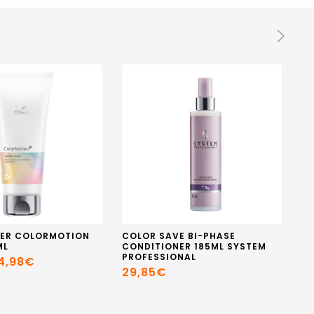
NER COLORMOTION
COLOR SAVE BI-PHASE
SP
ML
CONDITIONER 185ML SYSTEM
FR
PROFESSIONAL
4,98€
4
29,85€