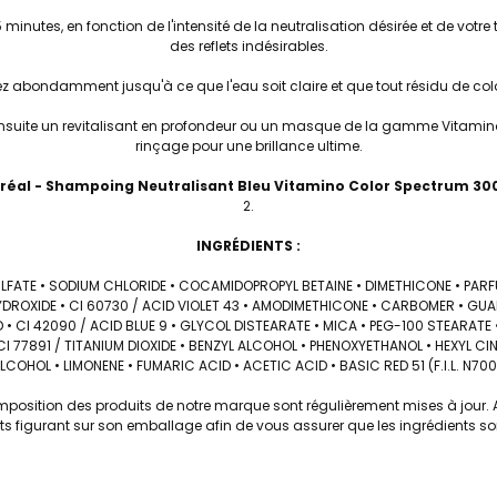
5 minutes, en fonction de l'intensité de la neutralisation désirée et de votre 
des reflets indésirables.
z abondamment jusqu'à ce que l'eau soit claire et que tout résidu de colo
nsuite un revitalisant en profondeur ou un masque de la gamme Vitamino
rinçage pour une brillance ultime.
réal -
Shampoing Neutralisant Bleu Vitamino Color Spectrum 30
INGRÉDIENTS :
LFATE • SODIUM CHLORIDE • COCAMIDOPROPYL BETAINE • DIMETHICONE • PARF
DROXIDE • CI 60730 / ACID VIOLET 43 • AMODIMETHICONE • CARBOMER • G
 • CI 42090 / ACID BLUE 9 • GLYCOL DISTEARATE • MICA • PEG-100 STEARATE
I 77891 / TITANIUM DIOXIDE • BENZYL ALCOHOL • PHENOXYETHANOL • HEXYL CI
ALCOHOL • LIMONENE • FUMARIC ACID • ACETIC ACID • BASIC RED 51 (F.I.L. N700
omposition des produits de notre marque sont régulièrement mises à jour. A
dients figurant sur son emballage afin de vous assurer que les ingrédients so