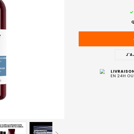
STOCK
ACTUEL
Q
:
J'A
LIVRAISO
EN 24H OU