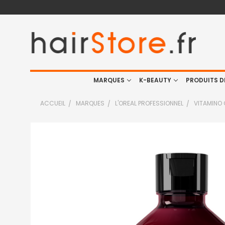
MARQUES
K-BEAUTY
PRODUITS D
ACCUEIL
MARQUES
L'OREAL PROFESSIONNEL
VITAMINO
FRÉQUEMMENT
ACHETÉS
ENSEMBLE
:
TOUT
SELECTIONNER
J'AJOUTE
LA
SÉLECTION
AU PANIER