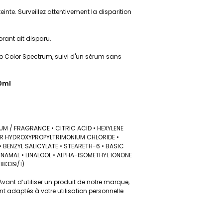
teinte. Surveillez attentivement la disparition
rant ait disparu.
 Color Spectrum, suivi d'un sérum sans
0ml
UM / FRAGRANCE • CITRIC ACID • HEXYLENE
UAR HYDROXYPROPYLTRIMONIUM CHLORIDE •
 • BENZYL SALICYLATE • STEARETH-6 • BASIC
NNAMAL • LINALOOL • ALPHA-ISOMETHYL IONONE
18339/1).
vant d’utiliser un produit de notre marque,
nt adaptés à votre utilisation personnelle