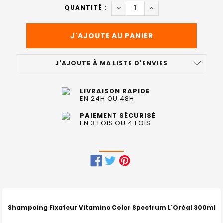
ACTUEL
DIMINUER LA QUANTITÉ DE 
AUGMENTER LA QUAN
QUANTITÉ :
:
J'AJOUTE À MA LISTE D'ENVIES
LIVRAISON RAPIDE
EN 24H OU 48H
PAIEMENT SÉCURISÉ
EN 3 FOIS OU 4 FOIS
FRÉQUEMMENT
ACHETÉS
ENSEMBLE
Shampoing Fixateur Vitamino Color Spectrum
L'Oréal 300ml
: