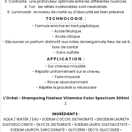
3. Contraste : une profondeur optimale entre les différentes nuances.
4. Ton : les reflets indésirables sont neutralisés.
5. Luminosité : le niveau de clarté ou d'obscurité est bien préservé.
TECHNOLOGIE :
-
Formule enrichie en liant peptidique
- Acide férulique
- Acide citrique
- Découvrez un parfum distinctif aux notes de bergamote, fleur de sel &
bois de santal.
-
Sans sulfate
APPLICATION :
- Sur cheveux mouillés :
- Répartir uniformément sur le cheveu
- Faire mousser
- Rincer abondamment
- Répéter le procédé si nécessaire
L'Oréal - Shampoing Fixateur Vitamino Color Spectrum 300ml
INGRÉDIENTS :
AQUA / WATER / EAU • SODIUM COCOYL ISETHIONATE • DISODIUM LAURETH
SULFOSUCCINATE • GLYCOL DISTEARATE • SODIUM LAURYL SULFOACETATE •
SODIUM LAUROYL SARCOSINATE • GLYCERIN • DECYL GLUCOSIDE •