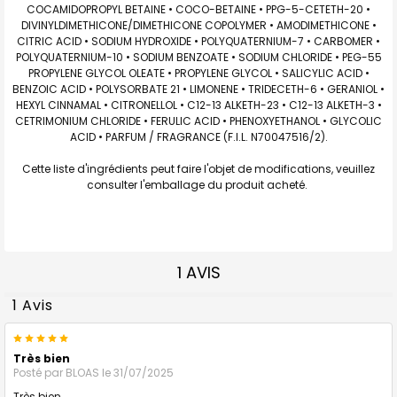
COCAMIDOPROPYL BETAINE • COCO-BETAINE • PPG-5-CETETH-20 •
DIVINYLDIMETHICONE/DIMETHICONE COPOLYMER • AMODIMETHICONE •
CITRIC ACID • SODIUM HYDROXIDE • POLYQUATERNIUM-7 • CARBOMER •
POLYQUATERNIUM-10 • SODIUM BENZOATE • SODIUM CHLORIDE • PEG-55
PROPYLENE GLYCOL OLEATE • PROPYLENE GLYCOL • SALICYLIC ACID •
BENZOIC ACID • POLYSORBATE 21 • LIMONENE • TRIDECETH-6 • GERANIOL •
HEXYL CINNAMAL • CITRONELLOL • C12-13 ALKETH-23 • C12-13 ALKETH-3 •
CETRIMONIUM CHLORIDE • FERULIC ACID • PHENOXYETHANOL • GLYCOLIC
ACID • PARFUM / FRAGRANCE (F.I.L. N70047516/2).
Cette liste d'ingrédients peut faire l'objet de modifications, veuillez
consulter l'emballage du produit acheté.
1 AVIS
1 Avis
5
Très bien
Posté par
BLOAS
le 31/07/2025
Très bien