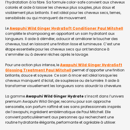
l’hydratation à la fibre. Sa formule color-safe convient aux cheveux
colorés et aide à laisser les cheveux plus souples, plus doux et
visiblement plus brillants. Il est idéal pour les cheveux secs, ternes,
sensibilisés ou qui manquent de mouvement.
Le
Awapuhi Wild Ginger HydraSoft Conditioner Paul Mitchell
complète le shampooing en apportant un soin hydratant aux
longueurs. Il aide à démêler, adoucir et améliorer le toucher des
cheveux, tout en laissant une finition lisse et lumineuse. C’est une
étape essentielle pour les cheveux secs qui ont tendance à
s’emmêler ou à devenir rêches après le lavage.
Pour une action plus intense, le
Awapuhi Wild Ginger HydraSoft
Glossing Treatment Paul Mitchell
permet d’apporter une finition
brillante, douce et soyeuse. Ce soin à rincer est idéal lorsque les
cheveux manquent d’éclat, de souplesse ou de lumière. Il aide à
transformer visuellement les longueurs sans alourdir la chevelure.
La gamme
Awapuhi Wild Ginger Hydrate
s’inscrit dans l’univers
premium Awapuhi Wild Ginger, reconnu pour son approche
sensorielle, son parfum raffiné et ses soins professionnels inspirés
de l’awapuhi, ingrédient emblématique de Paul Mitchell. Elle
convient particulièrement aux personnes qui recherchent une
routine hydratante élégante, performante et agréable à utiliser.