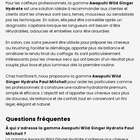
Pour les coiffeurs professionnels, la gamme
Awapuhi Wild Ginger
Hydrate
est une solution idéale à recommander aux clientes et
clients dont les cheveux sont secs, ternes, mousseux ou sensibilisés
par les techniques. En salon, elle peut être conseillée après un
diagnostic capillaire lorsque les longueurs ont besoin d’être
réhydratées, adoucies et embellies sans être alourdies.
En salon, ces soins peuvent être utilisés pour préparer les cheveux
au brushing, faciliter le démêlage, apporter plus de brillance et
améliorer le rendu final du coiffage. Ils sont particulièrement
intéressants pour les cheveux secs qui ont besoin d’un résultat plus
souple, plus lisse et plus lumineux dès la première routine.
Chez hairStore.fr, nous proposons la gamme
Awapuhi Wild
Ginger Hydrate Paul Mitchell
pour aider les particuliers comme
les professionnels à construire une routine hydratante premium,
simple et efficace. L’objectif est d’apporter aux cheveux secs plus
de douceur, de brillance et de confort, tout en conservant un fini
léger, élégant et naturel.
Questions fréquentes
À qui s’adresse la gamme Awapuhi Wild Ginger Hydrate Paul
Mitchell ?
La gamme Awapuhi Wild Ginger Hydrate s’adresse aux cheveux