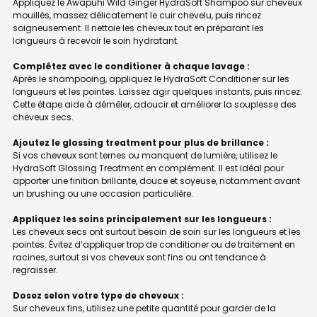
Appliquez le Awapuhi Wild Ginger HydraSoft Shampoo sur cheveux
mouillés, massez délicatement le cuir chevelu, puis rincez
soigneusement. Il nettoie les cheveux tout en préparant les
longueurs à recevoir le soin hydratant.
Complétez avec le conditioner à chaque lavage :
Après le shampooing, appliquez le HydraSoft Conditioner sur les
longueurs et les pointes. Laissez agir quelques instants, puis rincez.
Cette étape aide à démêler, adoucir et améliorer la souplesse des
cheveux secs.
Ajoutez le glossing treatment pour plus de brillance :
Si vos cheveux sont ternes ou manquent de lumière, utilisez le
HydraSoft Glossing Treatment en complément. Il est idéal pour
apporter une finition brillante, douce et soyeuse, notamment avant
un brushing ou une occasion particulière.
Appliquez les soins principalement sur les longueurs :
Les cheveux secs ont surtout besoin de soin sur les longueurs et les
pointes. Évitez d’appliquer trop de conditioner ou de traitement en
racines, surtout si vos cheveux sont fins ou ont tendance à
regraisser.
Dosez selon votre type de cheveux :
Sur cheveux fins, utilisez une petite quantité pour garder de la