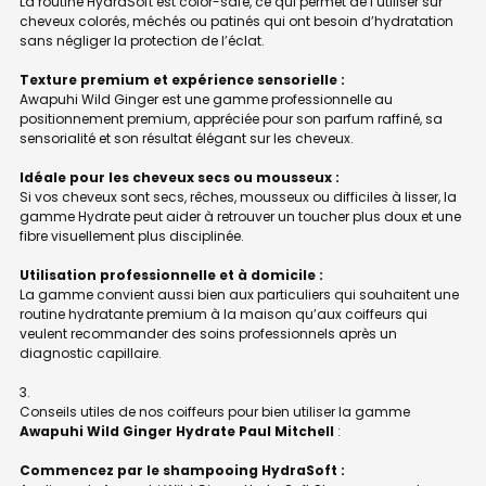
La routine HydraSoft est color-safe, ce qui permet de l’utiliser sur
cheveux colorés, méchés ou patinés qui ont besoin d’hydratation
sans négliger la protection de l’éclat.
Texture premium et expérience sensorielle :
Awapuhi Wild Ginger est une gamme professionnelle au
positionnement premium, appréciée pour son parfum raffiné, sa
sensorialité et son résultat élégant sur les cheveux.
Idéale pour les cheveux secs ou mousseux :
Si vos cheveux sont secs, rêches, mousseux ou difficiles à lisser, la
gamme Hydrate peut aider à retrouver un toucher plus doux et une
fibre visuellement plus disciplinée.
Utilisation professionnelle et à domicile :
La gamme convient aussi bien aux particuliers qui souhaitent une
routine hydratante premium à la maison qu’aux coiffeurs qui
veulent recommander des soins professionnels après un
diagnostic capillaire.
Conseils utiles de nos coiffeurs pour bien utiliser la gamme
Awapuhi Wild Ginger Hydrate Paul Mitchell
:
Commencez par le shampooing HydraSoft :