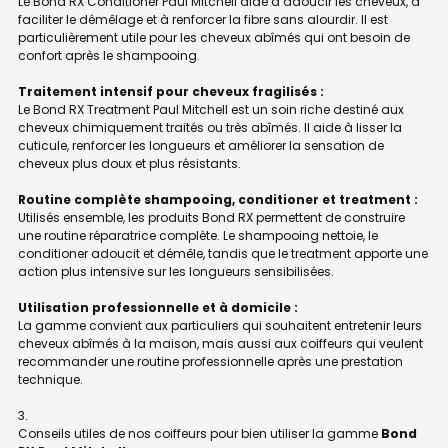
Le Bond RX Conditioner Paul Mitchell aide à adoucir les cheveux, à
faciliter le démêlage et à renforcer la fibre sans alourdir. Il est
particulièrement utile pour les cheveux abîmés qui ont besoin de
confort après le shampooing.
Traitement intensif pour cheveux fragilisés :
Le Bond RX Treatment Paul Mitchell est un soin riche destiné aux
cheveux chimiquement traités ou très abîmés. Il aide à lisser la
cuticule, renforcer les longueurs et améliorer la sensation de
cheveux plus doux et plus résistants.
Routine complète shampooing, conditioner et treatment :
Utilisés ensemble, les produits Bond RX permettent de construire
une routine réparatrice complète. Le shampooing nettoie, le
conditioner adoucit et démêle, tandis que le treatment apporte une
action plus intensive sur les longueurs sensibilisées.
Utilisation professionnelle et à domicile :
La gamme convient aux particuliers qui souhaitent entretenir leurs
cheveux abîmés à la maison, mais aussi aux coiffeurs qui veulent
recommander une routine professionnelle après une prestation
technique.
Conseils utiles de nos coiffeurs pour bien utiliser la gamme
Bond