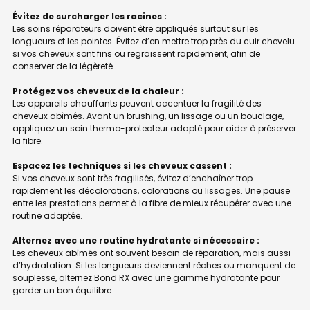
Évitez de surcharger les racines :
Les soins réparateurs doivent être appliqués surtout sur les
longueurs et les pointes. Évitez d’en mettre trop près du cuir chevelu
si vos cheveux sont fins ou regraissent rapidement, afin de
conserver de la légèreté.
Protégez vos cheveux de la chaleur :
Les appareils chauffants peuvent accentuer la fragilité des
cheveux abîmés. Avant un brushing, un lissage ou un bouclage,
appliquez un soin thermo-protecteur adapté pour aider à préserver
la fibre.
Espacez les techniques si les cheveux cassent :
Si vos cheveux sont très fragilisés, évitez d’enchaîner trop
rapidement les décolorations, colorations ou lissages. Une pause
entre les prestations permet à la fibre de mieux récupérer avec une
routine adaptée.
Alternez avec une routine hydratante si nécessaire :
Les cheveux abîmés ont souvent besoin de réparation, mais aussi
d’hydratation. Si les longueurs deviennent rêches ou manquent de
souplesse, alternez Bond RX avec une gamme hydratante pour
garder un bon équilibre.