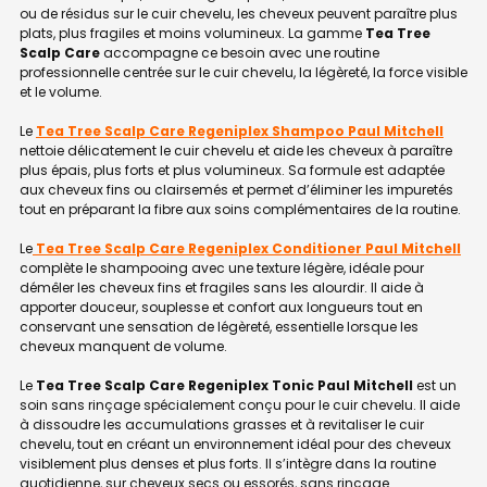
ou de résidus sur le cuir chevelu, les cheveux peuvent paraître plus
plats, plus fragiles et moins volumineux. La gamme
Tea Tree
Scalp Care
accompagne ce besoin avec une routine
professionnelle centrée sur le cuir chevelu, la légèreté, la force visible
et le volume.
Le
Tea Tree Scalp Care Regeniplex Shampoo Paul Mitchell
nettoie délicatement le cuir chevelu et aide les cheveux à paraître
plus épais, plus forts et plus volumineux. Sa formule est adaptée
aux cheveux fins ou clairsemés et permet d’éliminer les impuretés
tout en préparant la fibre aux soins complémentaires de la routine.
Le
Tea Tree Scalp Care Regeniplex Conditioner Paul Mitchell
complète le shampooing avec une texture légère, idéale pour
démêler les cheveux fins et fragiles sans les alourdir. Il aide à
apporter douceur, souplesse et confort aux longueurs tout en
conservant une sensation de légèreté, essentielle lorsque les
cheveux manquent de volume.
Le
Tea Tree Scalp Care Regeniplex Tonic Paul Mitchell
est un
soin sans rinçage spécialement conçu pour le cuir chevelu. Il aide
à dissoudre les accumulations grasses et à revitaliser le cuir
chevelu, tout en créant un environnement idéal pour des cheveux
visiblement plus denses et plus forts. Il s’intègre dans la routine
quotidienne, sur cheveux secs ou essorés, sans rinçage.