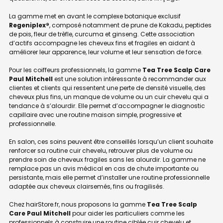
La gamme met en avant le complexe botanique exclusif
Regeniplex®
, composé notamment de prune de Kakadu, peptides
de pois, fleur de trèfle, curcuma et ginseng. Cette association
d’actifs accompagne les cheveux fins et fragiles en aidant à
améliorer leur apparence, leur volume et leur sensation de force.
Pour les coiffeurs professionnels, la gamme
Tea Tree Scalp Care
Paul Mitchell
est une solution intéressante à recommander aux
clientes et clients qui ressentent une perte de densité visuelle, des
cheveux plus fins, un manque de volume ou un cuir chevelu qui a
tendance à s’alourdir. Elle permet d’accompagner le diagnostic
capillaire avec une routine maison simple, progressive et
professionnelle.
En salon, ces soins peuvent être conseillés lorsqu’un client souhaite
renforcer sa routine cuir chevelu, retrouver plus de volume ou
prendre soin de cheveux fragiles sans les alourdir. La gamme ne
remplace pas un avis médical en cas de chute importante ou
persistante, mais elle permet d’installer une routine professionnelle
adaptée aux cheveux clairsemés, fins ou fragilisés.
Chez hairStore.fr, nous proposons la gamme
Tea Tree Scalp
Care Paul Mitchell
pour aider les particuliers comme les
professionnels à construire une routine ciblée cuir chevelu et