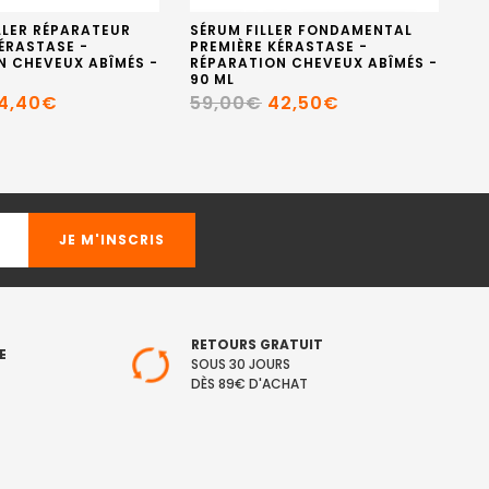
LLER RÉPARATEUR
SÉRUM FILLER FONDAMENTAL
RE
ÉRASTASE -
PREMIÈRE KÉRASTASE -
SY
N CHEVEUX ABÎMÉS -
RÉPARATION CHEVEUX ABÎMÉS -
2
90 ML
4,40€
59,00€
42,50€
RETOURS GRATUIT
E
SOUS 30 JOURS
DÈS 89€ D'ACHAT