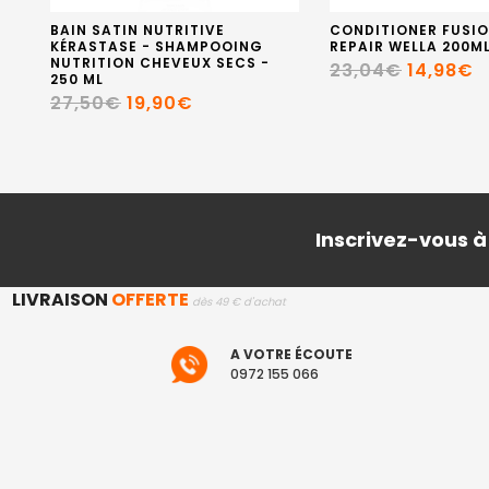
BAIN SATIN NUTRITIVE
CONDITIONER FUSIO
KÉRASTASE - SHAMPOOING
REPAIR WELLA 200M
NUTRITION CHEVEUX SECS -
23,04€
14,98€
250 ML
27,50€
19,90€
Inscrivez-vous à
LIVRAISON
OFFERTE
dès 49 € d'achat
A VOTRE ÉCOUTE
0972 155 066