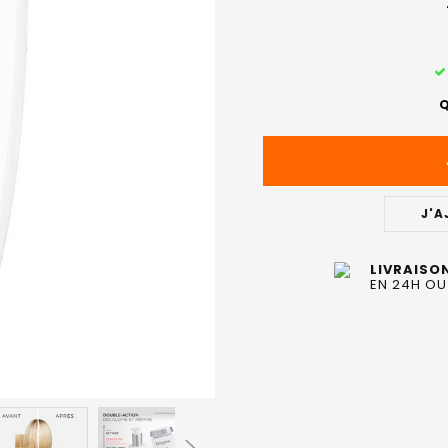
STOCK
ACTUEL
Q
:
J'A
LIVRAISO
EN 24H OU