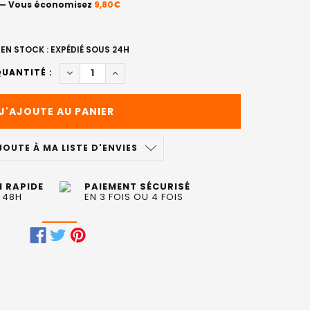
— Vous économisez
9,80€
EN STOCK : EXPÉDIÉ SOUS 24H
DIMINUER LA QUANTITÉ DE BAIN DÉCALCIFIANT
AUGMENTER LA QUANTITÉ DE BAIN DÉC
UANTITÉ :
JOUTE À MA LISTE D'ENVIES
N RAPIDE
PAIEMENT SÉCURISÉ
 48H
EN 3 FOIS OU 4 FOIS