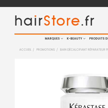
MARQUES
K-BEAUTY
PRODUITS D
ACCUEIL
PROMOTIONS
BAIN DÉCALCIFIANT RÉPARATEUR 
FRÉQUEMMENT
ACHETÉS
ENSEMBLE
:
TOUT
SELECTIONNER
J'AJOUTE
LA
SÉLECTION
AU PANIER