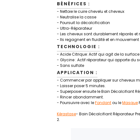
BÉNÉFICES :
- Nettoie le cuire chevelu et cheveux
- Neutralise la casse
- Poursuit la décalcification
- Ultra-Réparateur
- Les cheveux sont durablement réparés et re
- Ils regagnent en fluidité et en mouvement
TECHNOLOGIE :
- Acide Citrique: Actif qui agit de la surf
- Glycine : Actif réparateur qui apporte du 
- Sans sulfate
APPLICATION :
- Commencer par appliquer sur cheveux mo
- Laisser poser 5 minutes.
- Superposer ensuite le Bain Décalcifiant R
- Rincer abondamment.
- Poursuivre avec le
Fondant
ou le
Masque
P
Kérastase
- Bain Décalcifiant Réparateur P