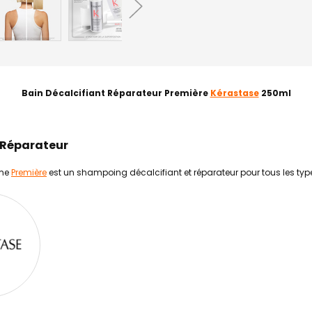
Bain Décalcifiant Réparateur Première
Kérastase
250ml
t Réparateur
mme
Première
est un shampoing décalcifiant et réparateur pour tous les ty