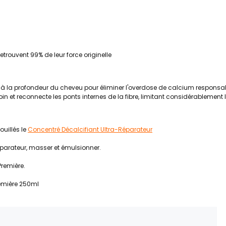
trouvent 99% de leur force originelle
ace à la profondeur du cheveu pour éliminer l'overdose de calcium responsa
soin et reconnecte les ponts internes de la fibre, limitant considérablement
uillés le
Concentré Décalcifiant Ultra-Réparateur
éparateur, masser et émulsionner.
remière.
remière 250ml