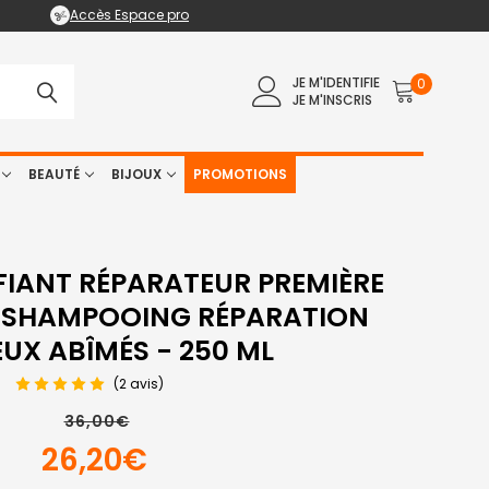
Accès Espace pro
JE M'IDENTIFIE
0
JE M'INSCRIS
BEAUTÉ
BIJOUX
PROMOTIONS
FIANT RÉPARATEUR PREMIÈRE
- SHAMPOOING RÉPARATION
UX ABÎMÉS - 250 ML
(2 avis)
36,00€
26,20€