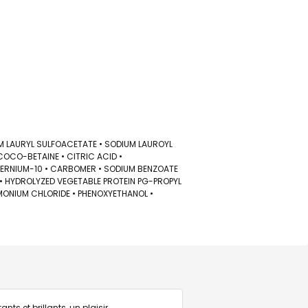
M LAURYL SULFOACETATE • SODIUM LAUROYL
OCO-BETAINE • CITRIC ACID •
TERNIUM-10 • CARBOMER • SODIUM BENZOATE
D • HYDROLYZED VEGETABLE PROTEIN PG-PROPYL
RIMONIUM CHLORIDE • PHENOXYETHANOL •
s et brillants, un plaisir