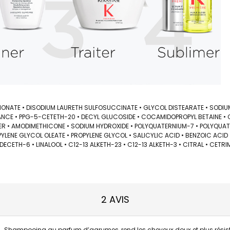
IONATE • DISODIUM LAURETH SULFOSUCCINATE • GLYCOL DISTEARATE • SODIU
NCE • PPG-5-CETETH-20 • DECYL GLUCOSIDE • COCAMIDOPROPYL BETAINE • C
R • AMODIMETHICONE • SODIUM HYDROXIDE • POLYQUATERNIUM-7 • POLYQUA
PYLENE GLYCOL OLEATE • PROPYLENE GLYCOL • SALICYLIC ACID • BENZOIC ACI
RIDECETH-6 • LINALOOL • C12-13 ALKETH-23 • C12-13 ALKETH-3 • CITRAL • CET
2 AVIS
Shampooing au parfum d’agrumes, rend les cheveux doux et plus résistant