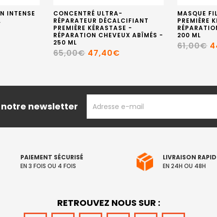
N INTENSE
CONCENTRÉ ULTRA-
MASQUE FI
L
RÉPARATEUR DÉCALCIFIANT
PREMIÈRE K
PREMIÈRE KÉRASTASE -
RÉPARATIO
RÉPARATION CHEVEUX ABÎMÉS -
200 ML
250 ML
61,00€
4
65,00€
47,40€
ADRESSE
 notre newsletter
EMAIL
PAIEMENT SÉCURISÉ
LIVRAISON RAPID
EN 3 FOIS OU 4 FOIS
EN 24H OU 48H
RETROUVEZ NOUS SUR :