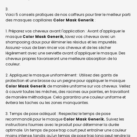
Voici 5 conseils pratiques de nos coiffeurs pour tirer le meilleur parti
des masques capillaires
Color Mask Generik
:
1. Préparez vos cheveux avant l'application : Avant d'appliquer le
masque
Color Mask Generik,
lavez vos cheveux avec un
shampooing doux pour éliminer les résidus et les impuretés.
Assurez-vous de bien rincer vos cheveux et de les sécher
légèrement avec une serviette avant d'appliquer le masque. Des
cheveux propres favoriseront une meilleure absorption de la
couleur.
2. Appliquez le masque uniformément : Utilisez des gants de
protection et une brosse ou un peigne pour appliquer le masque
Color Mask Generik
de manière uniforme sur vos cheveux. Veillez
à couvrir toutes les mèches, des racines aux pointes, en travaillant
de manière méthodique. Cela garantira une couleur uniforme et
évitera les taches ou les zones manquantes.
3. Temps de pose adéquat : Respectez le temps de pose
recommandé pour le masque
Color Mask Generik.
Suivez les
instructions fournies avec le produit pour déterminer la durée
optimale. Un temps de pose trop court peut entraîner une couleur
moins intense, tandis qu'un temps de pose trop long peut rendre la