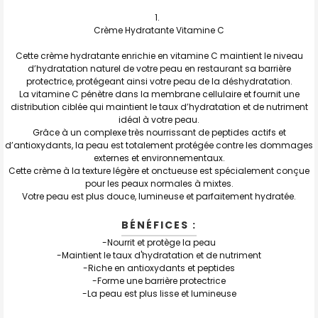
:
Crème Hydratante Vitamine C
TOUT
SELECTIONNER
Cette crème hydratante enrichie en vitamine C maintient le niveau
d’hydratation naturel de votre peau en restaurant sa barrière
J'AJOUTE
protectrice, protégeant ainsi votre peau de la déshydratation.
LA
SÉLECTION
La vitamine C pénètre dans la membrane cellulaire et fournit une
AU PANIER
distribution ciblée qui maintient le taux d’hydratation et de nutriment
idéal à votre peau.
Grâce à un complexe très nourrissant de peptides actifs et
d’antioxydants, la peau est totalement protégée contre les dommages
externes et environnementaux.
Cette crème à la texture légère et onctueuse est spécialement conçue
pour les peaux normales à mixtes.
Votre peau est plus douce, lumineuse et parfaitement hydratée.
BÉNÉFICES :
-Nourrit et protège la peau
-Maintient le taux d'hydratation et de nutriment
-Riche en antioxydants et peptides
-Forme une barrière protectrice
-La peau est plus lisse et lumineuse