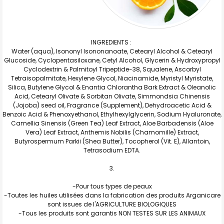
INGREDIENTS :
Water (aqua), Isononyl Isononanoate, Cetearyl Alcohol & Cetearyl
Glucoside, Cyclopentasiloxane, Cetyl Alcohol, Glycerin & Hydroxypropyl
Cyclodextrin & Palmitoyl Tripeptide-38, Squalene, Ascorbyl
Tetraisopalmitate, Hexylene Glycol, Niacinamide, Myristyl Myristate,
Silica, Butylene Glycol & Enantia Chlorantha Bark Extract & Oleanolic
Acid, Cetearyl Olivate & Sorbitan Olivate, Simmondsia Chinensis
(Jojoba) seed oil, Fragrance (Supplement), Dehydroacetic Acid &
Benzoic Acid & Phenoxyethanol, Ethylhexylglycerin, Sodium Hyaluronate,
Camellia Sinensis (Green Tea) Leaf Extract, Aloe Barbadensis (Aloe
Vera) Leaf Extract, Anthemis Nobilis (Chamomille) Extract,
Butyrospermum Parkii (Shea Butter), Tocopherol (Vit. E), Allantoin,
Tetrasodium EDTA.
-Pour tous types de peaux
-Toutes les huiles utilisées dans la fabrication des produits Arganicare
sont issues de l'AGRICULTURE BIOLOGIQUES
-Tous les produits sont garantis NON TESTES SUR LES ANIMAUX