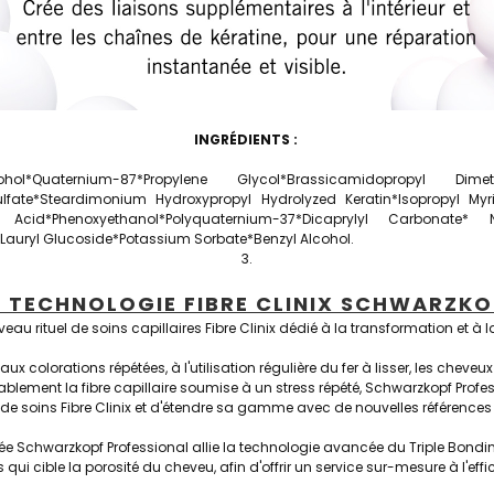
INGRÉDIENTS :
l*Quaternium-87*Propylene Glycol*Brassicamidopropyl Dimet
lfate*Steardimonium Hydroxypropyl Hydrolyzed Keratin*Isopropyl Myri
ic Acid*Phenoxyethanol*Polyquaternium-37*Dicaprylyl Carbonate* 
auryl Glucoside*Potassium Sorbate*Benzyl Alcohol.
A TECHNOLOGIE FIBRE CLINIX SCHWARZKO
u rituel de soins capillaires Fibre Clinix dédié à la transformation et à
x colorations répétées, à l'utilisation régulière du fer à lisser, les cheveux
rablement la fibre capillaire soumise à un stress répété, Schwarzkopf Prof
 de soins Fibre Clinix et d'étendre sa gamme avec de nouvelles références 
ée Schwarzkopf Professional allie la technologie avancée du Triple Bonding
qui cible la porosité du cheveu, afin d'offrir un service sur-mesure à l'ef