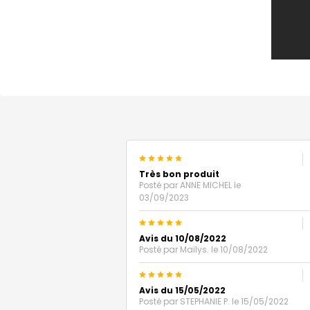
5
Très bon produit
Posté par
ANNE MICHEL
le
03/09/2023
5
Avis du 10/08/2022
Posté par
Maïlys.
le 10/08/2022
5
Avis du 15/05/2022
Posté par
STEPHANIE P.
le 15/05/2022