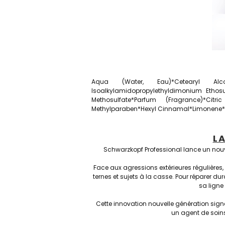
Aqua (Water, Eau)*Cetearyl Alcoho
Isoalkylamidopropylethyldimonium Ethosu
Methosulfate*Parfum (Fragrance)*Citr
Methylparaben*Hexyl Cinnamal*Limonene*L
L
Schwarzkopf Professional lance un nouvea
Face aux agressions extérieures régulières, au
ternes et sujets à la casse. Pour réparer du
sa ligne
Cette innovation nouvelle génération sign
un agent de soins 