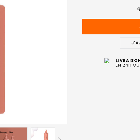
ACTUEL
Q
:
J'A
LIVRAISO
EN 24H OU