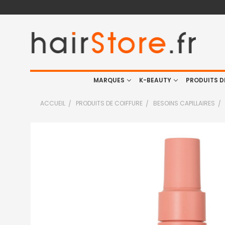
MARQUES
K-BEAUTY
PRODUITS D
ACCUEIL
PRODUITS DE COIFFURE
BESOINS CAPILLAIRES
FRÉQUEMMENT
ACHETÉS
ENSEMBLE
:
TOUT
SELECTIONNER
J'AJOUTE
LA
SÉLECTION
AU PANIER