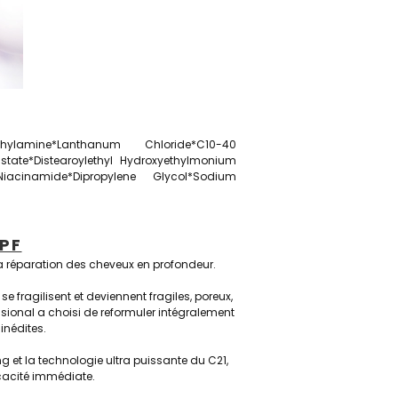
hylamine*Lanthanum Chloride*C10-40
state*Distearoylethyl Hydroxyethylmonium
Niacinamide*Dipropylene Glycol*Sodium
PF
 la réparation des cheveux en profondeur.
 se fragilisent et deviennent fragiles, poreux,
essional a choisi de reformuler intégralement
inédites.
 et la technologie ultra puissante du C21,
ficacité immédiate.