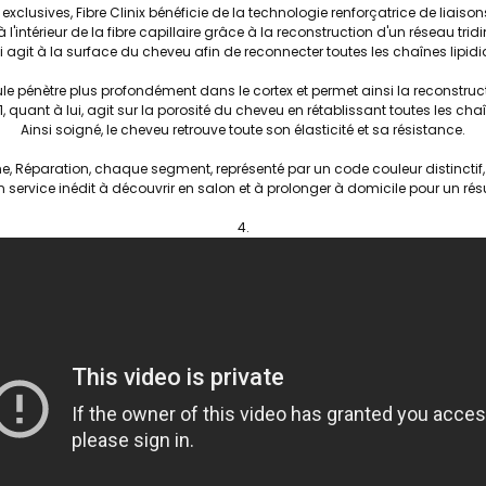
lusives, Fibre Clinix bénéficie de la technologie renforçatrice de liaisons
 l'intérieur de la fibre capillaire grâce à la reconstruction d'un réseau tr
ui agit à la surface du cheveu afin de reconnecter toutes les chaînes lipid
e pénètre plus profondément dans le cortex et permet ainsi la reconstructi
C21, quant à lui, agit sur la porosité du cheveu en rétablissant toutes les ch
Ainsi soigné, le cheveu retrouve toute son élasticité et sa résistance.
ine, Réparation, chaque segment, représenté par un code couleur distincti
n service inédit à découvrir en salon et à prolonger à domicile pour un rés