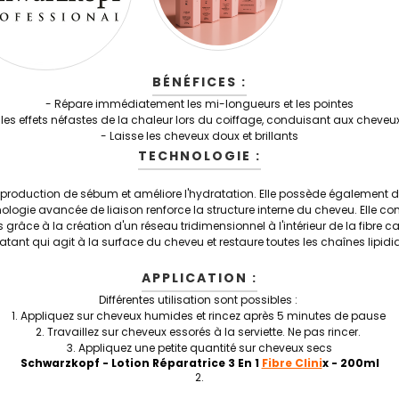
BÉNÉFICES :
- Répare immédiatement les mi-longueurs et les pointes
 les effets néfastes de la chaleur lors du coiffage, conduisant aux cheveux
- Laisse les cheveux doux et brillants
TECHNOLOGIE :
a production de sébum et améliore l'hydratation. Elle possède également d
ologie avancée de liaison renforce la structure interne du cheveu. Elle com
s grâce à la création d'un réseau tridimensionnel à l'intérieur de la fibre cap
tant qui agit à la surface du cheveu et restaure toutes les chaînes lipid
APPLICATION :
Différentes utilisation sont possibles :
1. Appliquez sur cheveux humides et rincez après 5 minutes de pause
2. Travaillez sur cheveux essorés à la serviette. Ne pas rincer.
3. Appliquez une petite quantité sur cheveux secs
Schwarzkopf - Lotion Réparatrice 3 En 1
Fibre Clini
x
- 200ml