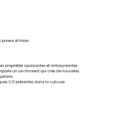
 poreux et frisés
es propriétés apaisantes et antioxydantes.
porte un ion trivalent qui crée de nouvelles
illaire.
iques C21 présentes dans la cuticule.