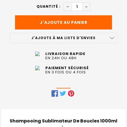
ACTUEL
DIMINUER LA QUANTITÉ DE 
AUGMENTER LA QUAN
QUANTITÉ :
:
J'AJOUTE À MA LISTE D'ENVIES
LIVRAISON RAPIDE
EN 24H OU 48H
PAIEMENT SÉCURISÉ
EN 3 FOIS OU 4 FOIS
FRÉQUEMMENT
ACHETÉS
ENSEMBLE
Shampooing Sublimateur De Boucles 1000ml
: