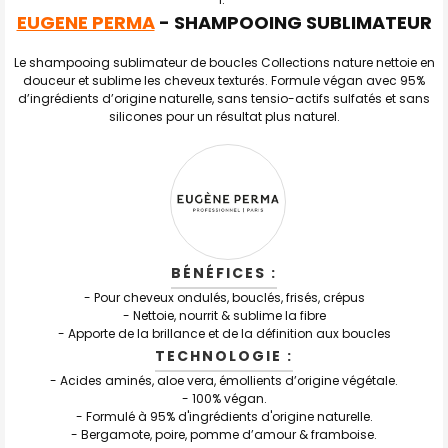
EUGENE PERMA
- SHAMPOOING SUBLIMATEUR
TOUT
SELECTIONNER
Le
shampooing sublimateur de boucles Collections nature
nettoie en
douceur et sublime les
cheveux texturés
.
Formule végan avec 95%
J'AJOUTE
d’ingrédients d’origine naturelle, sans tensio-actifs sulfatés et sans
LA
silicones pour un résultat plus naturel.
SÉLECTION
AU PANIER
BÉNÉFICES :
- Pour cheveux ondulés, bouclés, frisés, crépus
- Nettoie, nourrit & sublime la fibre
-
Apporte de la brillance et de la définition aux boucles
TECHNOLOGIE :
- Acides aminés, aloe vera, émollients d’origine végétale.
- 100% végan.
- Formulé à 95% d'ingrédients d'origine naturelle.
- Bergamote, poire, pomme d’amour & framboise.