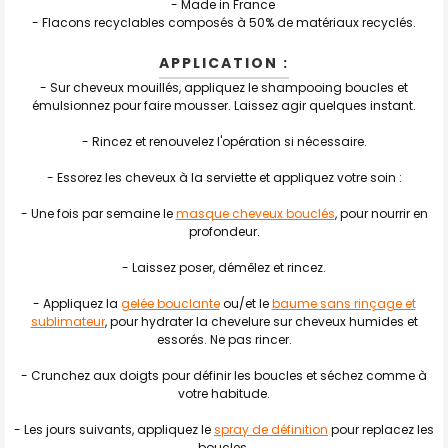
- Made in France
-
Flacons recyclables composés à 50% de matériaux recyclés.
APPLICATION :
- Sur cheveux mouillés, appliquez le shampooing boucles et
émulsionnez pour faire mousser. Laissez agir quelques instant.
- Rincez et renouvelez l'opération si nécessaire.
- Essorez les cheveux à la serviette et appliquez votre soin :
- Une fois par semaine le
masque cheveux bouclés
, pour nourrir en
profondeur.
- Laissez poser, démêlez et rincez.
- Appliquez la
gelée bouclante
ou/et le
baume sans rinçage et
sublimateur
, pour hydrater la chevelure sur cheveux humides et
essorés. Ne pas rincer.
- Crunchez aux doigts pour définir les boucles et séchez comme à
votre habitude.
- Les jours suivants, appliquez le
spray de définition
pour replacez les
boucles.