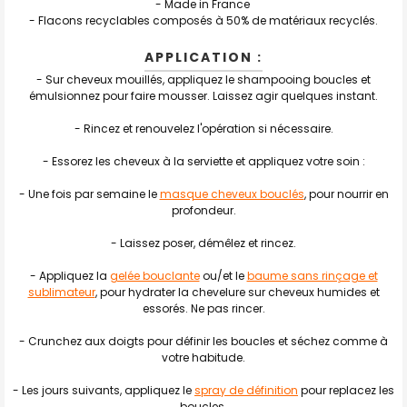
- Made in France
-
Flacons recyclables composés à 50% de matériaux recyclés.
APPLICATION :
- Sur cheveux mouillés, appliquez le shampooing boucles et
émulsionnez pour faire mousser. Laissez agir quelques instant.
- Rincez et renouvelez l'opération si nécessaire.
- Essorez les cheveux à la serviette et appliquez votre soin :
- Une fois par semaine le
masque cheveux bouclés
, pour nourrir en
profondeur.
- Laissez poser, démêlez et rincez.
- Appliquez la
gelée bouclante
ou/et le
baume sans rinçage et
sublimateur
, pour hydrater la chevelure sur cheveux humides et
essorés. Ne pas rincer.
- Crunchez aux doigts pour définir les boucles et séchez comme à
votre habitude.
- Les jours suivants, appliquez le
spray de définition
pour replacez les
boucles.