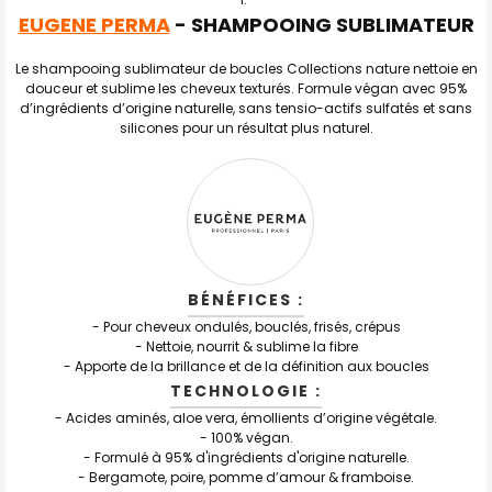
EUGENE PERMA
- SHAMPOOING SUBLIMATEUR
TOUT
SELECTIONNER
Le
shampooing sublimateur de boucles Collections nature
nettoie en
douceur et sublime les
cheveux texturés
.
Formule végan avec 95%
J'AJOUTE
d’ingrédients d’origine naturelle, sans tensio-actifs sulfatés et sans
LA
silicones pour un résultat plus naturel.
SÉLECTION
AU PANIER
BÉNÉFICES :
- Pour cheveux ondulés, bouclés, frisés, crépus
- Nettoie, nourrit & sublime la fibre
-
Apporte de la brillance et de la définition aux boucles
TECHNOLOGIE :
- Acides aminés, aloe vera, émollients d’origine végétale.
- 100% végan.
- Formulé à 95% d'ingrédients d'origine naturelle.
- Bergamote, poire, pomme d’amour & framboise.