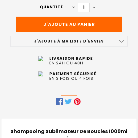
ACTUEL
DIMINUER LA QUANTITÉ DE 
AUGMENTER LA QUAN
QUANTITÉ :
:
J'AJOUTE À MA LISTE D'ENVIES
LIVRAISON RAPIDE
EN 24H OU 48H
PAIEMENT SÉCURISÉ
EN 3 FOIS OU 4 FOIS
FRÉQUEMMENT
ACHETÉS
ENSEMBLE
Shampooing Sublimateur De Boucles 1000ml
: