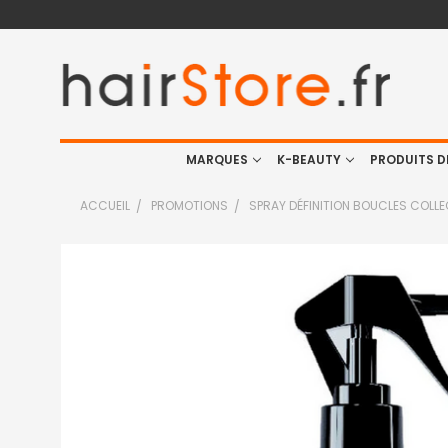
MARQUES
K-BEAUTY
PRODUITS D
ACCUEIL
PROMOTIONS
SPRAY DÉFINITION BOUCLES COLL
FRÉQUEMMENT
ACHETÉS
ENSEMBLE
:
TOUT
SELECTIONNER
J'AJOUTE
LA
SÉLECTION
AU PANIER