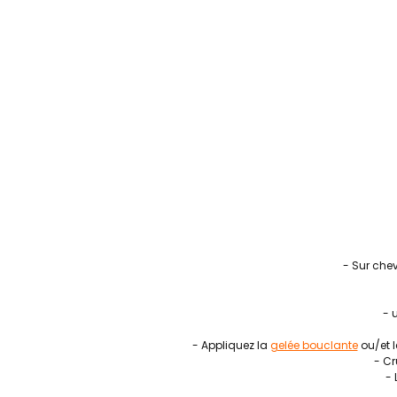
- Sur che
- 
- Appliquez la
gelée bouclante
ou/et 
- Cr
- 