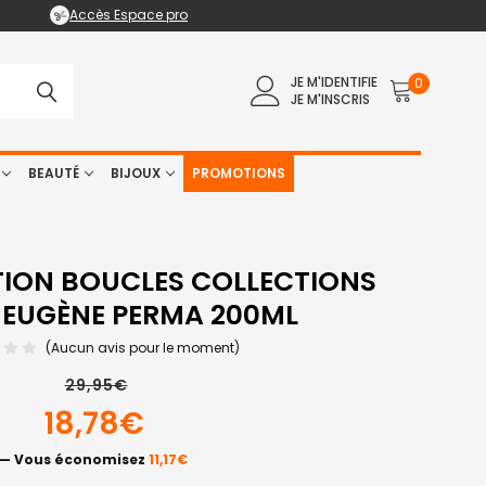
Accès Espace pro
JE M'IDENTIFIE
0
JE M'INSCRIS
BEAUTÉ
BIJOUX
PROMOTIONS
TION BOUCLES COLLECTIONS
 EUGÈNE PERMA 200ML
(Aucun avis pour le moment)
29,95€
18,78€
— Vous économisez
11,17€