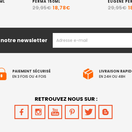
ML
PERMA 150ML
EUGÈNE PE
29,95€
18,78€
29,95€
1
ADRESSE
 notre newsletter
EMAIL
PAIEMENT SÉCURISÉ
LIVRAISON RAPID
EN 3 FOIS OU 4 FOIS
EN 24H OU 48H
RETROUVEZ NOUS SUR :