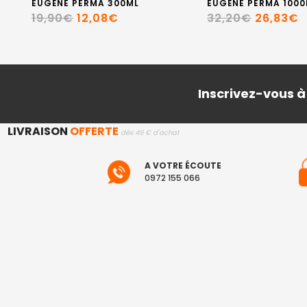
EUGÈNE PERMA 300ML
EUGÈNE PERMA 1000
19,90€
12,08€
32,20€
26,83€
Inscrivez-vous à
LIVRAISON
OFFERTE
dès 49 € d'achat
A VOTRE ÉCOUTE
0972 155 066