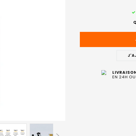
STOCK
ACTUEL
Q
:
J'A
LIVRAISO
EN 24H OU