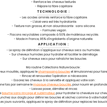
- Renforce les cheveux texturés
- Répare la fibre capillaire
TECHNOLOGIE :
-
Les acides aminés renforce la fibre capillaire.
- L'aloé vera est très hydratante.
- Texture non grasse, et non alourdissante : sans silicone.
-
Formules vegan.
- Flacons recyclables composés à 50% de matériaux recyclés.
- Made in France, 95% d'ingrédients d'origine naturelle.
APPLICATION :
- Le spray de définition s'applique sur cheveux secs ou humides.
- Sur cheveux humides pour hydrater et faciliter le démêlage.
- Sur cheveux secs pour rafraîchir les boucles.
Ma routine Collections Nature boucle
:
veux mouillés, appliquez le
shampooing boucles
et émulsionnez pour fair
- Rincez et renouvelez l'opération si nécessaire.
- Essorez les cheveux à la serviette et appliquez votre soin :
une fois par semaine le
masque cheveux bouclés
, pour nourrir en profonde
- Laissez poser, démêlez et rincez.
le
baume sans rinçage et sublimateur
, pour hydrater la chevelure sur che
unchez aux doigts pour définir les boucles et séchez comme à votre habi
Les jours suivants, appliquez le
spray de définition
pour replacez les boucl