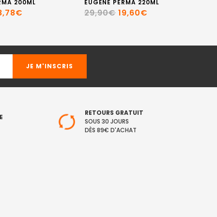
RMA 200ML
EUGÈNE PERMA 220ML
EU
8,78€
29,90€
19,60€
5
RETOURS GRATUIT
E
SOUS 30 JOURS
DÈS 89€ D'ACHAT