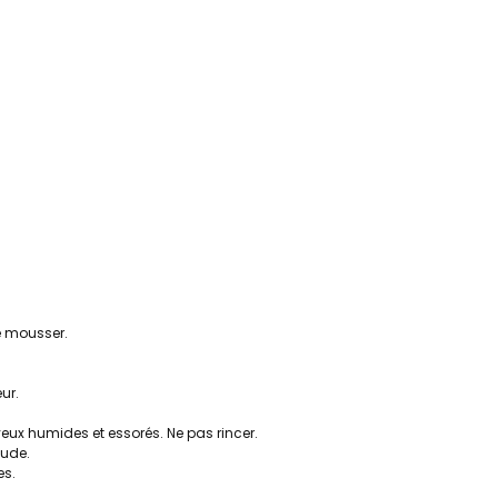
e mousser.
ur.
veux humides et essorés. Ne pas rincer.
tude.
es.