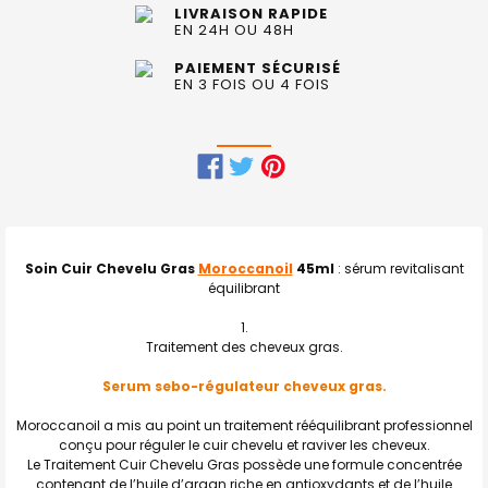
LIVRAISON RAPIDE
EN 24H OU 48H
PAIEMENT SÉCURISÉ
EN 3 FOIS OU 4 FOIS
FRÉQUEMMENT
ACHETÉS
ENSEMBLE
Soin Cuir Chevelu Gras
Moroccanoil
45ml
: sérum revitalisant
:
équilibrant
TOUT
Traitement des cheveux gras.
SELECTIONNER
Serum sebo-régulateur cheveux gras.
J'AJOUTE
LA
SÉLECTION
Moroccanoil a mis au point un traitement rééquilibrant professionnel
AU PANIER
conçu pour réguler le cuir chevelu et raviver les cheveux.
Le Traitement Cuir Chevelu Gras possède une formule concentrée
contenant de l’huile d’argan riche en antioxydants et de l’huile