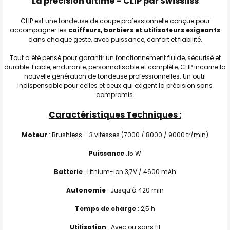
La précision ultime – CLIP par Swissliss
J'AJOUTE
LA
CLIP est une tondeuse de coupe professionnelle conçue pour
SÉLECTION
accompagner les
coiffeurs, barbiers et utilisateurs exigeants
AU PANIER
dans chaque geste, avec puissance, confort et fiabilité.
Tout a été pensé pour garantir un fonctionnement fluide, sécurisé et
durable. Fiable, endurante, personnalisable et complète, CLIP incarne la
nouvelle génération de tondeuse professionnelles. Un outil
indispensable pour celles et ceux qui exigent la précision sans
compromis.
Caractéristiques Techniques :
Moteur
: Brushless – 3 vitesses (7000 / 8000 / 9000 tr/min)
Puissance
:15 W
Batterie
: Lithium-ion 3,7V / 4600 mAh
Autonomie
: Jusqu’à 420 min
Temps de charge
: 2,5 h
Utilisation
: Avec ou sans fil