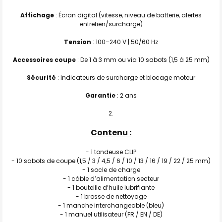
Affichage
: Écran digital (vitesse, niveau de batterie, alertes
entretien/surcharge)
Tension
: 100–240 V | 50/60 Hz
Accessoires coupe
: De 1 à 3 mm ou via 10 sabots (1,5 à 25 mm)
Sécurité
: Indicateurs de surcharge et blocage moteur
Garantie
: 2 ans
Contenu :
- 1 tondeuse CLIP
- 10 sabots de coupe (1,5 / 3 / 4,5 / 6 / 10 / 13 / 16 / 19 / 22 / 25 mm)
- 1 socle de charge
- 1 câble d’alimentation secteur
- 1 bouteille d’huile lubrifiante
- 1 brosse de nettoyage
- 1 manche interchangeable (bleu)
- 1 manuel utilisateur (FR / EN / DE)