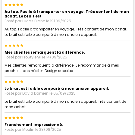
5
Au top. Facile à transporter en voyage. Très content de mon
achat. Le bruit est
Posté par
Lucas Blanc
le 19/09/2025
Au top. Facile à transporter en voyage. Très content de mon achat.
Le bruit est faible comparé à mon ancien appareil.
5
Mes clientes remarquent la différence.
Posté par
ProStyler91
le 14/09/2025
Mes clientes remarquent la différence. Je recommande à mes
proches sans hésiter. Design superbe.
5
Le bruit est faible comparé à mon ancien appareil.
Posté par
David Damien
le 05/09/2025
Le bruit est faible comparé à mon ancien appareil. Très content de
mon achat.
5
Franchement impressionné.
Posté par
Moulin
le 28/08/2025