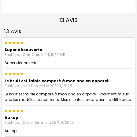
13 AVIS
13 Avis
5
Super découverte.
Posté par
ChicChic
le 01/10/2025
Super découverte.
5
Le bruit est faible comparé à mon ancien appareil.
Posté par
Loïc Durand
le 29/09/2025
Le bruit est faible comparé à mon ancien appareil. Vraiment mieux
que les modèles concurrents. Mes clientes remarquent la différence.
5
Au top.
Posté par
Olivier Simon
le 25/09/2025
Au top.