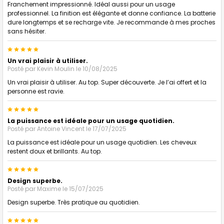
Franchement impressionné. Idéal aussi pour un usage
professionnel. La finition est élégante et donne confiance. La batterie
dure longtemps et se recharge vite. Je recommande à mes proches
sans hésiter.
5
Un vrai plaisir à utiliser.
Posté par
Kevin Moulin
le 10/08/2025
Un vrai plaisir à utiliser. Au top. Super découverte. Je l’ai offert et la
personne est ravie.
5
La puissance est idéale pour un usage quotidien.
Posté par
Antoine Vincent
le 17/07/2025
La puissance est idéale pour un usage quotidien. Les cheveux
restent doux et brillants. Au top.
5
Design superbe.
Posté par
Maxime
le 15/07/2025
Design superbe. Très pratique au quotidien.
5