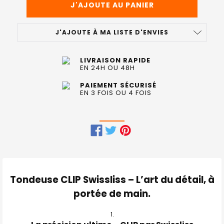
J'AJOUTE À MA LISTE D'ENVIES
LIVRAISON RAPIDE
EN 24H OU 48H
PAIEMENT SÉCURISÉ
EN 3 FOIS OU 4 FOIS
FRÉQUEMMENT
ACHETÉS
ENSEMBLE
Tondeuse CLIP Swissliss – L’art du détail, à
:
portée de main.
TOUT
SELECTIONNER