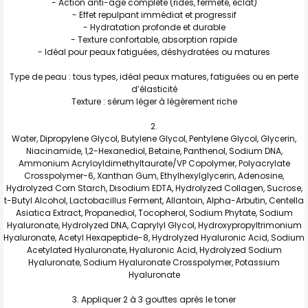
- Action anti-âge complète (rides, fermeté, éclat)
- Effet repulpant immédiat et progressif
- Hydratation profonde et durable
- Texture confortable, absorption rapide
- Idéal pour peaux fatiguées, déshydratées ou matures
Type de peau : tous types, idéal peaux matures, fatiguées ou en perte
d’élasticité
Texture : sérum léger à légèrement riche
Water, Dipropylene Glycol, Butylene Glycol, Pentylene Glycol, Glycerin,
Niacinamide, 1,2-Hexanediol, Betaine, Panthenol, Sodium DNA,
Ammonium Acryloyldimethyltaurate/VP Copolymer, Polyacrylate
Crosspolymer-6, Xanthan Gum, Ethylhexylglycerin, Adenosine,
Hydrolyzed Corn Starch, Disodium EDTA, Hydrolyzed Collagen, Sucrose,
t-Butyl Alcohol, Lactobacillus Ferment, Allantoin, Alpha-Arbutin, Centella
Asiatica Extract, Propanediol, Tocopherol, Sodium Phytate, Sodium
Hyaluronate, Hydrolyzed DNA, Caprylyl Glycol, Hydroxypropyltrimonium
Hyaluronate, Acetyl Hexapeptide-8, Hydrolyzed Hyaluronic Acid, Sodium
Acetylated Hyaluronate, Hyaluronic Acid, Hydrolyzed Sodium
Hyaluronate, Sodium Hyaluronate Crosspolymer, Potassium
Hyaluronate
Appliquer 2 à 3 gouttes après le toner