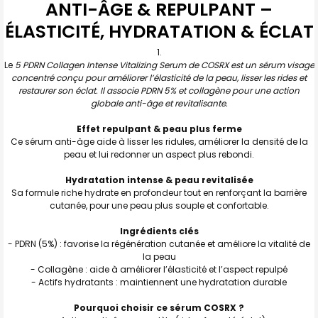
ANTI-ÂGE & REPULPANT –
TOUT
SELECTIONNER
ÉLASTICITÉ, HYDRATATION & ÉCLAT
J'AJOUTE
LA
SÉLECTION
Le
5 PDRN Collagen Intense Vitalizing Serum de COSRX est un sérum visage
AU PANIER
concentré conçu pour améliorer l’élasticité de la peau, lisser les rides et
restaurer son éclat. Il associe PDRN 5% et collagène pour une action
globale anti-âge et revitalisante.
Effet repulpant & peau plus ferme
Ce sérum anti-âge aide à lisser les ridules, améliorer la densité de la
peau et lui redonner un aspect plus rebondi.
Hydratation intense & peau revitalisée
Sa formule riche hydrate en profondeur tout en renforçant la barrière
cutanée, pour une peau plus souple et confortable.
Ingrédients clés
- PDRN (5%) : favorise la régénération cutanée et améliore la vitalité de
la peau
- Collagène : aide à améliorer l’élasticité et l’aspect repulpé
- Actifs hydratants : maintiennent une hydratation durable
Pourquoi choisir ce sérum COSRX ?