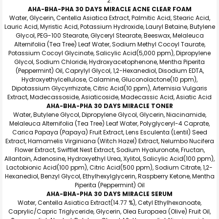
AHA-BHA-PHA 30 DAYS MIRACLE ACNE CLEAR FOAM
Water, Glycerin, Centella Asiatica Extract, Palmitic Acid, Stearic Acid,
Lauric Acid, Myristic Acid, Potassium Hydroxide, Lauryl Betaine, Butylene
Glycol, PEG-100 Stearate, Glyceryl Stearate, Beeswax, Melaleuca
Alternifolia (Tea Tree) Leaf Water, Sodium Methyl Cocoyl Taurate,
Potassium Cocoyl Glycinate, Salicylic Acid(5,000 ppm), Dipropylene
Glycol, Sodium Chloride, Hydroxyacetophenone, Mentha Piperita
(Peppermint) Oil, Caprylyl Glycol, 1,2-Hexanediol, Disodium EDTA,
Hydroxyethylcellulose, Calamine, Gluconolactone(10 ppm),
Dipotassium Glycyrrhizate, Citric Acid(10 ppm), Artemisia Vulgaris
Extract, Madecassoside, Asiaticoside, Madecassic Acid, Asiatic Acid
AHA-BHA-PHA 30 DAYS MIRACLE TONER
Water, Butylene Glycol, Dipropylene Glycol, Glycerin, Niacinamide,
Melaleuca Alternifolia (Tea Tree) Leaf Water, Polyglyceryl-4 Caprate,
Carica Papaya (Papaya) Fruit Extract, Lens Esculenta (Lentil) Seed
Extract, Hamamelis Virginiana (Witch Hazel) Extract, Nelumbo Nucifera
Flower Extract, Swiftlet Nest Extract, Sodium Hyaluronate, Fructan,
Allantoin, Adenosine, Hydroxyethyl Urea, Xylitol, Salicylic Acid(100 ppm),
Lactobionic Acid(100 ppm), Citric Acid(500 ppm), Sodium Citrate, 1,2-
Hexanediol, Benzyl Glycol, Ethylhexylglycerin, Raspberry Ketone, Mentha
Piperita (Peppermint) Oil
AHA-BHA-PHA 30 DAYS MIRACLE SERUM
Water, Centella Asiatica Extract(14.77 %), Cetyl Ethylhexanoate,
Caprylic/Capric Triglyceride, Glycerin, Olea Europaea (Olive) Fruit Oil,