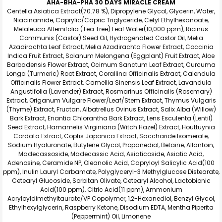
AHA-BHA-PHA 30 DAYS MIRACLE CREAM
Centella Asiatica Extract(70.78 %), Dipropylene Glycol, Glycerin, Water,
Niacinamide, Caprylic/Capric Triglyceride, Cetyl Ethylhexanoate,
Melaleuca Alternifolia (Tea Tree) Leaf Water(10,000 ppm), Ricinus
Communis (Castor) Seed Oil, Hydrogenated Castor Oil, Melia
Azadirachta Leaf Extract, Melia Azadirachta Flower Extract, Coccinia
Indica Fruit Extract, Solanum Melongena (Eggplant) Fruit Extract, Aloe
Barbadensis Flower Extract, Ocimum Sanctum Leaf Extract, Curcuma
Longa (Turmeric) Root Extract, Corallina Officinalis Extract, Calendula
Officinalis Flower Extract, Camellia Sinensis Leaf Extract, Lavandula
Angustifolia (Lavender) Extract, Rosmarinus Officinalis (Rosemary)
Extract, Origanum Vulgare Flower/Leaf/Stem Extract, Thymus Vulgaris
(Thyme) Extract, Fructan, Albatrellus Ovinus Extract, Salix Alba (Willow)
Bark Extract, Enantia Chlorantha Bark Extract, Lens Esculenta (Lentil)
Seed Extract, Hamamelis Virginiana (Witch Hazel) Extract, Houttuynia
Cordata Extract, Coptis Japonica Extract, Saccharide Isomerate,
Sodium Hyaluronate, Butylene Glycol, Propanediol, Betaine, Allantoin,
Madecassoside, Madecassic Acid, Asiaticoside, Asiatic Acid,
Adenosine, Ceramide NP, Oleanolic Acid, Capryloyl Salicylic Acid(100
ppm), Inulin Lauryl Carbamate, Polyglyceryl-3 Methylglucose Distearate,
Cetearyl Glucoside, Sorbitan Olivate, Cetearyl Alcohol, Lactobionic
Acid(100 ppm), Citric Acid(11 ppm), Ammonium
Acryloyldimethyltaurate/VP Copolymer, 1,2-Hexanediol, Benzyl Glycol,
Ethylhexylglycerin, Raspberry Ketone, Disodium EDTA, Mentha Piperita
(Peppermint) Oil, Limonene