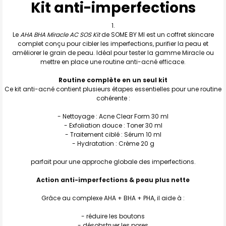
Kit anti-imperfections
TOUT
SELECTIONNER
J'AJOUTE
Le
AHA BHA Miracle AC SOS Kit
de SOME BY MI est un coffret skincare
LA
SÉLECTION
complet conçu pour cibler les imperfections, purifier la peau et
AU PANIER
améliorer le grain de peau. Idéal pour tester la gamme Miracle ou
mettre en place une routine anti-acné efficace.
Routine complète en un seul kit
Ce kit anti-acné contient plusieurs étapes essentielles pour une routine
cohérente :
- Nettoyage : Acne Clear Form 30 ml
- Exfoliation douce : Toner 30 ml
- Traitement ciblé : Sérum 10 ml
- Hydratation : Crème 20 g
parfait pour une approche globale des imperfections.
Action anti-imperfections & peau plus nette
Grâce au complexe AHA + BHA + PHA, il aide à :
- réduire les boutons
- désobstruer les pores