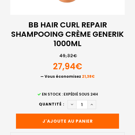
BB HAIR CURL REPAIR
SHAMPOOING CRÈME GENERIK
1000ML
49,32€
27,94€
— Vous économisez
21,38€
STOCK
EN STOCK : EXPÉDIÉ SOUS 24H
ACTUEL
DIMINUER LA QUANTITÉ DE B
AUGMENTER LA QUAN
QUANTITÉ :
: