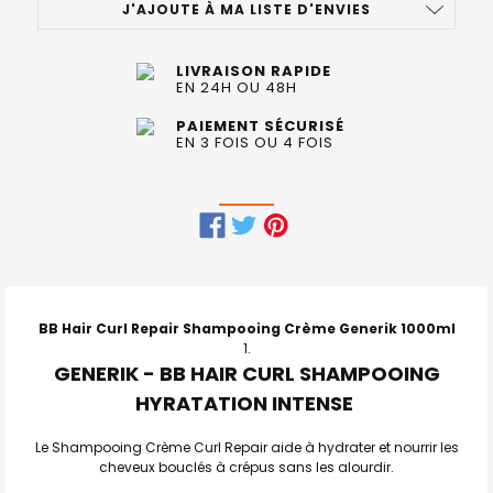
J'AJOUTE À MA LISTE D'ENVIES
LIVRAISON RAPIDE
EN 24H OU 48H
PAIEMENT SÉCURISÉ
EN 3 FOIS OU 4 FOIS
FRÉQUEMMENT
ACHETÉS
ENSEMBLE
BB Hair Curl Repair Shampooing Crème Generik 1000ml
:
GENERIK - BB HAIR CURL SHAMPOOING
HYRATATION INTENSE
TOUT
SELECTIONNER
Le Shampooing Crème Curl Repair aide à hydrater et nourrir les
J'AJOUTE
cheveux bouclés à crépus sans les alourdir.
LA
SÉLECTION