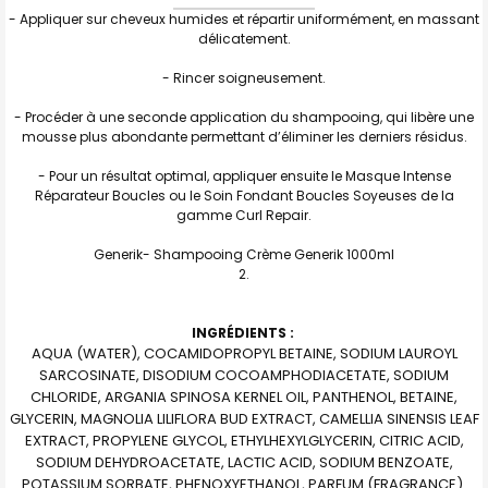
- Appliquer sur cheveux humides et répartir uniformément, en massant
délicatement.
- Rincer soigneusement.
- Procéder à une seconde application du shampooing, qui libère une
mousse plus abondante permettant d’éliminer les derniers résidus.
- Pour un résultat optimal, appliquer ensuite le Masque Intense
Réparateur Boucles ou le Soin Fondant Boucles Soyeuses de la
gamme Curl Repair.
Generik- Shampooing Crème Generik 1000ml
INGRÉDIENTS :
AQUA (WATER), COCAMIDOPROPYL BETAINE, SODIUM LAUROYL
SARCOSINATE, DISODIUM COCOAMPHODIACETATE, SODIUM
CHLORIDE, ARGANIA SPINOSA KERNEL OIL, PANTHENOL, BETAINE,
GLYCERIN, MAGNOLIA LILIFLORA BUD EXTRACT, CAMELLIA SINENSIS LEAF
EXTRACT, PROPYLENE GLYCOL, ETHYLHEXYLGLYCERIN, CITRIC ACID,
SODIUM DEHYDROACETATE, LACTIC ACID, SODIUM BENZOATE,
POTASSIUM SORBATE, PHENOXYETHANOL, PARFUM (FRAGRANCE).