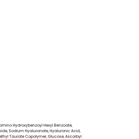
hylamino Hydroxybenzoyl Hexyl Benzoate,
side, Sodium Hyaluronate, Hyaluronic Acid,
ethyl Taurate Copolymer, Glucose, Ascorbyl