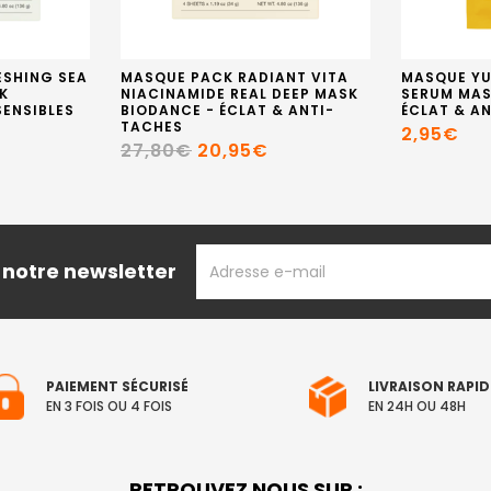
ESHING SEA
MASQUE PACK RADIANT VITA
MASQUE YU
K
NIACINAMIDE REAL DEEP MASK
SERUM MAS
SENSIBLES
BIODANCE - ÉCLAT & ANTI-
ÉCLAT & A
TACHES
2,95€
27,80€
20,95€
ADRESSE
 notre newsletter
EMAIL
PAIEMENT SÉCURISÉ
LIVRAISON RAPID
EN 3 FOIS OU 4 FOIS
EN 24H OU 48H
RETROUVEZ NOUS SUR :