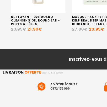
NETTOYANT 1025 DOKDO
MASQUE PACK REFR
CLEANSING OIL ROUND LAB -
KELP REAL DEEP MAS
PORES & SÉBUM
BIODANCE - PEAUX 
23,95€
21,90€
27,80€
20,95€
Inscrivez-vous à
LIVRAISON
OFFERTE
dès 49 € d'achat
A VOTRE ÉCOUTE
0972 155 066