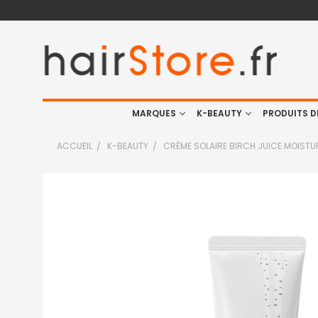
MARQUES
K-BEAUTY
PRODUITS D
ACCUEIL
K-BEAUTY
CRÈME SOLAIRE BIRCH JUICE MOISTU
FRÉQUEMMENT
ACHETÉS
ENSEMBLE
:
TOUT
SELECTIONNER
J'AJOUTE
LA
SÉLECTION
AU PANIER