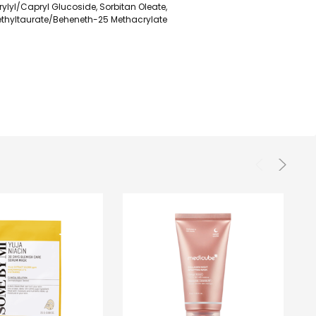
prylyl/Capryl Glucoside, Sorbitan Oleate,
methyltaurate/Beheneth-25 Methacrylate