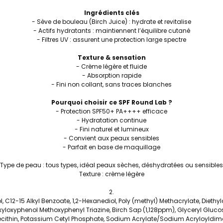
Ingrédients clés
- Sève de bouleau (Birch Juice) : hydrate et revitalise
- Actifs hydratants : maintiennent l’équilibre cutané
- Filtres UV : assurent une protection large spectre
Texture & sensation
- Crème légère et fluide
- Absorption rapide
- Fini non collant, sans traces blanches
Pourquoi choisir ce SPF Round Lab ?
- Protection SPF50+ PA++++ efficace
- Hydratation continue
- Fini naturel et lumineux
- Convient aux peaux sensibles
- Parfait en base de maquillage
Type de peau : tous types, idéal peaux sèches, déshydratées ou sensibles
Texture : crème légère
col, C12-15 Alkyl Benzoate, 1,2-Hexanediol, Poly (methyl) Methacrylate, Diet
xyloxyphenol Methoxyphenyl Triazine, Birch Sap (1,128ppm), Glyceryl Gluco
cithin, Potassium Cetyl Phosphate, Sodium Acrylate/Sodium Acryloyldim