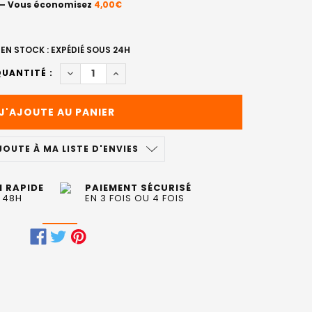
— Vous économisez
4,00€
EN STOCK : EXPÉDIÉ SOUS 24H
DIMINUER LA QUANTITÉ DE CRÈME SOLAIRE BIR
AUGMENTER LA QUANTITÉ DE CRÈME SO
UANTITÉ :
JOUTE À MA LISTE D'ENVIES
N RAPIDE
PAIEMENT SÉCURISÉ
 48H
EN 3 FOIS OU 4 FOIS