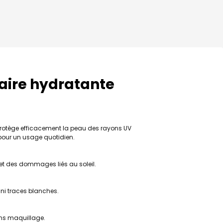
laire hydratante
protège efficacement la peau des rayons UV
 pour un usage quotidien.
 et des dommages liés au soleil.
s ni traces blanches.
ans maquillage.