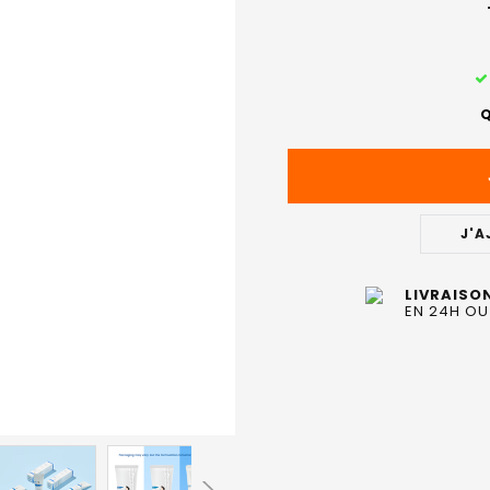
STOCK
ACTUEL
Q
:
J'A
LIVRAISO
EN 24H OU