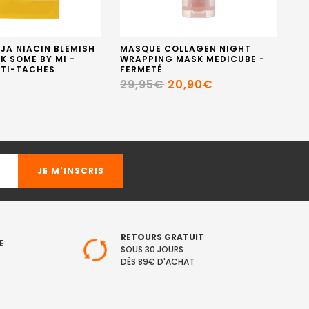
JA NIACIN BLEMISH
MASQUE COLLAGEN NIGHT
MA
K SOME BY MI -
WRAPPING MASK MEDICUBE -
HY
NTI-TACHES
FERMETÉ
H
CO
29,95€
20,90€
1
RETOURS GRATUIT
E
SOUS 30 JOURS
DÈS 89€ D'ACHAT