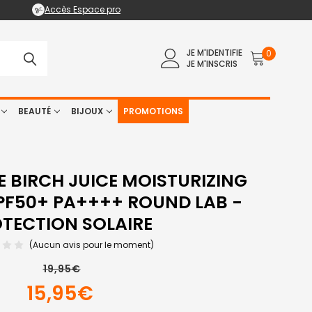
Accès Espace pro
JE M'IDENTIFIE
0
JE M'INSCRIS
BEAUTÉ
BIJOUX
PROMOTIONS
E BIRCH JUICE MOISTURIZING
PF50+ PA++++ ROUND LAB -
TECTION SOLAIRE
(Aucun avis pour le moment)
19,95€
15,95€