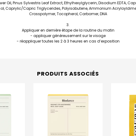
er Oil, Pinus Sylvestris Leaf Extract, Ethylhexylglycerin, Disodium EDTA, Ca
ycol, Caprylic/Capric Triglycerides, Polyisobutene, Ammonium Acryloyldi
Crosspolymer, Tocopherol, Carbomer, DNA
Appliquer en dernière étape de la routine du matin
- appliquer généreusement sur le visage
- réappliquer toutes les 2 à 3 heures en cas d’exposition
PRODUITS ASSOCIÉS