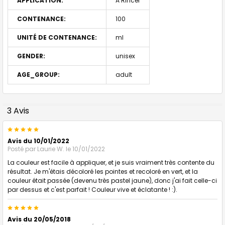
APPLICATION:
A Rincer
CONTENANCE:
100
UNITÉ DE CONTENANCE:
ml
GENDER:
unisex
AGE_GROUP:
adult
3 Avis
5
Avis du 10/01/2022
Posté par
Laurie W.
le 10/01/2022
La couleur est facile à appliquer, et je suis vraiment très contente du
résultat. Je m'étais décoloré les pointes et recoloré en vert, et la
couleur était passée (devenu très pastel jaune), donc j'ai fait celle-ci
par dessus et c'est parfait ! Couleur vive et éclatante ! :).
5
Avis du 20/05/2018