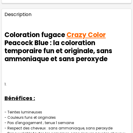
FRÉQUEMMENT
Description
ACHETÉS
ENSEMBLE
:
Coloration fugace
Crazy Color
TOUT
Peacock Blue
: la coloration
SELECTIONNER
temporaire fun et originale, sans
J'AJOUTE
ammoniaque et sans peroxyde
LA
SÉLECTION
AU PANIER
Bénéfices :
- Teintes lumineuses
- Couleurs funs et originales
- Pas d'engagement ; tenue 1 semaine
- Respect des cheveux : sans ammoniaque, sans peroxyde