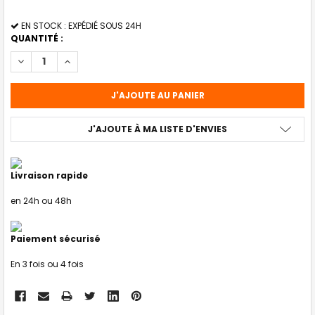
STOCK
EN STOCK : EXPÉDIÉ SOUS 24H
ACTUEL
QUANTITÉ :
:
DIMINUER LA QUANTITÉ DE COLORATION CRAZY COLOR PEACOCK
AUGMENTER LA QUANTITÉ DE COLORATION CRAZY COL
J'AJOUTE À MA LISTE D'ENVIES
Livraison rapide
en 24h ou 48h
Paiement sécurisé
En 3 fois ou 4 fois