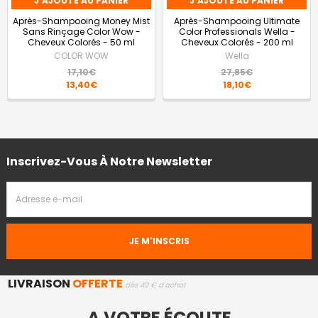
J'AJOUTE AU PANIER
J'AJOUTE AU PANIER
Après-Shampooing Money Mist
Après-Shampooing Ultimate
Sans Rinçage Color Wow -
Color Professionals Wella -
Cheveux Colorés - 50 ml
Cheveux Colorés - 200 ml
COLOR WOW
Wella
17,10€
27,85€
13,40€
18,10€
Inscrivez-Vous À Notre Newsletter
Adresse
Email
LIVRAISON
OFFERTE
dès 49 € d'achat
A VOTRE ÉCOUTE