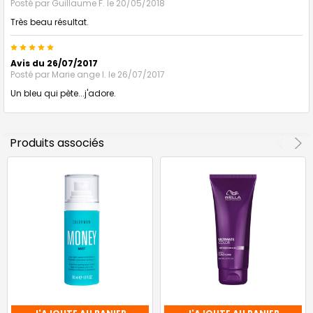
Posté par
Guillaume F.
le 20/05/2018
Très beau résultat.
5
Avis du 26/07/2017
Posté par
Marie ange l.
le 26/07/2017
Un bleu qui pète...j'adore.
Produits associés