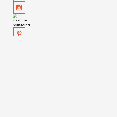
HAIRSTORE.FR
Qui Sommes Nous ?
Accès Coiffeurs
Nos modes de Livraison
Nos modes de Paiement
Politique des retours