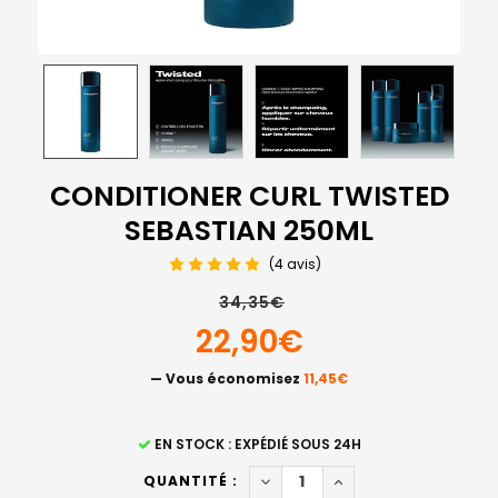
CONDITIONER CURL TWISTED
SEBASTIAN 250ML
(4 avis)
34,35€
22,90€
— Vous économisez
11,45€
STOCK
EN STOCK : EXPÉDIÉ SOUS 24H
ACTUEL
DIMINUER LA QUANTITÉ DE C
AUGMENTER LA QUAN
QUANTITÉ :
: