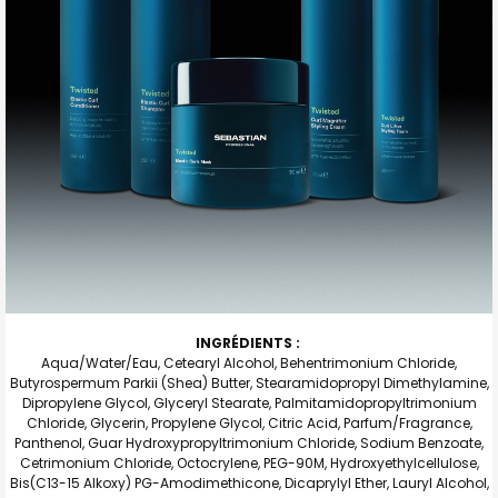
INGRÉDIENTS :
Aqua/Water/Eau, Cetearyl Alcohol, Behentrimonium Chloride,
Butyrospermum Parkii (Shea) Butter, Stearamidopropyl Dimethylamine,
Dipropylene Glycol, Glyceryl Stearate, Palmitamidopropyltrimonium
Chloride, Glycerin, Propylene Glycol, Citric Acid, Parfum/Fragrance,
Panthenol, Guar Hydroxypropyltrimonium Chloride, Sodium Benzoate,
Cetrimonium Chloride, Octocrylene, PEG-90M, Hydroxyethylcellulose,
Bis(C13-15 Alkoxy) PG-Amodimethicone, Dicaprylyl Ether, Lauryl Alcohol,