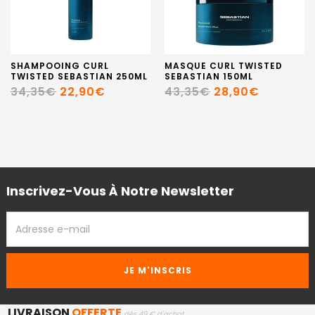
SHAMPOOING CURL
MASQUE CURL TWISTED
TWISTED SEBASTIAN 250ML
SEBASTIAN 150ML
34,35€
22,90€
43,35€
28,90€
Inscrivez-Vous À Notre Newsletter
ADRESSE
EMAIL
LIVRAISON
OFFERTE
dès 49 € d'achat