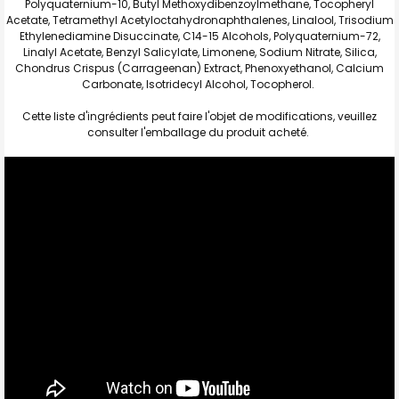
Polyquaternium-10, Butyl Methoxydibenzoylmethane, Tocopheryl
Acetate, Tetramethyl Acetyloctahydronaphthalenes, Linalool, Trisodium
Ethylenediamine Disuccinate, C14-15 Alcohols, Polyquaternium-72,
Linalyl Acetate, Benzyl Salicylate, Limonene, Sodium Nitrate, Silica,
Chondrus Crispus (Carrageenan) Extract, Phenoxyethanol, Calcium
Carbonate, Isotridecyl Alcohol, Tocopherol.
Cette liste d'ingrédients peut faire l'objet de modifications, veuillez
consulter l'emballage du produit acheté.