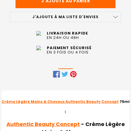
J'AJOUTE À MA LISTE D'ENVIES
LIVRAISON RAPIDE
EN 24H OU 48H
PAIEMENT SÉCURISÉ
EN 3 FOIS OU 4 FOIS
FRÉQUEMMENT
ACHETÉS
ENSEMBLE
Crème Légère Mains & Cheveux Authentic Beauty Concept
75ml
:
TOUT
Authentic Beauty Concept
- Crème Légère
SELECTIONNER