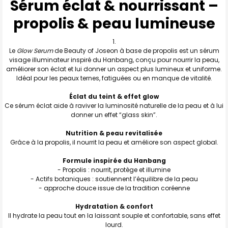
Sérum éclat & nourrissant –
propolis & peau lumineuse
TOUT
SELECTIONNER
J'AJOUTE
Le
Glow Serum
de Beauty of Joseon à base de propolis est un sérum
LA
SÉLECTION
visage illuminateur inspiré du Hanbang, conçu pour nourrir la peau,
AU PANIER
améliorer son éclat et lui donner un aspect plus lumineux et uniforme.
Idéal pour les peaux ternes, fatiguées ou en manque de vitalité.
Éclat du teint & effet glow
Ce sérum éclat aide à raviver la luminosité naturelle de la peau et à lui
donner un effet “glass skin”.
Nutrition & peau revitalisée
Grâce à la propolis, il nourrit la peau et améliore son aspect global.
Formule inspirée du Hanbang
- Propolis : nourrit, protège et illumine
- Actifs botaniques : soutiennent l’équilibre de la peau
- approche douce issue de la tradition coréenne
Hydratation & confort
Il hydrate la peau tout en la laissant souple et confortable, sans effet
lourd.