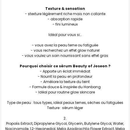
Texture & sensation
- stexture légèrement riche mais non collante
- absorption rapide
- fini lumineux
Idéal pour vous si…
- vous avez la peau terne ou fatiguée
- vous recherchez un effet glow naturel
- vous voulez un soin nourrissant sans effet gras
Pourquoi choisir ce sérum Beauty of Joseon ?
- Apporte un éclat immédiat
- Nourrit la peau en profondeur
- Améliore la texture du teint
- Formule douce & inspirée du Hanbang
- Idéal pour routine glow skincare
Type de peau : tous types, idéal peaux ternes, sèches ou fatiguées
Texture : sérum léger
Propolis Extract, Dipropylene Glycol, Glycerin, Butylene Glycol, Water,
Niacinamide, 1,2-Hexanediol, Melia Azadirachta Flower Extract, Melia