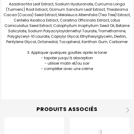
Azadirachta Leaf Extract, Sodium Hyaluronate, Curcuma Longa
(Turmeric) Root Extract, Ocimum Sanctum Leaf Extract, Theobroma
Cacao (Cocoa) Seed Extract, Melaleuca Alternifolia (Tea Tree) Extract,
Centella Asiatica Extract, Corallina Officinalis Extract, Lotus
Corniculatus Seed Extract, Calophyllum Inophyllum Seed Oil, Betaine
Salicylate, Sodium Polyacryloyldimethyl Taurate, Tromethamine,
Polyglyceryl-10 Laurate, Caprylyl Glycol, Ethylhexylglycerin, Dextrin,
Pentylene Glycol, Octanediol, Tocopherol, Xanthan Gum, Carbomer
Appliquer quelques gouttes après le toner
- tapoter jusqu’à absorption
- utiliser matin et/ou soir
- compléter avec une crème
PRODUITS ASSOCIÉS