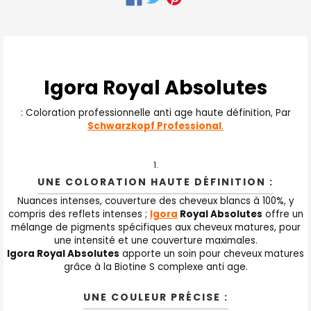
FRÉQUEMMENT
ACHETÉS
ENSEMBLE
:
Igora Royal Absolutes
TOUT
: Coloration professionnelle anti age haute définition, Par
SELECTIONNER
Schwarzkopf Professional
.
J'AJOUTE
LA
SÉLECTION
AU PANIER
UNE COLORATION HAUTE DÉFINITION :
Nuances intenses, couverture des cheveux blancs à 100%, y
compris des reflets intenses ;
Igora
Royal Absolutes
offre un
mélange de pigments spécifiques aux cheveux matures, pour
une intensité et une couverture maximales.
Igora Royal Absolutes
apporte un soin pour cheveux matures
grâce à la Biotine S complexe anti age.
UNE COULEUR PRÉCISE :