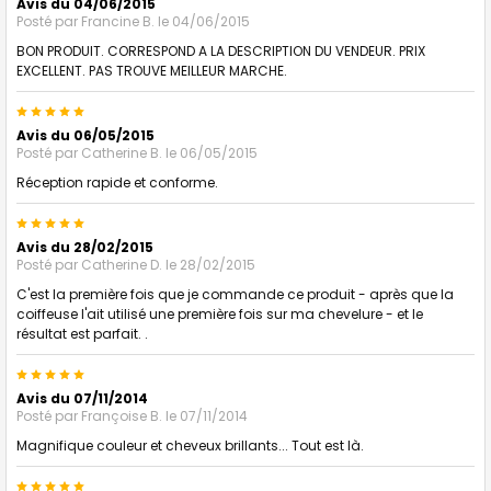
Avis du 04/06/2015
Posté par
Francine B.
le 04/06/2015
BON PRODUIT. CORRESPOND A LA DESCRIPTION DU VENDEUR. PRIX
EXCELLENT. PAS TROUVE MEILLEUR MARCHE.
5
Avis du 06/05/2015
Posté par
Catherine B.
le 06/05/2015
Réception rapide et conforme.
5
Avis du 28/02/2015
Posté par
Catherine D.
le 28/02/2015
C'est la première fois que je commande ce produit - après que la
coiffeuse l'ait utilisé une première fois sur ma chevelure - et le
résultat est parfait. .
5
Avis du 07/11/2014
Posté par
Françoise B.
le 07/11/2014
Magnifique couleur et cheveux brillants... Tout est là.
5