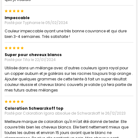
5
Impeccable
Posté par
Typhanie
le 05/02/2024
Couleur impeccable ayant une très bonne couvrance et qui dure
bien 3-4 semaines. Très satisfaite !
5
Super pour cheveux blancs
Posté par
Tifa
le 22/01/2024
Utilisée dans un mélange avec d’autres couleurs igora royal pour
un copper auburn et je galérais sur les racines toujours trop orange .
Ajouter quelques grammes de cette teinte à fait un super résultat
couleur réussie et cheveux blanc couverts je valide ça fera partie de
mes futurs autres mélanges
5
Coloration Schwarzkoff top
Posté par
Coloration Igora absolue de Schwarzkoff
le 26/12/2023
Meilleure marque de coloration qu'il m'ait été donné de tester. Elle
couvre très bien les cheveux blancs. Elle tient nettement mieux que
toutes les autres et environ 15 jours avant que le blanc ne