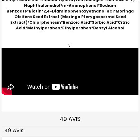
Naphthalenediol*m-Aminophenol*Sodium
Benzoate*Biotin*2,4-Diaminophenoxyethanol HCl*Moringa
Oleifera Seed Extract (Moringa Pterygosperma Seed
Extract)*Chlorphenesin*Benzoic Acid*Sorbic Acid*Citric
Acid*Methylparaben*Ethylparaben*Benzyl Alcohol
49 AVIS
49 Avis