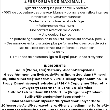
PERFORMANCE MAXIMALE :
- Pigment spécifiques pour cheveux matures
- 100% de couverture des cheveux blancs y compris des reflets intenses
- Intensité et couverture maximales
- Contient de la Biotine : effet anti-âge
- Performance Maximum
- Une parfaite rétention de la couleur
- Une couleur intense
- Une parfaite égalisation de la couleur-même sur cheveux poreux
- Des nuances éclaircissantes plus performantes avec plus de soin
- Des résultats conformes aux mèches du nuancier
- Tube 60 ml
Igora Royal
- 1+1 = 1 dose de coloration
pour 1 dose d'oxydant
INGREDIENTS:
Aqua (Water, Eau)*Cetearyl Alcohol*Propylene
Glycol*Ammonium Hydroxide*Paraffinum Liquidum (Mineral
Oil, Huile Minérale)*Ceteareth-20*Bis-Diisopropanolamino-PG-
Propyl Dimethicone/Bis-Isobutyl PEG-14 Copolymer*Steareth-
100*Glyceryl Stearate*Toluene-2,5-Diamine
Sulfate*Tetrasodium EDTA*Parfum (Fragrance)*Sodium
Sulfite*Ethanolamine*Resorcinol*4-
Chlororesorcinol*Glycerin*Butyloctanol*Polysorbate
20*Ascorbic Acid*Hydroxyethyl-p-Phenylenediamine Sulfate*2-
Methylresorcinol*Linalool*Hydrolyzed Collagen*Lactic Acid*2,7-