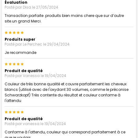
Évaluation
Posté par
Disa
le 27/05/2024
Transaction parfaite .produits bien moins chere que sur d’autre
site.un grand Merci.
5
Produits super
Posté par
Le Perchec
le 29/04/2024
Je recommande
5
Produit de qualité
Posté par
Vanessa
le 19/04/2024
Couleur de très bonne qualité et couvre parfaitement les cheveux
blancs (utilisé avec de l'oxydant 30 volumes, comme le préconise
Schwarzkopf) Très contente du résultat et couleur conforme à
l'attendu
5
Produit de qualité
Posté par
vanessa
le 19/04/2024
Conforme à l'attendu, couleur qui correspond parfaitement à ce
que je voulais