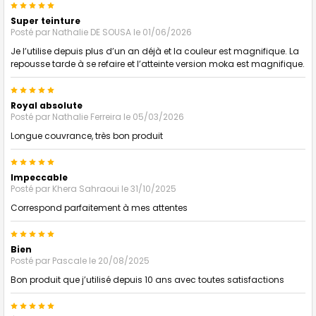
5
Super teinture
Posté par
Nathalie DE SOUSA
le 01/06/2026
Je l’utilise depuis plus d’un an déjà et la couleur est magnifique. La
repousse tarde à se refaire et l’atteinte version moka est magnifique.
5
Royal absolute
Posté par
Nathalie Ferreira
le 05/03/2026
Longue couvrance, très bon produit
5
Impeccable
Posté par
Khera Sahraoui
le 31/10/2025
Correspond parfaitement à mes attentes
5
Bien
Posté par
Pascale
le 20/08/2025
Bon produit que j’utilisé depuis 10 ans avec toutes satisfactions
5