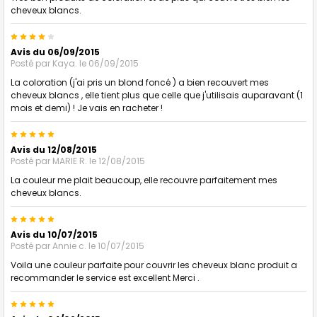
cheveux blancs.
4
Avis du 06/09/2015
Posté par
Kaya.
le 06/09/2015
La coloration (j'ai pris un blond foncé ) a bien recouvert mes
cheveux blancs , elle tient plus que celle que j'utilisais auparavant (1
mois et demi) ! Je vais en racheter !
5
Avis du 12/08/2015
Posté par
MARIE R.
le 12/08/2015
La couleur me plait beaucoup, elle recouvre parfaitement mes
cheveux blancs.
5
Avis du 10/07/2015
Posté par
Annie c.
le 10/07/2015
Voila une couleur parfaite pour couvrir les cheveux blanc produit a
recommander le service est excellent Merci .
5