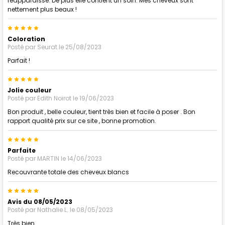
réapparaisse. De plus elle contient un soin. Mes cheveux sont
nettement plus beaux !
5
Coloration
Posté par
Seurat
le 25/08/2023
Parfait !
5
Jolie couleur
Posté par
Edith Noirot
le 19/06/2023
Bon produit , belle couleur, tient très bien et facile à poser . Bon
rapport qualité prix sur ce site , bonne promotion.
5
Parfaite
Posté par
MARTIN
le 14/06/2023
Recouvrante totale des cheveux blancs
5
Avis du 08/05/2023
Posté par
Nathalie L.
le 08/05/2023
Très bien.