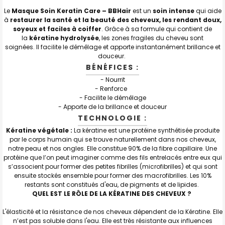
Le
Masque Soin
K
eratin
C
are
–
BBHair
est un
soin i
ntense
qui
aide
J'AJOUTE
à
restaurer la santé et la beauté de
s
cheveux, les rendant doux,
LA
SÉLECTION
soyeux et faciles à coiffer
.
Grâce à sa formule qui contient de
AU PANIER
la
kératine
hydrolysée
, les zones fragiles du cheveu sont
soignées
.
Il
facilite le démêlage et apporte instantanément brillance et
douceur.
BÉNÉFICES :
-
Nourrit
- Renforce
- Facilite le démêlage
- Apporte de la brillance et douceur
TECHNOLOGIE :
Kératine végétale :
La kératine est une protéine synthétisée produite
par le corps humain qui se trouve naturellement dans nos cheveux,
notre peau et nos ongles. Elle constitue 90% de la fibre capillaire. Une
protéine que l’on peut imaginer comme des fils entrelacés entre eux qui
s’associent pour former des petites fibrilles (microfibrilles) et qui sont
ensuite stockés ensemble pour former des macrofibrilles. Les 10%
restants sont constitués d'eau, de pigments et de lipides.
QUEL EST LE RÔLE DE LA KÉRATINE DES CHEVEUX ?
L'élasticité et la résistance de nos cheveux dépendent de la Kératine. Elle
n’est pas soluble dans l'eau. Elle est très résistante aux influences