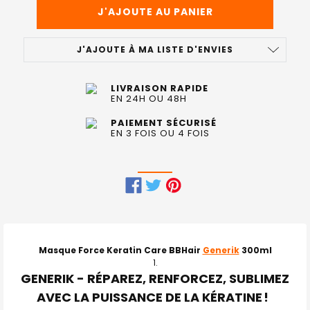
J'AJOUTE À MA LISTE D'ENVIES
LIVRAISON RAPIDE
EN 24H OU 48H
PAIEMENT SÉCURISÉ
EN 3 FOIS OU 4 FOIS
FRÉQUEMMENT
ACHETÉS
ENSEMBLE
Masque Force Keratin Care BBHair
Generik
300ml
:
GENERIK -
RÉPAREZ, RENFORCEZ, SUBLIMEZ
AVEC LA PUISSANCE DE LA KÉRATINE !
TOUT
SELECTIONNER