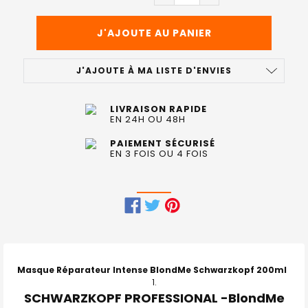
J'AJOUTE À MA LISTE D'ENVIES
LIVRAISON RAPIDE
EN 24H OU 48H
PAIEMENT SÉCURISÉ
EN 3 FOIS OU 4 FOIS
FRÉQUEMMENT
ACHETÉS
ENSEMBLE
Masque Réparateur Intense BlondMe Schwarzkopf 200ml
:
SCHWARZKOPF PROFESSIONAL -BlondMe