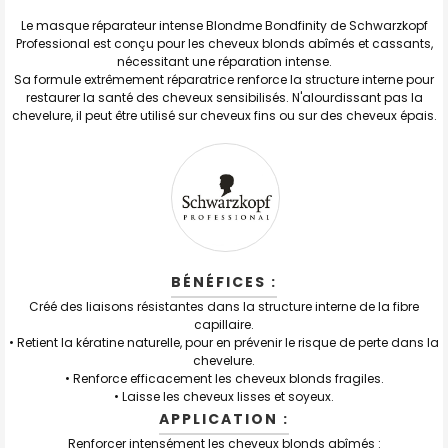
TOUT
SELECTIONNER
Le masque réparateur intense Blondme Bondfinity de Schwarzkopf
Professional est conçu pour les cheveux blonds abîmés et cassants,
nécessitant une réparation intense.
J'AJOUTE
LA
Sa formule extrêmement réparatrice renforce la structure interne pour
SÉLECTION
restaurer la santé des cheveux sensibilisés. N'alourdissant pas la
AU PANIER
chevelure, il peut être utilisé sur cheveux fins ou sur des cheveux épais.
BÉNÉFICES :
Créé des liaisons résistantes dans la structure interne de la
fibre
capillaire
.
• Retient la kératine naturelle, pour en prévenir le risque de perte dans la
chevelure.
• Renforce efficacement les
cheveux blonds fragiles
.
• Laisse les cheveux lisses et soyeux.
APPLICATION :
Renforcer intensément les cheveux blonds abîmés :