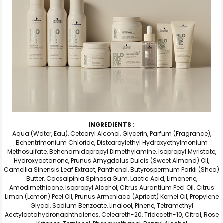
INGREDIENTS :
Aqua (Water, Eau), Cetearyl Alcohol, Glycerin, Parfum (Fragrance),
Behentrimonium Chloride, Distearoylethyl Hydroxyethylmonium
Methosulfate, Behenamidopropyl Dimethylamine, Isopropyl Myristate,
Hydroxyoctanone, Prunus Amygdalus Dulcis (Sweet Almond) Oil,
Camellia Sinensis Leaf Extract, Panthenol, Butyrospermum Parkii (Shea)
Butter, Caesalpinia Spinosa Gum, Lactic Acid, Limonene,
Amodimethicone, Isopropyl Alcohol, Citrus Aurantium Peel Oil, Citrus
Limon (Lemon) Peel Oil, Prunus Armeniaca (Apricot) Kernel Oil, Propylene
Glycol, Sodium Benzoate, Linalool, Pinene, Tetramethyl
Acetyloctahydronaphthalenes, Ceteareth-20, Trideceth-10, Citral, Rose