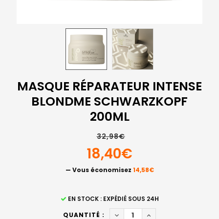
MASQUE RÉPARATEUR INTENSE
BLONDME SCHWARZKOPF
200ML
32,98€
18,40€
— Vous économisez
14,58€
STOCK
EN STOCK : EXPÉDIÉ SOUS 24H
ACTUEL
DIMINUER LA QUANTITÉ DE 
AUGMENTER LA QUA
QUANTITÉ :
: