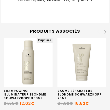
Ketones, Terpineol, Phenoxyethanol, Benzyl Alcohol
PRODUITS ASSOCIÉS
Rupture
SHAMPOOING
BAUME RÉPARATEUR
ILLUMINATEUR BLONDME
BLONDME SCHWARZKOPF
SCHWARZKOPF 300ML
75ML
21,55€
12,02€
27,82€
15,52€