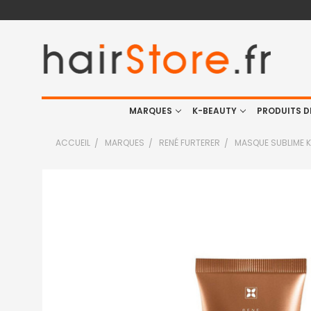
MARQUES
K-BEAUTY
PRODUITS D
ACCUEIL
MARQUES
RENÉ FURTERER
MASQUE SUBLIME K
FRÉQUEMMENT
ACHETÉS
ENSEMBLE
:
TOUT
SELECTIONNER
J'AJOUTE
LA
SÉLECTION
AU PANIER