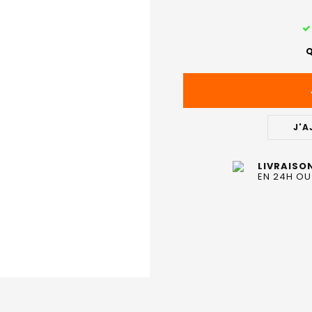
STOCK
ACTUEL
Q
:
J'A
LIVRAISO
EN 24H OU