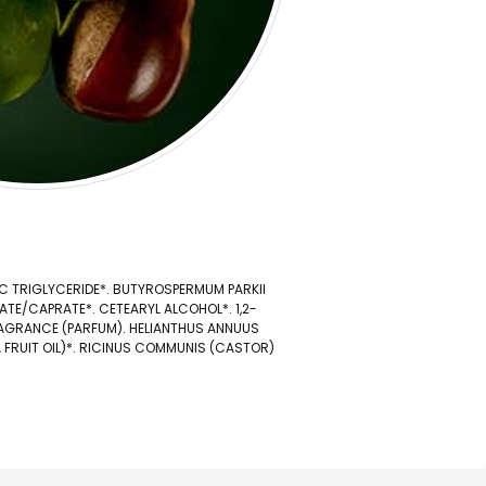
IC TRIGLYCERIDE*. BUTYROSPERMUM PARKII
TE/CAPRATE*. CETEARYL ALCOHOL*. 1,2-
RAGRANCE (PARFUM). HELIANTHUS ANNUUS
EA FRUIT OIL)*. RICINUS COMMUNIS (CASTOR)