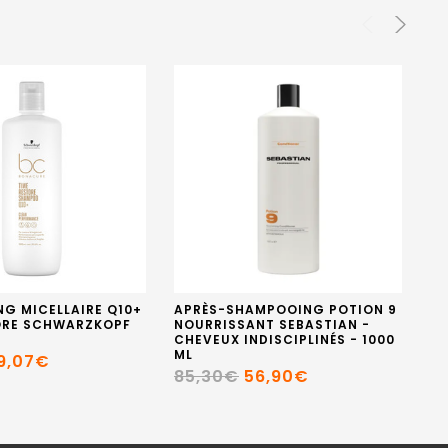
G MICELLAIRE Q10+
APRÈS-SHAMPOOING POTION 9
RE
ORE SCHWARZKOPF
NOURRISSANT SEBASTIAN -
5
CHEVEUX INDISCIPLINÉS - 1000
3
ML
9,07€
85,30€
56,90€