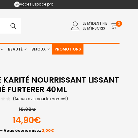
Accès Espace pro
JE M'IDENTIFIE
0
JE M'INSCRIS
BEAUTÉ
BIJOUX
PROMOTIONS
 KARITÉ NOURRISSANT LISSANT
É FURTERER 40ML
(Aucun avis pour le moment)
16,90€
14,90€
— Vous économisez
2,00€