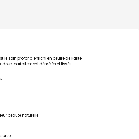
 le soin profond enrichi en beurre de karité.
, doux, parfaitement démêlés et lissés.
s.
 leur beauté naturelle
.
ssorée.