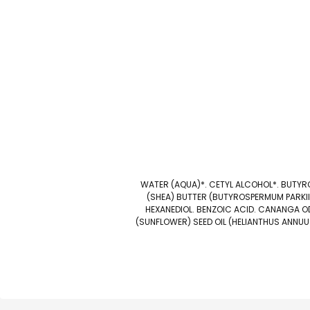
WATER (AQUA)*. CETYL ALCOHOL*. BUTYRO
(SHEA) BUTTER (BUTYROSPERMUM PARKII
HEXANEDIOL. BENZOIC ACID. CANANGA O
(SUNFLOWER) SEED OIL (HELIANTHUS ANNUUS 