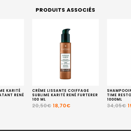
PRODUITS ASSOCIÉS
ME KARITÉ
CRÈME LISSANTE COIFFAGE
SHAMPOOIN
ATANT RENÉ
SUBLIME KARITÉ RENÉ FURTERER
TIME REST
100 ML
1000ML
20,50€
18,70€
34,05€
1