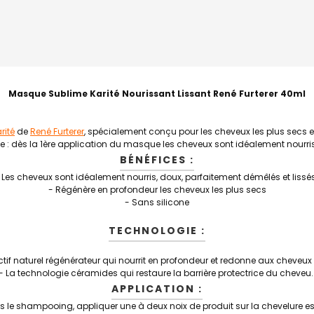
Masque Sublime Karité Nourissant Lissant René Furterer 40ml
rité
de
René Furterer
, spécialement conçu pour les cheveux les plus secs est
ble : dès la 1ère application du masque les cheveux sont idéalement nourris
BÉNÉFICES :
 Les cheveux sont idéalement nourris, doux, parfaitement démêlés et lissé
- Régénère en profondeur les cheveux les plus secs
- Sans silicone
TECHNOLOGIE :
 actif naturel régénérateur qui nourrit en profondeur et redonne aux cheveux
- L
a technologie céramides qui restaure la barrière protectrice du cheveu
APPLICATION :
s le shampooing, appliquer une à deux noix de produit sur la chevelure e