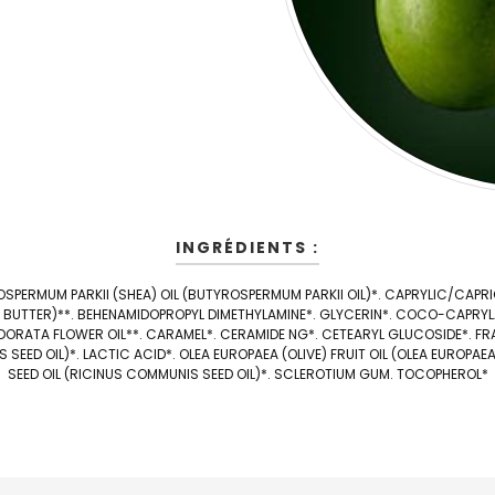
INGRÉDIENTS :
SPERMUM PARKII (SHEA) OIL (BUTYROSPERMUM PARKII OIL)*. CAPRYLIC/CAPR
 BUTTER)**. BEHENAMIDOPROPYL DIMETHYLAMINE*. GLYCERIN*. COCO-CAPRYLA
DORATA FLOWER OIL**. CARAMEL*. CERAMIDE NG*. CETEARYL GLUCOSIDE*. F
SEED OIL)*. LACTIC ACID*. OLEA EUROPAEA (OLIVE) FRUIT OIL (OLEA EUROPA
SEED OIL (RICINUS COMMUNIS SEED OIL)*. SCLEROTIUM GUM. TOCOPHEROL*