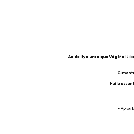
- 
Acide Hyaluronique Végétal Like
Cimentr
Huile essent
- Après 