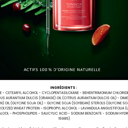
INGRÉDIENTS :
TE - CETEARYL ALCOHOL - CYCLOPENTASILOXANE - BEHENTRIMONIUM CHLORIDE 
US AURANTIUM DULCIS (ORANGE) OIL (CITRUS AURANTIUM DULCIS OIL) - DI
N) OIL (GLYCINE SOJA OIL) - GLYCINE SOJA (SOYBEAN) STEROLS (GLYCINE SO
LYZED WHEAT PROTEIN - ISOPROPYL ALCOHOL - LAVANDULA ANGUSTIFOLIA (LA
ALOOL - PHOSPHOLIPIDS - SALICYLIC ACID - SODIUM BENZOATE - SODIUM HYDRO
15985)