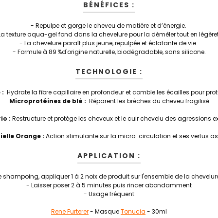
BÉNÉFICES :
- Repulpe et gorge le cheveu de matière et d’énergie.
La texture aqua-gel fond dans la chevelure pour la démêler tout en légère
- La chevelure paraît plus jeune, repulpée et éclatante de vie.
- Formule à 89 %d'origine naturelle, biodégradable, sans silicone.
TECHNOLOGIE :
 :
Hydrate la fibre capillaire en profondeur et comble les écailles pour pr
Microprotéines de blé :
Réparent les brèches du cheveu fragilisé.
io :
Restructure et protège les cheveux et le cuir chevelu des agressions ex
ielle Orange :
Action stimulante sur la micro-circulation et ses vertus a
APPLICATION :
le shampoing, appliquer 1 à 2 noix de produit sur l'ensemble de la chevelur
- Laisser poser 2 à 5 minutes puis rincer abondamment
- Usage fréquent
Rene Furterer
- Masque
Tonucia
- 30ml