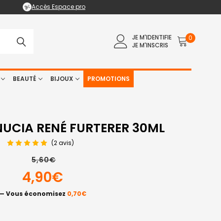
Accès Espace pro
JE M'IDENTIFIE
0
JE M'INSCRIS
BEAUTÉ
BIJOUX
PROMOTIONS
UCIA RENÉ FURTERER 30ML
(2 avis)
5,60€
4,90€
— Vous économisez
0,70€