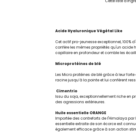
Cette liste d'ing
Acide Hyaluronique Végétal Like
Cet actif pro-jeunesse exceptionnel, 100% d'o
confère les mêmes propriétés qu'un acide hy
capillaire en profondeur et comble les écail
Microprotéines de blé
Les Micro protéines de blé grâce à leur forte 
racine jusqu’à la pointe et lui confèrent ress
Cimentrio
Issu du soja, exceptionnellement riche en pro
des agressions extérieures.
Huile essentielle ORANGE
Importée des contreforts de l'Himalaya par l
essentielle extraite de son écorce est con
également efficace grâce à son action stim