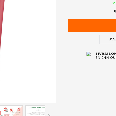
STOCK
ACTUEL
Q
:
J'A
LIVRAISO
EN 24H OU