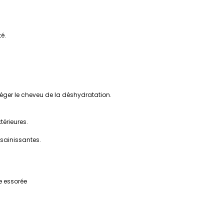
té.
otéger le cheveu de la déshydratation.
térieures.
ssainissantes.
e essorée