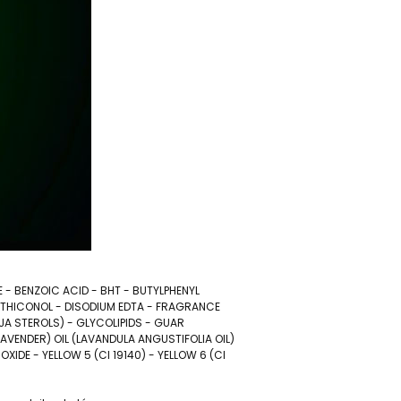
- BENZOIC ACID - BHT - BUTYLPHENYL
METHICONOL - DISODIUM EDTA - FRAGRANCE
JA STEROLS) - GLYCOLIPIDS - GUAR
VENDER) OIL (LAVANDULA ANGUSTIFOLIA OIL)
XIDE - YELLOW 5 (CI 19140) - YELLOW 6 (CI