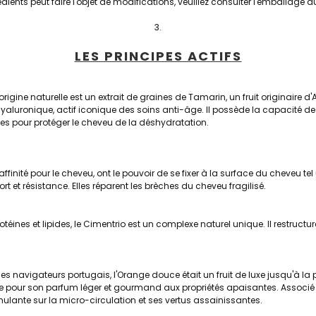
rédients peut faire l'objet de modifications, veuillez consulter l'emballage 
LES PRINCIPES ACTIFS
rigine naturelle est un extrait de graines de Tamarin, un fruit originaire d'
aluronique, actif iconique des soins anti-âge. Il possède la capacité de 
les pour protéger le cheveu de la déshydratation.
affinité pour le cheveu, ont le pouvoir de se fixer à la surface du cheveu tel
ort et résistance. Elles réparent les brèches du cheveu fragilisé.
téines et lipides, le Cimentrio est un complexe naturel unique. Il restructur
es navigateurs portugais, l'Orange douce était un fruit de luxe jusqu'à la 
nue pour son parfum léger et gourmand aux propriétés apaisantes. Associé 
ulante sur la micro-circulation et ses vertus assainissantes.