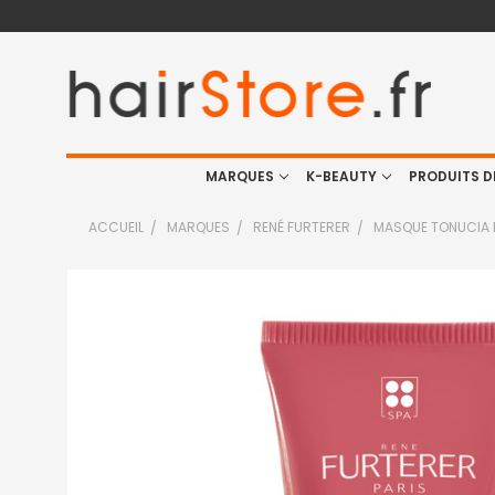
MARQUES
K-BEAUTY
PRODUITS D
ACCUEIL
MARQUES
RENÉ FURTERER
MASQUE TONUCIA 
FRÉQUEMMENT
ACHETÉS
ENSEMBLE
:
TOUT
SELECTIONNER
J'AJOUTE
LA
SÉLECTION
AU PANIER