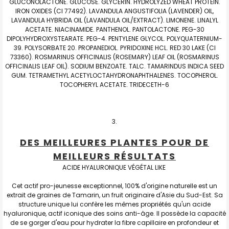
GLUCONOLACTONE. GLUCOSE. GLYCERIN. HYDROLYZED WHEAT PROTEIN.
IRON OXIDES (CI 77492). LAVANDULA ANGUSTIFOLIA (LAVENDER) OIL,
LAVANDULA HYBRIDA OIL (LAVANDULA OIL/EXTRACT). LIMONENE. LINALYL
ACETATE. NIACINAMIDE. PANTHENOL. PANTOLACTONE. PEG-30
DIPOLYHYDROXYSTEARATE. PEG-4. PENTYLENE GLYCOL. POLYQUATERNIUM-
39. POLYSORBATE 20. PROPANEDIOL. PYRIDOXINE HCL. RED 30 LAKE (CI
73360). ROSMARINUS OFFICINALIS (ROSEMARY) LEAF OIL (ROSMARINUS
OFFICINALIS LEAF OIL). SODIUM BENZOATE. TALC. TAMARINDUS INDICA SEED
GUM. TETRAMETHYL ACETYLOCTAHYDRONAPHTHALENES. TOCOPHEROL.
TOCOPHERYL ACETATE. TRIDECETH-6
DES MEILLEURES PLANTES POUR DE
MEILLEURS RÉSULTATS
ACIDE HYALURONIQUE VÉGÉTAL LIKE
Cet actif pro-jeunesse exceptionnel, 100% d'origine naturelle est un
extrait de graines de Tamarin, un fruit originaire d'Asie du Sud-Est. Sa
structure unique lui confère les mêmes propriétés qu'un acide
hyaluronique, actif iconique des soins anti-âge. Il possède la capacité
de se gorger d'eau pour hydrater la fibre capillaire en profondeur et