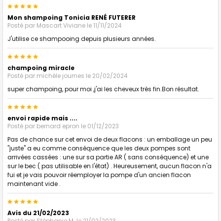
5
Mon shampoing Tonicia RENÉ FUTERER
Posté par
Mascart Viviane
le 11/11/2024
J'utilise ce shampooing depuis plusieurs années.
5
champoing miracle
Posté par
michèle journes
le 20/02/2024
super champoing, pour moi ,j'ai les cheveux très fin.Bon résultat.
5
envoi rapide mais ....
Posté par
bernard epron
le 01/12/2023
Pas de chance sur cet envoi de deux flacons : un emballage un peu
"juste" a eu comme conséquence que les deux pompes sont
arrivées cassées : une sur sa partie AR ( sans conséquence) et une
sur le bec ( pas utilisable en l'état) . Heureusement, aucun flacon n'a
fui et je vais pouvoir réemployer la pompe d'un ancien flacon
maintenant vide .
5
Avis du 21/02/2023
Posté par
Stéphanie M.
le 21/02/2023