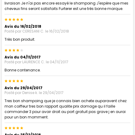
livraison Je n'ai pas encore essayé le shampoing J'espère que mes
cheveux fins seront satisfaits Furterer est une très bonne marque.
5
Avis du 16/02/2018
Posté par
CERESANI C.
le 16/02/2018
Très bon produit.
4
Avis du 04/11/2017
Posté par
LAURENCE C.
le 04/11/2017
Bonne contenance.
5
Avis du 29/04/2017
Posté par
Denise k.
le 29/04/2017
Tres bon shampoing que je connais bien achete auparavent chez
mon coiffeur tres bon rapport qualite prix domage qu il faille
commander 3 pour avoir droit au port gratuit pas grave j en aurai
pour un bon momment.
5
Avis du 25/12/2016