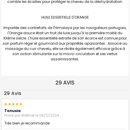
comble les écailles pour protéger le cheveu de la déshydratation.
HUILE ESSENTIELLE D'ORANGE
Importée des contreforts de l'Himalaya par les navigateurs portugais,
l'Orange douce était un fruit de luxe jusqu'à la première moitié du
XXème siècle. L'huile essentielle extraite de son écorce est connue pour
son parfum léger et gourmand aux propriétés apaisantes. Associé au
massage du cuir chevelu, elle se révèle également efficace grâce à
son action stimulante sur la micro-circulation et ses vertus
assainissantes.
29 AVIS
29 Avis
5
Tonusia
Posté par
Blettner
le 06/12/2024
Très bien je recommande