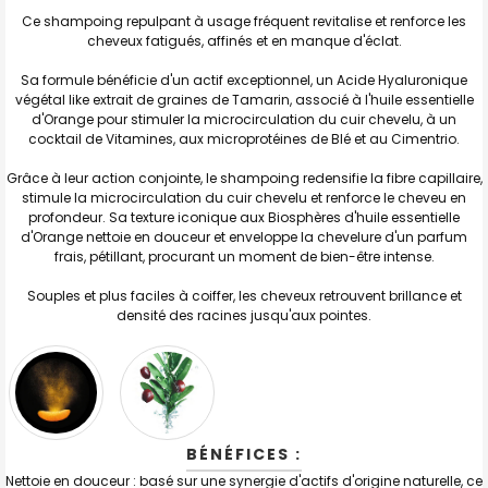
TOUT
SELECTIONNER
Ce shampoing repulpant à usage fréquent revitalise et renforce les
cheveux fatigués, affinés et en manque d'éclat.
J'AJOUTE
LA
Sa formule bénéficie d'un actif exceptionnel, un Acide Hyaluronique
SÉLECTION
AU PANIER
végétal like extrait de graines de Tamarin, associé à l'huile essentielle
d'Orange pour stimuler la microcirculation du cuir chevelu, à un
cocktail de Vitamines, aux microprotéines de Blé et au Cimentrio.
Grâce à leur action conjointe, le shampoing redensifie la fibre capillaire,
stimule la microcirculation du cuir chevelu et renforce le cheveu en
profondeur. Sa texture iconique aux Biosphères d'huile essentielle
d'Orange nettoie en douceur et enveloppe la chevelure d'un parfum
frais, pétillant, procurant un moment de bien-être intense.
Souples et plus faciles à coiffer, les cheveux retrouvent brillance et
densité des racines jusqu'aux pointes.
BÉNÉFICES :
Nettoie en douceur : basé sur une synergie d'actifs d'origine naturelle, ce