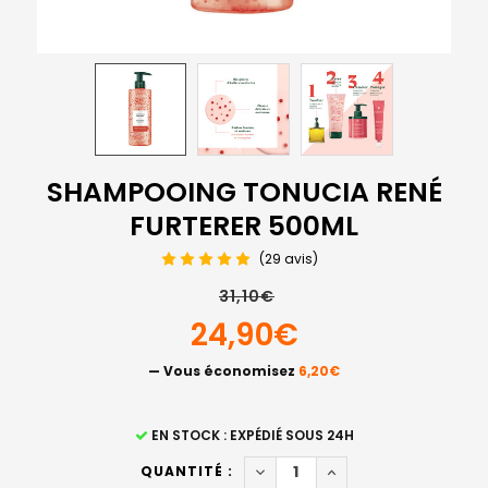
SHAMPOOING TONUCIA RENÉ
FURTERER 500ML
(29 avis)
31,10€
24,90€
— Vous économisez
6,20€
STOCK
EN STOCK : EXPÉDIÉ SOUS 24H
ACTUEL
DIMINUER LA QUANTITÉ DE 
AUGMENTER LA QUAN
QUANTITÉ :
: