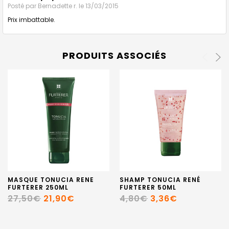
Posté par
Bernadette r.
le 13/03/2015
Prix imbattable.
PRODUITS ASSOCIÉS
MASQUE TONUCIA RENE
SHAMP TONUCIA RENÉ
FURTERER 250ML
FURTERER 50ML
27,50€
21,90€
4,80€
3,36€