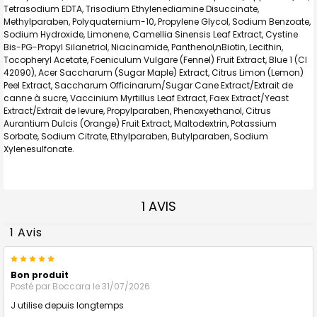
Tetrasodium EDTA, Trisodium Ethylenediamine Disuccinate,
Methylparaben, Polyquaternium-10, Propylene Glycol, Sodium Benzoate,
Sodium Hydroxide, Limonene, Camellia Sinensis Leaf Extract, Cystine
Bis-PG-Propyl Silanetriol, Niacinamide, Panthenol,nBiotin, Lecithin,
Tocopheryl Acetate, Foeniculum Vulgare (Fennel) Fruit Extract, Blue 1 (CI
42090), Acer Saccharum (Sugar Maple) Extract, Citrus Limon (Lemon)
Peel Extract, Saccharum Officinarum/Sugar Cane Extract/Extrait de
canne à sucre, Vaccinium Myrtillus Leaf Extract, Faex Extract/Yeast
Extract/Extrait de levure, Propylparaben, Phenoxyethanol, Citrus
Aurantium Dulcis (Orange) Fruit Extract, Maltodextrin, Potassium
Sorbate, Sodium Citrate, Ethylparaben, Butylparaben, Sodium
Xylenesulfonate.
1 AVIS
1 Avis
5
Bon produit
Posté par
Boccara
le 31/07/2026
J utilise depuis longtemps