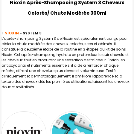
Nioxin Après-Shampooing System 3 Cheveux
TOUT
Colorés/ Chute Modérée 300ml
SELECTIONNER
J'AJOUTE
LA
SÉLECTION
NIOXIN
- SYSTEM 3
AU PANIER
L’après-shampoing System 3 de Nioxin est spécialement conçu pour
cibler la chute modérée des cheveux colorés, secs et abîmés. Il
constitue la deuxième étape de la routine en 3 étapes du kit de soins
Nioxin. Cet après-shampoing hydrate en profondeur le cuir chevelu et
les cheveux, tout en procurant une sensation de fraîcheur. Enrichi en
antioxydants et nutriments essentiels, il aide à renforcer chaque
mèche, offrant une chevelure plus dense et volumineuse. Testé
cliniquement et dermatologiquement, il améliore l'apparence et la
texture des cheveux dès les premières utilisations, laissant les cheveux
doux et revitalisés.