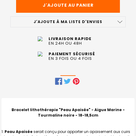
J'AJOUTE À MA LISTE D'ENVIES
LIVRAISON RAPIDE
EN 24H OU 48H
PAIEMENT SÉCURISÉ
EN 3 FOIS OU 4 FOIS
FRÉQUEMMENT
ACHETÉS
ENSEMBLE
Bracelet lithothérapie "Peau Apaisée" - Aigue Marine -
:
Tourmaline noire - 18-18,5cm
TOUT
Peau Apaisée
serait conçu pour apporter un apaisement aux cuirs
SELECTIONNER