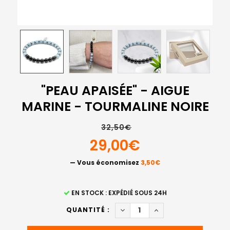
"PEAU APAISÉE" - AIGUE
MARINE - TOURMALINE NOIRE
32,50€
29,00€
— Vous économisez
3,50€
STOCK
EN STOCK : EXPÉDIÉ SOUS 24H
ACTUEL
DIMINUER LA QUANTITÉ DE "P
AUGMENTER LA QUANT
QUANTITÉ :
: