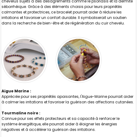
chevelus sujets à des désagréments comme le psoriasis et la dermite
séborrhéique. Grâce à des éléments choisis pour leurs propriétés
J'AJOUTE
calmantes et protectrices, ce bracelet pourrait aider à réduire les
LA
SÉLECTION
irritations et favoriser un confort durable. Il symboliserait un soutien
AU PANIER
dans la recherche de bien-être et de régénération du cuir chevelu.
Aigue Marine :
Appréciée pour ses propriétés apaisantes, l'Aigue-Marine pourrait aider
à calmer les irritations et favoriser la guérison des affections cutanées.
Tourmaline noire :
Connue pour ses effets protecteurs et sa capacité à renforcer le
système énergétique, elle pourrait aider à éloigner les énergies
négatives et à accélérer la guérison des irritations.