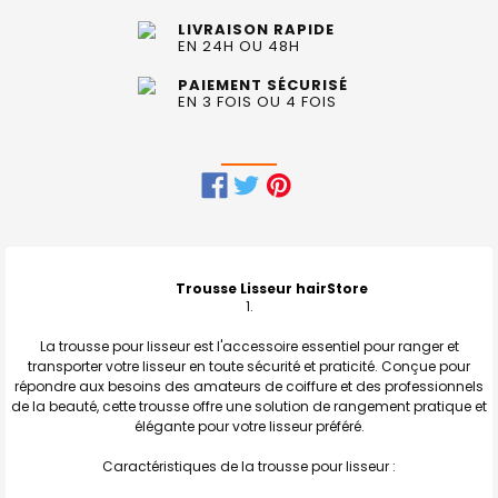
LIVRAISON RAPIDE
EN 24H OU 48H
PAIEMENT SÉCURISÉ
EN 3 FOIS OU 4 FOIS
FRÉQUEMMENT
ACHETÉS
ENSEMBLE
Trousse Lisseur hairStore
:
La trousse pour lisseur est l'accessoire essentiel pour ranger et
TOUT
transporter votre lisseur en toute sécurité et praticité. Conçue pour
SELECTIONNER
répondre aux besoins des amateurs de coiffure et des professionnels
de la beauté, cette trousse offre une solution de rangement pratique et
J'AJOUTE
élégante pour votre lisseur préféré.
LA
SÉLECTION
AU PANIER
Caractéristiques de la trousse pour lisseur :