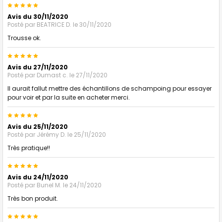
5
Avis du 30/11/2020
Posté par
BEATRICE D.
le 30/11/2020
Trousse ok.
5
Avis du 27/11/2020
Posté par
Dumast c.
le 27/11/2020
Il aurait fallut mettre des échantillons de schampoing pour essayer
pour voir et par la suite en acheter merci.
5
Avis du 25/11/2020
Posté par
Jérémy D.
le 25/11/2020
Très pratique!!
5
Avis du 24/11/2020
Posté par
Bunel M.
le 24/11/2020
Très bon produit.
5