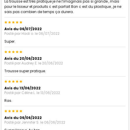
La trousse est très pratique je ne l’imaginais pas si grande , mais
pour le lisseur et produits c est parfait Bon c est du plastique , je ne
sais pas combien de temps ça durera.
5
Avis du 06/07/2022
Posté par
Hadi o.
le 06/07/2022
Super.
5
Avis du 20/06/2022
Posté par
Audrey E.
le 20/06/2022
Trousse super pratique.
5
Avis du 13/06/2022
Posté par
Céline L.
le 13/06/2022
Ras.
5
Avis du 06/06/2022
Posté par
Jennifer S.
le 06/06/2022