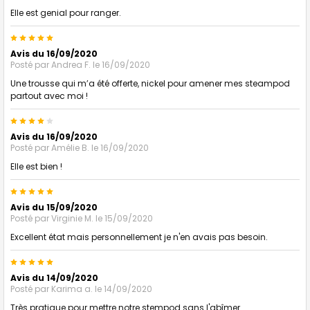
Elle est genial pour ranger.
5
Avis du 16/09/2020
Posté par
Andrea F.
le 16/09/2020
Une trousse qui m’a été offerte, nickel pour amener mes steampod
partout avec moi !
4
Avis du 16/09/2020
Posté par
Amélie B.
le 16/09/2020
Elle est bien !
5
Avis du 15/09/2020
Posté par
Virginie M.
le 15/09/2020
Excellent état mais personnellement je n'en avais pas besoin.
5
Avis du 14/09/2020
Posté par
Karima a.
le 14/09/2020
Très pratique pour mettre notre stempod sans l'abîmer .