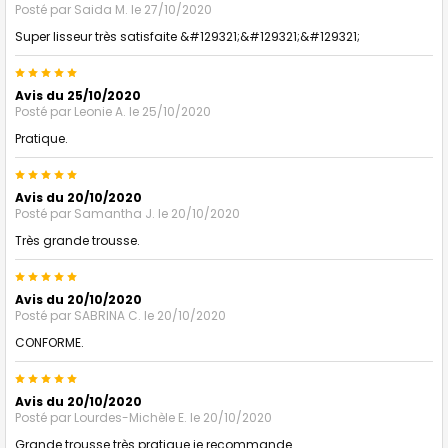
Posté par
Saida M.
le 27/10/2020
Super lisseur très satisfaite &#129321;&#129321;&#129321;
5
Avis du 25/10/2020
Posté par
Leonie A.
le 25/10/2020
Pratique.
5
Avis du 20/10/2020
Posté par
Samantha J.
le 20/10/2020
Très grande trousse.
5
Avis du 20/10/2020
Posté par
SABRINA C.
le 20/10/2020
CONFORME.
5
Avis du 20/10/2020
Posté par
Lourdes-Michèle E.
le 20/10/2020
Grande trousse très pratique je recommande.