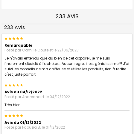
233 AVIS
233 Avis
5
Remarquable
Posté par
Camille Coutelet
le 22/06/2023
Je n'avais entendu que du bien de cet appareil, je me suis
finalement décidé à l'acheter... Aucun regret il est génialissime !!! J'ai
suivi les conseils de ma coiffeuse et utilise les produits, rien à redire
c'est juste parfait
5
Avis du 04/12/2022
Posté par
Andreana H.
le 04/12/2022
Très bien.
5
Avis du 01/12/2022
Posté par
Faouzia B.
le 01/12/2022