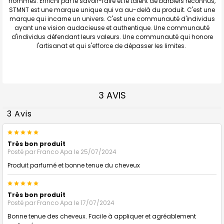
hommes. Enrichi par le savoir-faire et le talent de barbiers reconnus,
STMNT est une marque unique qui va au-delà du produit. C'est une
marque qui incarne un univers. C'est une communauté d'individus
ayant une vision audacieuse et authentique. Une communauté
d'individus défendant leurs valeurs. Une communauté qui honore
l'artisanat et qui s'efforce de dépasser les limites.
3 AVIS
3 Avis
5
Très bon produit
Posté par
Franco Apa
le 25/07/2024
Produit parfumé et bonne tenue du cheveux
5
Très bon produit
Posté par
Franco Apa
le 17/07/2024
Bonne tenue des cheveux. Facile à appliquer et agréablement