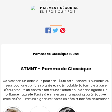
PAIEMENT SÉCURISÉ
EN 3 FOIS OU 4 FOIS
FRÉQUEMMENT
ACHETÉS
ENSEMBLE
Pommade Classique 100ml
:
STMNT - Pommade Classique
TOUT
SELECTIONNER
Ce n'est pas un classique pour rien. À utiliser sur cheveux humides ou
J'AJOUTE
secs pour une coiffure soignée et indémodable. La formule à base
LA
SÉLECTION
d'eau procure un contrôle fort et une fixation souple sans rigidité. Fini
AU PANIER
brillance naturelle. Facile à éliminer au shampooing ou à réactiver
avec de l'eau. Parfum signature : notes épicées et boisées de lavande