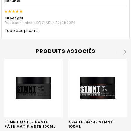
parfumé
5
Super gel
Posté par
Isabelle DELOLME
le 29/01/2024
J'adore ce produit !
PRODUITS ASSOCIÉS
STMNT MATTE PASTE -
ARGILE SÈCHE STMNT
PÂTE MATIFIANTE 100ML
100ML