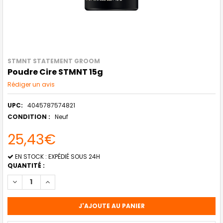
STMNT STATEMENT GROOM
Poudre Cire STMNT 15g
Rédiger un avis
UPC:
4045787574821
CONDITION :
Neuf
25,43€
STOCK
EN STOCK : EXPÉDIÉ SOUS 24H
ACTUEL
QUANTITÉ :
:
DIMINUER LA QUANTITÉ DE POUDRE CIRE STMNT 15G
AUGMENTER LA QUANTITÉ DE POUDRE CIRE STMNT 15G