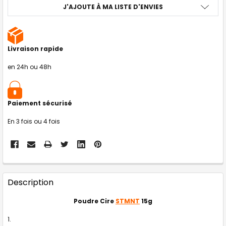
J'AJOUTE À MA LISTE D'ENVIES
Livraison rapide
en 24h ou 48h
Paiement sécurisé
En 3 fois ou 4 fois
FRÉQUEMMENT
Description
ACHETÉS
ENSEMBLE
:
Poudre Cire
STMNT
15g
TOUT