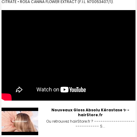
CITRATE • ROSA CANINA FLOWER EXTRACT (F.I.L. N70053407/1).
Nouveaux Gloss Absolu Kérastase ✨ -
hairStore.fr
Ou retrouvez hairStore.fr ? -------------------
----------- S...