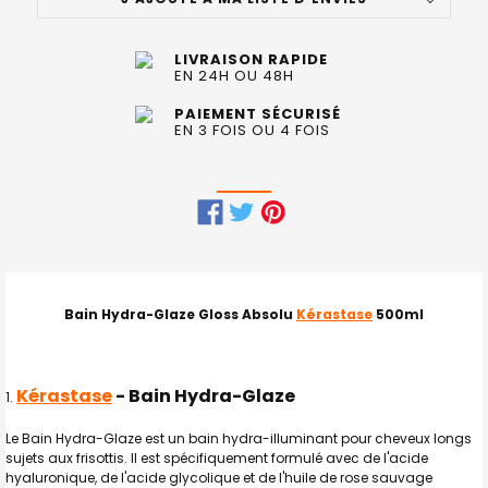
ACTUEL
:
LIVRAISON RAPIDE
EN 24H OU 48H
PAIEMENT SÉCURISÉ
EN 3 FOIS OU 4 FOIS
FRÉQUEMMENT
ACHETÉS
ENSEMBLE
Bain Hydra-Glaze Gloss Absolu
Kérastase
500ml
:
TOUT
Kérastase
- Bain Hydra-Glaze
SELECTIONNER
Le Bain Hydra-Glaze est un bain hydra-illuminant pour cheveux longs
J'AJOUTE
LA
sujets aux frisottis. Il est spécifiquement formulé avec de l'acide
SÉLECTION
hyaluronique, de l'acide glycolique et de l'huile de rose sauvage
AU PANIER