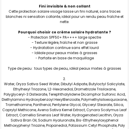
Fini invisible & non collant
Cette protection solaire visage laisse un fini naturel, sans traces
blanches ni sensation collante, idéal pour un rendu peau fraîche et
nette.
Pourquoi choisir ce crème solaire hydratante ?
- Protection SPF50+ PA++++ large spectre
- Texture légère, fraîche et non grasse
- Hydratation continue sans effet lourd
- Idéale pour peaux mixtes à grasses
- Parfaite en base de maquillage
Type de peau : tous types de peau, idéal peaux mixtes à grasses
Water, Oryza Sativa Seed Water, Dibutyl Adipate, Butyloctyl Salicylate,
Ethylhexyl Triazone, 1,2-Hexanediol, Drometrizole Trisiloxane,
Polyglyceryl-3 Distearate, Terephthalylidene Dicamphor Sulfonic Acid,
Diethylamino Hydroxybenzoyl HexylBenzoate, Polymethylsilsesquioxane,
Tromethamine, Panthenol, Pentylene Glycol, Glyceryl Stearate, Silica,
Caprylyl Methicone, Avena Sativa Kernel Extract, Cynara Scolymus Leaf
Extract, Camellia Sinensis Leaf Water, Hydrogenated Lecithin, Oryza
Sativa Bran Oil, Sodium Hyaluronate, Bis-Ethylhexyloxyphenol
Methoxyphenyl Triazine, Propanediol, Potassium Cetyl Phosphate, Poly