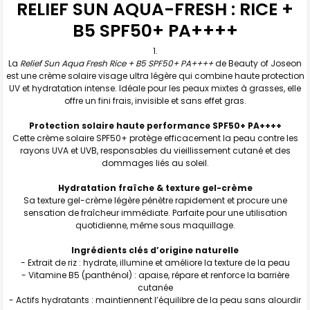
RELIEF SUN AQUA-FRESH : RICE +
ENSEMBLE
:
B5 SPF50+ PA++++
TOUT
SELECTIONNER
La
Relief Sun Aqua Fresh Rice + B5 SPF50+ PA++++
de Beauty of Joseon
est une crème solaire visage ultra légère qui combine haute protection
J'AJOUTE
UV et hydratation intense. Idéale pour les peaux mixtes à grasses, elle
LA
offre un fini frais, invisible et sans effet gras.
SÉLECTION
AU PANIER
Protection solaire haute performance SPF50+ PA++++
Cette crème solaire SPF50+ protège efficacement la peau contre les
rayons UVA et UVB, responsables du vieillissement cutané et des
dommages liés au soleil.
Hydratation fraîche & texture gel-crème
Sa texture gel-crème légère pénètre rapidement et procure une
sensation de fraîcheur immédiate. Parfaite pour une utilisation
quotidienne, même sous maquillage.
Ingrédients clés d’origine naturelle
- Extrait de riz : hydrate, illumine et améliore la texture de la peau
- Vitamine B5 (panthénol) : apaise, répare et renforce la barrière
cutanée
- Actifs hydratants : maintiennent l’équilibre de la peau sans alourdir