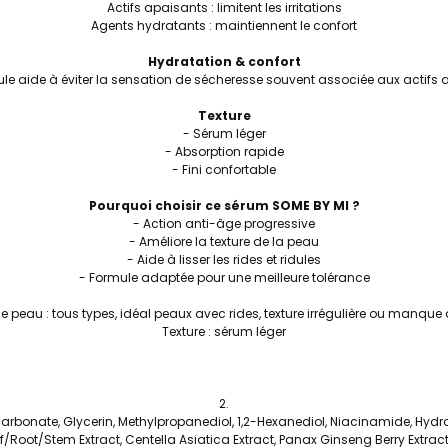
Actifs apaisants : limitent les irritations
Agents hydratants : maintiennent le confort
Hydratation & confort
le aide à éviter la sensation de sécheresse souvent associée aux actifs 
Texture
- Sérum léger
- Absorption rapide
- Fini confortable
Pourquoi choisir ce sérum SOME BY MI ?
- Action anti-âge progressive
- Améliore la texture de la peau
- Aide à lisser les rides et ridules
- Formule adaptée pour une meilleure tolérance
e peau : tous types, idéal peaux avec rides, texture irrégulière ou manque 
Texture : sérum léger
arbonate, Glycerin, Methylpropanediol, 1,2-Hexanediol, Niacinamide, Hydr
Root/Stem Extract, Centella Asiatica Extract, Panax Ginseng Berry Extract,