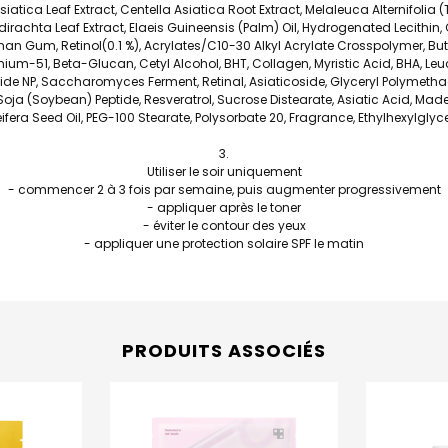
Asiatica Leaf Extract, Centella Asiatica Root Extract, Melaleuca Alternifolia (
zadirachta Leaf Extract, Elaeis Guineensis (Palm) Oil, Hydrogenated Lecithin, 
han Gum, Retinol(0.1 %), Acrylates/C10-30 Alkyl Acrylate Crosspolymer, But
um-51, Beta-Glucan, Cetyl Alcohol, BHT, Collagen, Myristic Acid, BHA, Leu
ide NP, Saccharomyces Ferment, Retinal, Asiaticoside, Glyceryl Polymetha
 Soja (Soybean) Peptide, Resveratrol, Sucrose Distearate, Asiatic Acid, Mad
eifera Seed Oil, PEG-100 Stearate, Polysorbate 20, Fragrance, Ethylhexylglyce
Utiliser le soir uniquement
- commencer 2 à 3 fois par semaine, puis augmenter progressivement
- appliquer après le toner
- éviter le contour des yeux
- appliquer une protection solaire SPF le matin
PRODUITS ASSOCIÉS