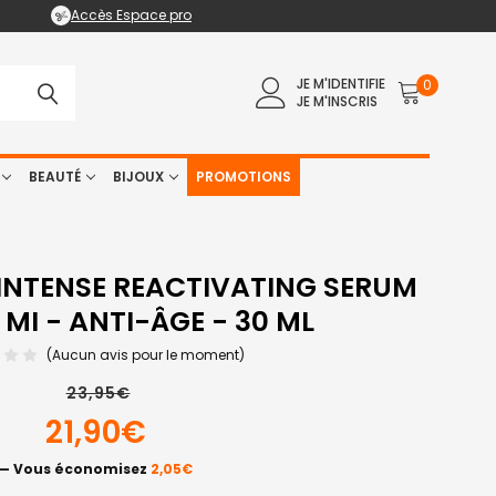
Accès Espace pro
JE M'IDENTIFIE
0
JE M'INSCRIS
BEAUTÉ
BIJOUX
PROMOTIONS
INTENSE REACTIVATING SERUM
MI - ANTI-ÂGE - 30 ML
(Aucun avis pour le moment)
23,95€
21,90€
— Vous économisez
2,05€