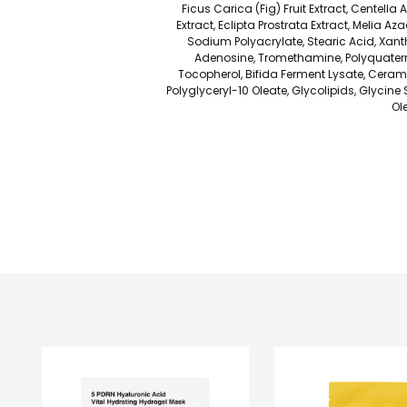
Ficus Carica (Fig) Fruit Extract, Centella 
Extract, Eclipta Prostrata Extract, Melia A
Sodium Polyacrylate, Stearic Acid, Xant
Adenosine, Tromethamine, Polyquaterni
Tocopherol, Bifida Ferment Lysate, Ceram
Polyglyceryl-10 Oleate, Glycolipids, Glycine
Ol