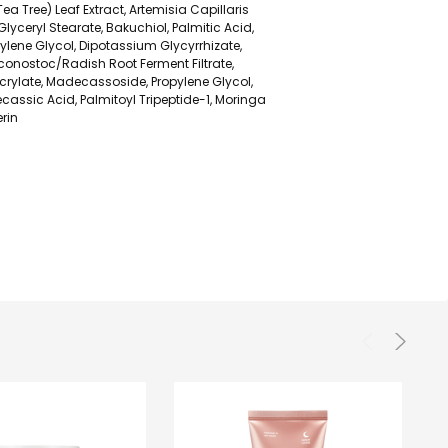
Tea Tree) Leaf Extract, Artemisia Capillaris
Glyceryl Stearate, Bakuchiol, Palmitic Acid,
ylene Glycol, Dipotassium Glycyrrhizate,
conostoc/Radish Root Ferment Filtrate,
crylate, Madecassoside, Propylene Glycol,
ecassic Acid, Palmitoyl Tripeptide-1, Moringa
rin