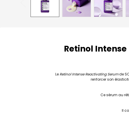
Retinol Intens
Le
Retinol Intense Reactivating Serum
de SOM
renforcer son élasticit
Ce sérum au rétin
Il c