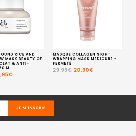
OUND RICE AND
MASQUE COLLAGEN NIGHT
CR
W MASK BEAUTY OF
WRAPPING MASK MEDICUBE -
VE
CLAT & ANTI-
FERMETÉ
1
50 ML
29,95€
20,90€
6,95€