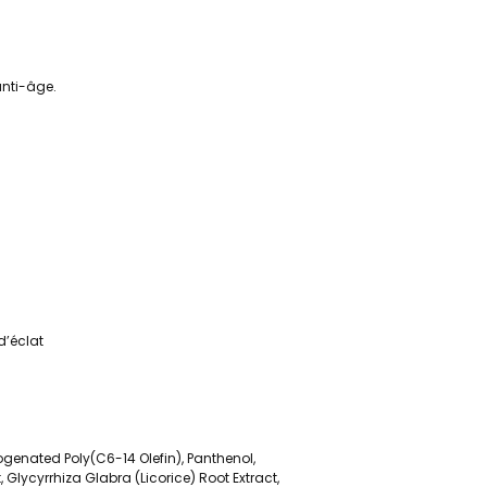
anti-âge.
d’éclat
ogenated Poly(C6-14 Olefin), Panthenol,
 Glycyrrhiza Glabra (Licorice) Root Extract,