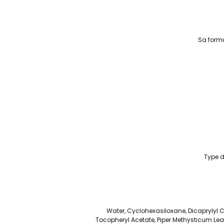
Sa formu
Type d
Water, Cyclohexasiloxane, Dicaprylyl C
Tocopheryl Acetate, Piper Methysticum Leaf/