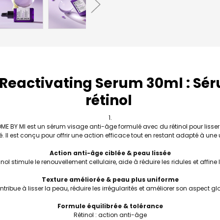
e Reactivating Serum 30ml : Sé
rétinol
E BY MI est un sérum visage anti-âge formulé avec du rétinol pour lisser le
é. Il est conçu pour offrir une action efficace tout en restant adapté à une 
Action anti-âge ciblée & peau lissée
ol stimule le renouvellement cellulaire, aide à réduire les ridules et affine
Texture améliorée & peau plus uniforme
ontribue à lisser la peau, réduire les irrégularités et améliorer son aspect gl
Formule équilibrée & tolérance
Rétinol : action anti-âge