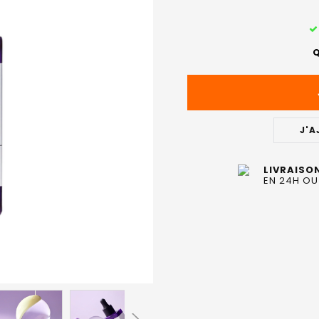
STOCK
ACTUEL
Q
:
J'A
LIVRAISO
EN 24H OU