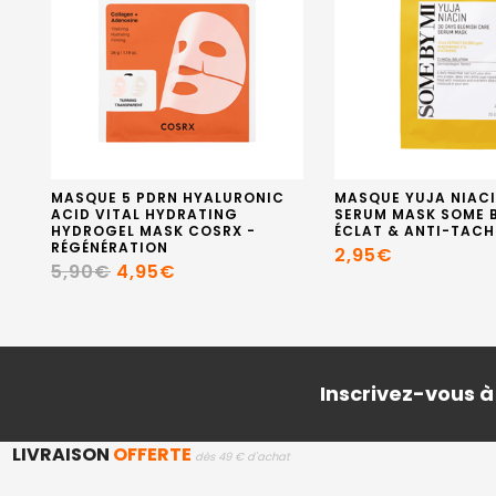
MASQUE 5 PDRN HYALURONIC
MASQUE YUJA NIACI
ACID VITAL HYDRATING
SERUM MASK SOME B
HYDROGEL MASK COSRX -
ÉCLAT & ANTI-TACH
RÉGÉNÉRATION
2,95€
5,90€
4,95€
Inscrivez-vous à
LIVRAISON
OFFERTE
dès 49 € d'achat