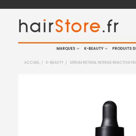
MARQUES
K-BEAUTY
PRODUITS D
ACCUEIL
K-BEAUTY
SÉRUM RETINOL INTENSE REACTIVATIN
FRÉQUEMMENT
ACHETÉS
ENSEMBLE
:
TOUT
SELECTIONNER
J'AJOUTE
LA
SÉLECTION
AU PANIER