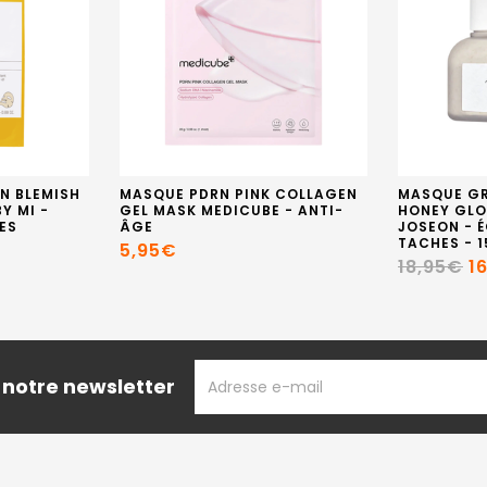
N BLEMISH
MASQUE PDRN PINK COLLAGEN
MASQUE GR
Y MI -
GEL MASK MEDICUBE - ANTI-
HONEY GLO
ES
ÂGE
JOSEON - É
TACHES - 1
5,95€
18,95€
1
ADRESSE
 notre newsletter
EMAIL