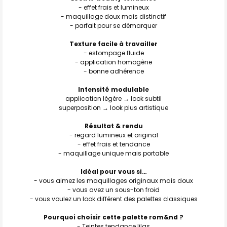
- effet frais et lumineux
- maquillage doux mais distinctif
- parfait pour se démarquer
Texture facile à travailler
- estompage fluide
- application homogène
- bonne adhérence
Intensité modulable
application légère → look subtil
superposition → look plus artistique
Résultat & rendu
- regard lumineux et original
- effet frais et tendance
- maquillage unique mais portable
Idéal pour vous si…
- vous aimez les maquillages originaux mais doux
- vous avez un sous-ton froid
- vous voulez un look différent des palettes classiques
Pourquoi choisir cette palette rom&nd ?
- Teintes tendance lilas