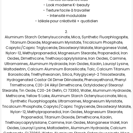
- Look moderne K-beauty
- Texture facile à travailler
- Intensité modulable
- Idéale pour créativité + quotidien
Aluminum Starch Octenylsuccinate, Mica, Synthetic Fluorphlogopite,
Titanium Dioxide, Magnesium Myristate, Tricalcium Phosphate,
Caprylic/Capric Triglyceride, Diisostearyl Malate, Manganese Violet,
Nylon-12, Methylpropanediol, Magnesium Stearate, Propanediol, Iron
Oxides, Dimethicone, Triethoxycaprylylsilane, Iron Oxides, Carmine,
Ultramarines, Aluminum Hydroxide, Iron Oxides, Kaolin, Lauroyl Lysine,
Maltodextrin, Calcium Aluminum Borosilicate, Talc, Calcium Titanium
Borosilicate, Triethylhexanoin, Silica, Polyglyceryl-2 Triisostearate,
Hydrogenated Castor Oil Dimer Dilinoleate, Phenoxyethanol, Phenyl
Trimethicone, C20-24 Alkyl Dimethicone, Octyldodecyl Stearoyl
Stearate, Tin Oxide, C20-24 Olefin, CI 73360, Water, Aluminum Hydroxide,
Methicone, Yellow 5 Lake, Aluminum Starch Octenylsuccinate, Mica,
Synthetic Fluorphlogopite, Ultramarines, Magnesium Myristate,
Tricalcium Phosphate, Caprylic/Capric Triglyceride, Diisostearyl Malate,
Nylon-12, Methylpropanediol, Iron Oxides, Magnesium Stearate,
Propanediol, Titanium Dioxide, Dimethicone, Kaolin,
Triethoxycaprylylsilane, Carmine, Iron Oxides, Manganese Violet, Iron
Oxides, Lauroyl Lysine, Maltodextrin, Aluminum Hydroxide, Calcium