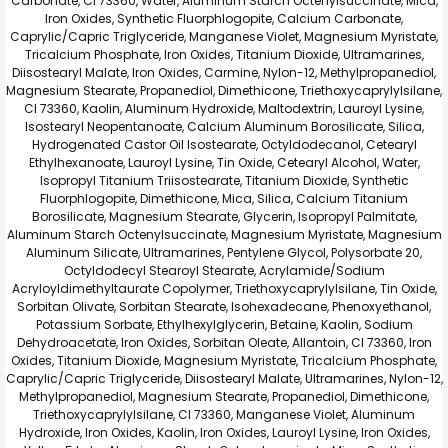
Carbonate, CI 73360, Water, Aluminum Starch Octenylsuccinate, Mica,
Iron Oxides, Synthetic Fluorphlogopite, Calcium Carbonate,
Caprylic/Capric Triglyceride, Manganese Violet, Magnesium Myristate,
Tricalcium Phosphate, Iron Oxides, Titanium Dioxide, Ultramarines,
Diisostearyl Malate, Iron Oxides, Carmine, Nylon-12, Methylpropanediol,
Magnesium Stearate, Propanediol, Dimethicone, Triethoxycaprylylsilane,
CI 73360, Kaolin, Aluminum Hydroxide, Maltodextrin, Lauroyl Lysine,
Isostearyl Neopentanoate, Calcium Aluminum Borosilicate, Silica,
Hydrogenated Castor Oil Isostearate, Octyldodecanol, Cetearyl
Ethylhexanoate, Lauroyl Lysine, Tin Oxide, Cetearyl Alcohol, Water,
Isopropyl Titanium Triisostearate, Titanium Dioxide, Synthetic
Fluorphlogopite, Dimethicone, Mica, Silica, Calcium Titanium
Borosilicate, Magnesium Stearate, Glycerin, Isopropyl Palmitate,
Aluminum Starch Octenylsuccinate, Magnesium Myristate, Magnesium
Aluminum Silicate, Ultramarines, Pentylene Glycol, Polysorbate 20,
Octyldodecyl Stearoyl Stearate, Acrylamide/Sodium
Acryloyldimethyltaurate Copolymer, Triethoxycaprylylsilane, Tin Oxide,
Sorbitan Olivate, Sorbitan Stearate, Isohexadecane, Phenoxyethanol,
Potassium Sorbate, Ethylhexylglycerin, Betaine, Kaolin, Sodium
Dehydroacetate, Iron Oxides, Sorbitan Oleate, Allantoin, CI 73360, Iron
Oxides, Titanium Dioxide, Magnesium Myristate, Tricalcium Phosphate,
Caprylic/Capric Triglyceride, Diisostearyl Malate, Ultramarines, Nylon-12,
Methylpropanediol, Magnesium Stearate, Propanediol, Dimethicone,
Triethoxycaprylylsilane, CI 73360, Manganese Violet, Aluminum
Hydroxide, Iron Oxides, Kaolin, Iron Oxides, Lauroyl Lysine, Iron Oxides,