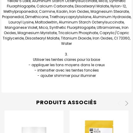
Yellow 5 Lake, Aluminum Starch Octenylsuccinate, Mica, Synthetic
Fluorphlogopite, Calcium Carbonate, Diisostearyl Malate, Nylon-12,
Methylpropanediol, Carmine, Kaolin, Iron Oxides, Magnesium Stearate,
Propanediol, Dimethicone, Triethoxycaprylylsilane, Aluminum Hydroxide,
Lauroyl Lysine, Maltodextrin, Aluminum Starch Octenylsuccinate,
Manganese Violet, Mica, Synthetic Fluorphlogopite, Ultramarines, Iron
Oxides, Magnesium Myristate, Tricalcium Phosphate, Caprylic/Capric
Triglyceride, Diisostearyl Malate, Titanium Dioxide, Iron Oxides, CI 73360,
Water
Utiliser les teintes claires pour la base
- appliquer les tons moyens dans le creux
- intensifier avec les teintes foncées
- ajouter shimmer pour illuminer
PRODUITS ASSOCIÉS