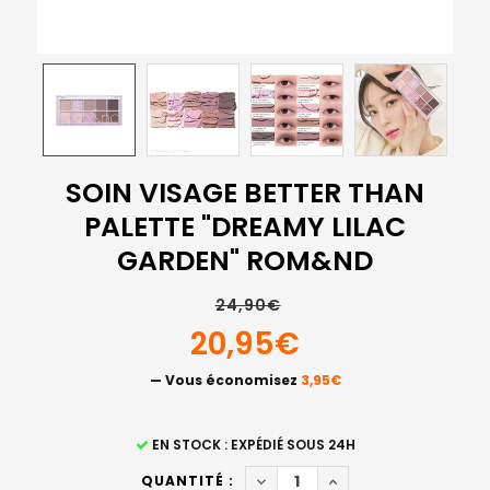
SOIN VISAGE BETTER THAN
PALETTE "DREAMY LILAC
GARDEN" ROM&ND
24,90€
20,95€
— Vous économisez
3,95€
STOCK
EN STOCK : EXPÉDIÉ SOUS 24H
ACTUEL
DIMINUER LA QUANTITÉ DE S
AUGMENTER LA QUAN
QUANTITÉ :
: