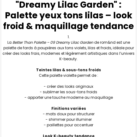
"Dreamy Lilac Garden"
:
TOUT
SELECTIONNER
Palette yeux tons lilas – look
J'AJOUTE
LA
froid & maquillage tendance
SÉLECTION
AU PANIER
La
Better Than Palette – 09 Dreamy Lilac Garden
de rom&nd est une
palette de fards à paupières aux tons violets, lilas et froids, idéale pour
créer des looks frais, modernes et légèrement artistiques dans l’univers
K-beauty.
Teintes lilas & sous-tons froids
Cette palette violette permet de :
- créer des looks originaux
- sublimer les sous-tons froids
- apporter une touche moderne au maquillage
Finitions variées
- mats doux pour structurer
- shimmer pour illuminer
- paillettes pour accentuer
Look K-beauty tendance