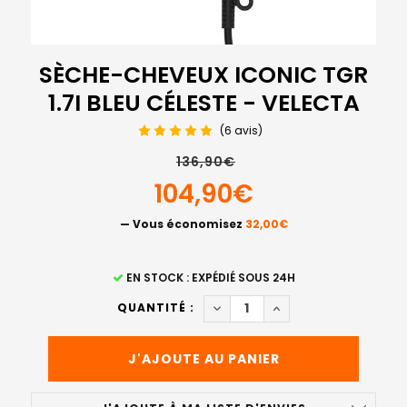
SÈCHE-CHEVEUX ICONIC TGR
1.7I BLEU CÉLESTE - VELECTA
(6 avis)
136,90€
104,90€
— Vous économisez
32,00€
STOCK
EN STOCK : EXPÉDIÉ SOUS 24H
ACTUEL
DIMINUER LA QUANTITÉ DE SÈ
AUGMENTER LA QUANT
QUANTITÉ :
: