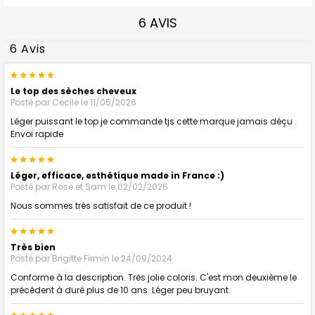
6 AVIS
6 Avis
5
Le top des sèches cheveux
Posté par
Cecile
le 11/05/2026
Léger puissant le top je commande tjs cette marque jamais déçu .
Envoi rapide
5
Léger, efficace, esthétique made in France :)
Posté par
Rose et Sam
le 02/02/2026
Nous sommes très satisfait de ce produit !
5
Très bien
Posté par
Brigitte Firmin
le 24/09/2024
Conforme à la description. Très jolie coloris. C'est mon deuxième le
précédent à duré plus de 10 ans. Léger peu bruyant.