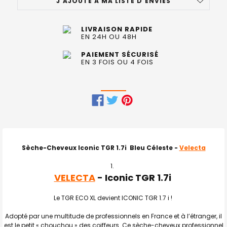
J'AJOUTE À MA LISTE D'ENVIES
LIVRAISON RAPIDE
EN 24H OU 48H
PAIEMENT SÉCURISÉ
EN 3 FOIS OU 4 FOIS
FRÉQUEMMENT
ACHETÉS
ENSEMBLE
Sèche-Cheveux Iconic TGR 1.7i Bleu Céleste -
Velecta
:
VELECTA
- Iconic TGR 1.7i
TOUT
SELECTIONNER
Le TGR ECO XL devient ICONIC TGR 1.7 i !
J'AJOUTE
LA
Adopté par une multitude de professionnels en France et à l’étranger, il
SÉLECTION
est le petit « chouchou » des coiffeurs. Ce sèche-cheveux professionnel
AU PANIER