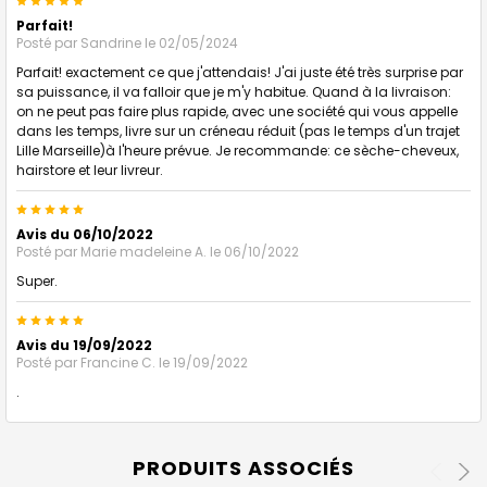
5
Parfait!
Posté par
Sandrine
le 02/05/2024
Parfait! exactement ce que j'attendais! J'ai juste été très surprise par
sa puissance, il va falloir que je m'y habitue. Quand à la livraison:
on ne peut pas faire plus rapide, avec une société qui vous appelle
dans les temps, livre sur un créneau réduit (pas le temps d'un trajet
Lille Marseille)à l'heure prévue. Je recommande: ce sèche-cheveux,
hairstore et leur livreur.
5
Avis du 06/10/2022
Posté par
Marie madeleine A.
le 06/10/2022
Super.
5
Avis du 19/09/2022
Posté par
Francine C.
le 19/09/2022
.
PRODUITS ASSOCIÉS