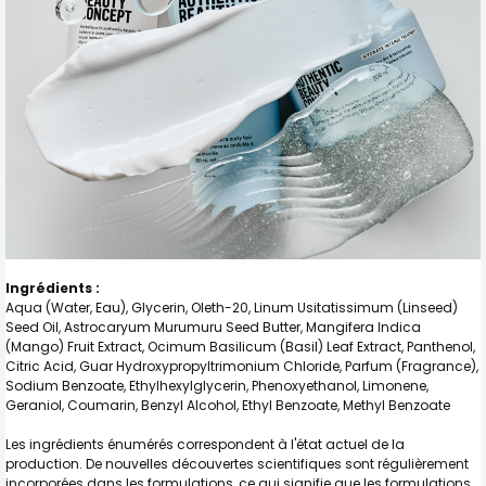
Ingrédients :
Aqua (Water, Eau), Glycerin, Oleth-20, Linum Usitatissimum (Linseed)
Seed Oil, Astrocaryum Murumuru Seed Butter, Mangifera Indica
(Mango) Fruit Extract, Ocimum Basilicum (Basil) Leaf Extract, Panthenol,
Citric Acid, Guar Hydroxypropyltrimonium Chloride, Parfum (Fragrance),
Sodium Benzoate, Ethylhexylglycerin, Phenoxyethanol, Limonene,
Geraniol, Coumarin, Benzyl Alcohol, Ethyl Benzoate, Methyl Benzoate
Les ingrédients énumérés correspondent à l'état actuel de la
production. De nouvelles découvertes scientifiques sont régulièrement
incorporées dans les formulations, ce qui signifie que les formulations