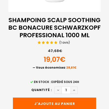
SHAMPOING SCALP SOOTHING
BC BONACURE SCHWARZKOPF
PROFESSIONAL 1000 ML
(1 avis)
47,68€
19,07€
— Vous économisez
28,61€
STOCK
EN STOCK : EXPÉDIÉ SOUS 24H
ACTUEL
DIMINUER LA QUANTITÉ DE 
AUGMENTER LA QUA
QUANTITÉ :
: