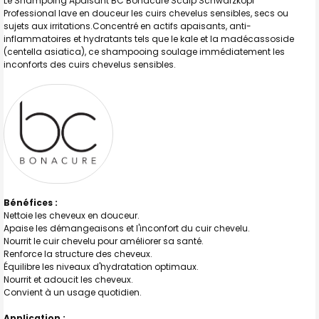
Le Shampoing Apaisant BC Bonacure Scalp Schwarzkopf
LA
SÉLECTION
Professional lave en douceur les cuirs chevelus sensibles, secs ou
AU PANIER
sujets aux irritations.Concentré en actifs apaisants, anti-
inflammatoires et hydratants tels que le kale et la madécassoside
(centella asiatica), ce shampooing soulage immédiatement les
inconforts des cuirs chevelus sensibles.
Bénéfices :
Nettoie les cheveux en douceur.
Apaise les démangeaisons et l'inconfort du cuir chevelu.
Nourrit le cuir chevelu pour améliorer sa santé.
Renforce la structure des cheveux.
Équilibre les niveaux d'hydratation optimaux.
Nourrit et adoucit les cheveux.
Convient à un usage quotidien.
Application :