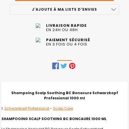
J'AJOUTE À MA LISTE D'ENVIES
LIVRAISON RAPIDE
EN 24H OU 48H
PAIEMENT SÉCURISÉ
EN 3 FOIS OU 4 FOIS
FRÉQUEMMENT
ACHETÉS
ENSEMBLE
Shampoing Scalp Soothing BC Bonacure Schwarzkopf
:
Professional 1000 ml
Schwarzkopf Professional
-
Scalp Care
TOUT
SELECTIONNER
SHAMPOOING SCALP SOOTHING BC BONCAURE 1000 ML
J'AJOUTE