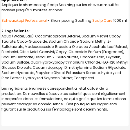
Appliquer le shampooing Scalp Soothing sur les cheveux mouillés,
masser jusqu'à 2 minutes et rincer.
Schwarzkopf Professional
- Shampooing Soothing
Scalp Care
1000 ml
Ingrédients :
Aqua (Water, Eau), Cocamidopropyl Betaine, Sodium Methyl Cocoyl
Taurate, Coco-Glucoside, Sodium Chloride, Sodium Methyl 2-
Sulfolaurate, Madecassoside, Brassica Oleracea Acephala Leaf Extract,
Bisabolol, Citric Acid, Caprylyl/Capryl Glucoside, Parfum (Fragrance),
Sodium Benzoate, Disodium 2-Sulfolaurate, Coconut Acid, Glycerin,
Sodium Sulfate, Guar Hydroxypropyltrimonium Chloride, PEG-120 Methyl
Glucose Dioleate, Cocamidopropyl Dimethylamine, Sodium Glycolate,
Sodium Hydroxide, Propylene Glycol, Potassium Sorbate, Hydrolyzed
Rice Extract, Hydrolyzed Soybean Extract, Tocopherol
Les ingrédients énumérés correspondent à l'état actuel de la
production. De nouvelles découvertes scientifiques sont régulièrement
incorporées dans les formulations, ce qui signifie que les formulations
peuvent changer en conséquence. C'est pourquoi les ingrédients
figurant sur le produit ou sur l'emballage sont déterminants.