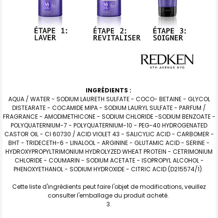
INGRÉDIENTS :
AQUA / WATER - SODIUM LAURETH SULFATE - COCO- BETAINE - GLYCOL
DISTEARATE - COCAMIDE MIPA - SODIUM LAURYL SULFATE - PARFUM /
FRAGRANCE - AMODIMETHICONE - SODIUM CHLORIDE -SODIUM BENZOATE -
POLYQUATERNIUM-7 - POLYQUATERNIUM-10 - PEG-40 HYDROGENATED
CASTOR OIL - CI 60730 / ACID VIOLET 43 - SALICYLIC ACID - CARBOMER -
BHT - TRIDECETH-6 - LINALOOL - ARGININE - GLUTAMIC ACID - SERINE -
HYDROXYPROPYLTRIMONIUM HYDROLYZED WHEAT PROTEIN - CETRIMONIUM
CHLORIDE - COUMARIN - SODIUM ACETATE - ISOPROPYL ALCOHOL -
PHENOXYETHANOL - SODIUM HYDROXIDE - CITRIC ACID (D215574/1).
Cette liste d'ingrédients peut faire l'objet de modifications, veuillez
consulter l'emballage du produit acheté.