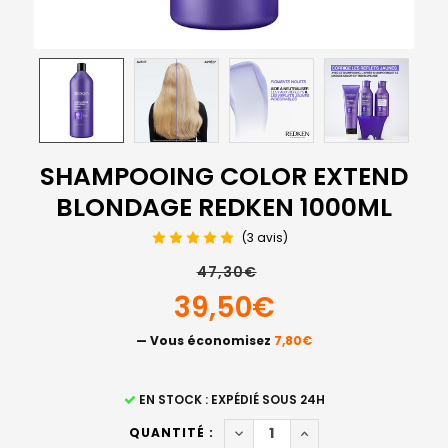
SHAMPOOING COLOR EXTEND
BLONDAGE REDKEN 1000ML
(3 avis)
47,30€
39,50€
— Vous économisez
7,80€
STOCK
EN STOCK : EXPÉDIÉ SOUS 24H
ACTUEL
DIMINUER LA QUANTITÉ DE 
AUGMENTER LA QUA
QUANTITÉ :
: