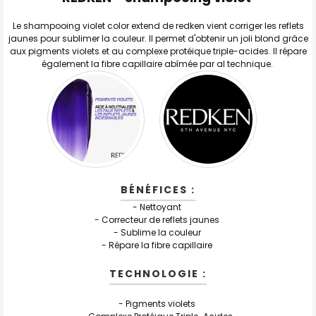
TOUT
SELECTIONNER
Le shampooing violet color extend de redken vient corriger les reflets
jaunes pour sublimer la couleur. Il permet d'obtenir un joli blond grâce
J'AJOUTE
LA
aux pigments violets et au complexe protéique triple-acides. Il répare
SÉLECTION
également la fibre capillaire abîmée par al technique.
AU PANIER
BÉNÉFICES :
- Nettoyant
- Correcteur de reflets jaunes
- Sublime la couleur
- Répare la fibre capillaire
TECHNOLOGIE :
- Pigments violets