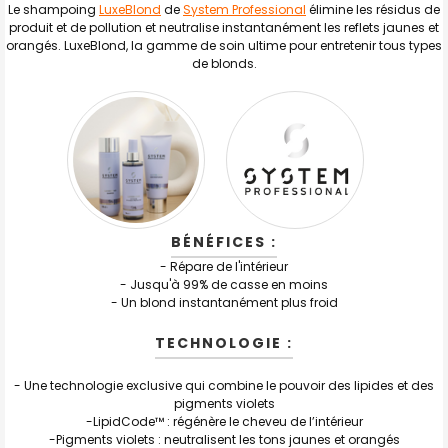
Le shampoing
LuxeBlond
de
System Professional
élimine les résidus de
J'AJOUTE
LA
produit et de pollution et neutralise instantanément les reflets jaunes et
SÉLECTION
orangés. LuxeBlond, la gamme de soin ultime pour entretenir tous types
AU PANIER
de blonds.
BÉNÉFICES :
- Répare de l'intérieur
- Jusqu'à 99% de casse en moins
- Un blond instantanément plus froid
TECHNOLOGIE :
- Une technologie exclusive qui combine le pouvoir des lipides et des
pigments violets
-LipidCode™ : régénère le cheveu de l’intérieur
-Pigments violets : neutralisent les tons jaunes et orangés