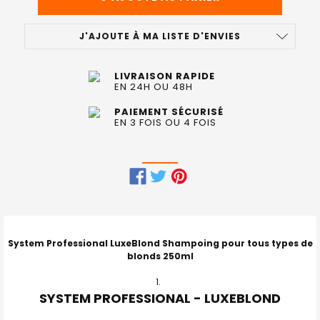
J'AJOUTE À MA LISTE D'ENVIES
LIVRAISON RAPIDE
EN 24H OU 48H
PAIEMENT SÉCURISÉ
EN 3 FOIS OU 4 FOIS
FRÉQUEMMENT
ACHETÉS
ENSEMBLE
System Professional LuxeBlond Shampoing pour tous types de
:
blonds 250ml
TOUT
SYSTEM PROFESSIONAL - LUXEBLOND
SELECTIONNER