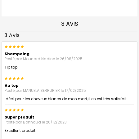
3 AVIS
3 Avis
5
Shampoing
Posté par
Mounard Nadine
le 26/08/2025
Tip top
5
Au top
Posté par
MANUELA SERRURIER
le 17/02/2025
Idéal pour les cheveux blancs de mon mari, il en est très satisfait
5
Super produit
Posté par
Bonnaud
le 26/12/2023
Excellent produit