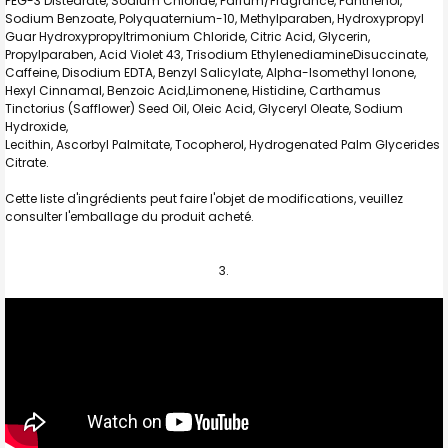
PEG-3 Distearate, Sodium Chloride, Parfum/Fragrance, Panthenol,
Sodium Benzoate, Polyquaternium-10, Methylparaben, Hydroxypropyl
Guar Hydroxypropyltrimonium Chloride, Citric Acid, Glycerin,
Propylparaben, Acid Violet 43, Trisodium EthylenediamineDisuccinate,
Caffeine, Disodium EDTA, Benzyl Salicylate, Alpha-Isomethyl Ionone,
Hexyl Cinnamal, Benzoic Acid,Limonene, Histidine, Carthamus
Tinctorius (Safflower) Seed Oil, Oleic Acid, Glyceryl Oleate, Sodium
Hydroxide,
Lecithin, Ascorbyl Palmitate, Tocopherol, Hydrogenated Palm Glycerides
Citrate.
Cette liste d'ingrédients peut faire l'objet de modifications, veuillez
consulter l'emballage du produit acheté.