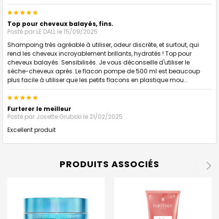
5
Top pour cheveux balayés, fins.
Posté par
LE DALL
le 15/09/2025
Shampoing très agréable à utiliser, odeur discrète, et surtout, qui
rend les cheveux incroyablement brillants, hydratés ! Top pour
cheveux balayés. Sensibilisés. Je vous déconseille d'utiliser le
sèche-cheveux après. Le flacon pompe de 500 ml est beaucoup
plus facile à utiliser que les petits flacons en plastique mou...
5
Furterer le meilleur
Posté par
Josette Grubski
le 21/02/2025
Excellent produit
PRODUITS ASSOCIÉS