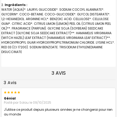
Ingrédients :
WATER (AQUA)*. LAURYL GLUCOSIDE*. SODIUM COCOYL ALANINATE*.
GLYCERIN*. COCO-BETAINE. COCO-GLUCOSIDE*. GLYCOL DISTEARATE*.
1,2-HEXANEDIOL. ARGININE HCL*. BENZOIC ACID. CELLULOSE*. CELLULOSE
GUM*. CITRIC ACID*. CITRUS LIMON (LEMON) PEEL OIL (CITRUS LIMON PEEL
OIL)**. FRAGRANCE (PARFUM). GLYCINE SOJA (SOYBEAN) SEEDCAKE
EXTRACT (GLYCINE SOJA SEEDCAKE EXTRACT)**. HAMAMELIS VIRGINIANA
(WITCH HAZEL) LEAF EXTRACT (HAMAMELIS VIRGINIANA LEAF EXTRACT)**.
HYDROXYPROPYL GUAR HYDROXYPROPYLTRIMONIUM CHLORIDE. LYSINE HCL*.
RED 33 (CI 17200). SODIUM BENZOATE. TRISODIUM ETHYLENEDIAMINE
DISUCCINATE
3 AVIS
3 Avis
5
Génial
Posté par
Solau
le 09/10/2025
J'utilise ce produit depuis plusieurs années je ne changerai pour rien
au monde