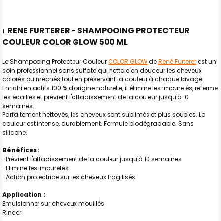
TOUT
SELECTIONNER
RENE FURTERER - SHAMPOOING PROTECTEUR
COULEUR COLOR GLOW 500 ML
J'AJOUTE
LA
SÉLECTION
AU PANIER
Le Shampooing Protecteur Couleur
COLOR GLOW
de
René Furterer
est un
soin professionnel sans sulfate qui nettoie en douceur les cheveux
colorés ou méchés tout en préservant la couleur à chaque lavage.
Enrichi en actifs 100 % d'origine naturelle, il élimine les impuretés, referme
les écailles et prévient l'affadissement de la couleur jusqu'à 10
semaines.
Parfaitement nettoyés, les cheveux sont sublimés et plus souples. La
couleur est intense, durablement. Formule biodégradable. Sans
silicone.
Bénéfices :
-Prévient l'affadissement de la couleur jusqu'à 10 semaines
-Elimine les impuretés
-Action protectrice sur les cheveux fragilisés
Application :
Emulsionner sur cheveux mouillés
Rincer