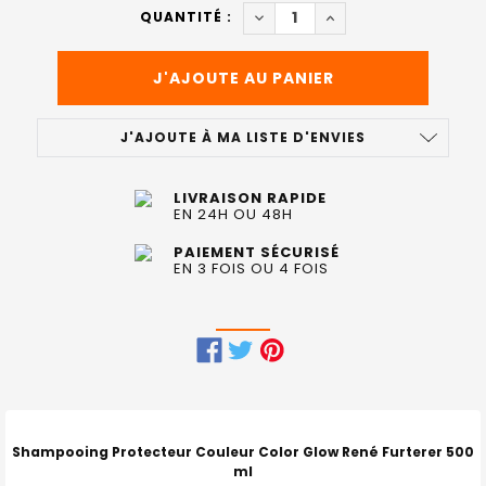
ACTUEL
DIMINUER LA QUANTITÉ DE 
AUGMENTER LA QUAN
QUANTITÉ :
:
J'AJOUTE À MA LISTE D'ENVIES
LIVRAISON RAPIDE
EN 24H OU 48H
PAIEMENT SÉCURISÉ
EN 3 FOIS OU 4 FOIS
FRÉQUEMMENT
ACHETÉS
ENSEMBLE
Shampooing Protecteur Couleur Color Glow René Furterer 500
:
ml