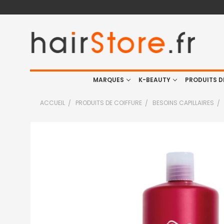
MARQUES
K-BEAUTY
PRODUITS D
ACCUEIL
PRODUITS DE COIFFURE
BESOINS CAPILLAIRES
FRÉQUEMMENT
ACHETÉS
ENSEMBLE
:
TOUT
SELECTIONNER
J'AJOUTE
LA
SÉLECTION
AU PANIER