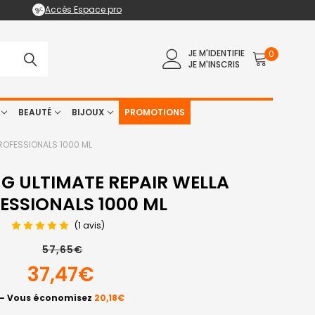
Accès Espace pro
JE M'IDENTIFIE
0
JE M'INSCRIS
BEAUTÉ
BIJOUX
PROMOTIONS
ROFESSIONALS 1000 ML
 ULTIMATE REPAIR WELLA
ESSIONALS 1000 ML
(1 avis)
57,65€
37,47€
— Vous économisez
20,18€