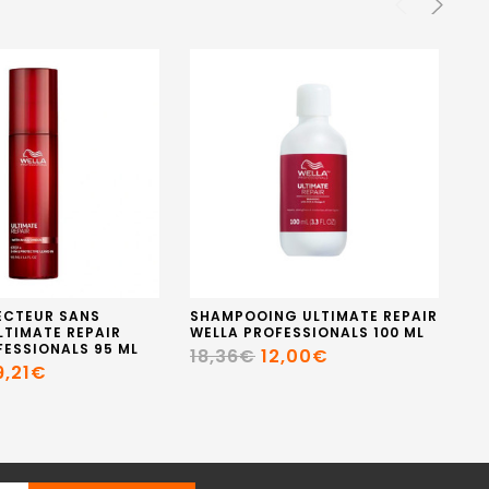
ECTEUR SANS
SHAMPOOING ULTIMATE REPAIR
SO
LTIMATE REPAIR
WELLA PROFESSIONALS 100 ML
RE
FESSIONALS 95 ML
30
18,36€
12,00€
9,21€
2