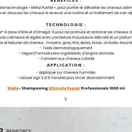
BÉNÉFICES :
re technologie « Metal Purifier », pour purifier et détoxifier les cheveux ab
e en douceur les cheveux à recevoir une routine et un traitement de soin r
TECHNOLOGIE :
* à base d'AHA et d'Oméga-9 pour reconstruire et renforcer les cheveux de l'i
ule crémeuse et légère avec une texture mousseuse délicate et un parfum
es et textures de cheveux : moyens, gras, fins, épais, lisses, ondulés, bouclés
- Testé dermatologiquement
- Vegan/Formulé sans ingrédients d'origine animale
- Convient aux cheveux colorés
APPLICATION :
- Appliquer sur cheveux humides.
- Laisser agir 3 à 5 minutes puis rincer abondamment.
Wella
- Shampooing
Ultimate Repair
Professionals 1000 ml