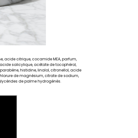
ne, acide citrique, cocamide MEA, parfum,
cide salicylique, acétate de tocophérol,
abène, histidine, linalol, citronellol, acide
 chlorure de magnésium, citrate de sodium,
e glycérides de palme hydrogénés.