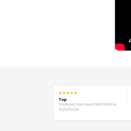
5
Top
Posté par
Pascale BORGOGNO
le
30/01/2025