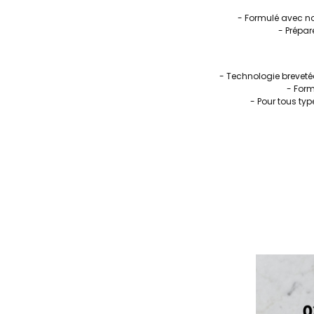
- Formulé avec not
- Prépar
- Technologie brevetée
- Form
- Pour tous typ