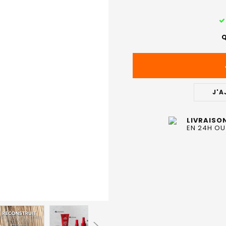
STOCK
ACTUEL
Q
:
J'A
LIVRAISO
EN 24H OU