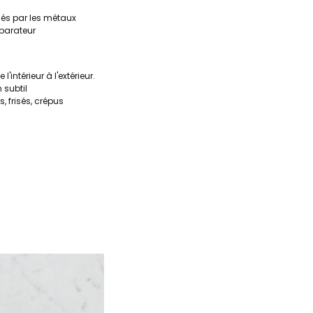
îmés par les métaux
éparateur
ntérieur à l'extérieur.
 subtil
, frisés, crépus