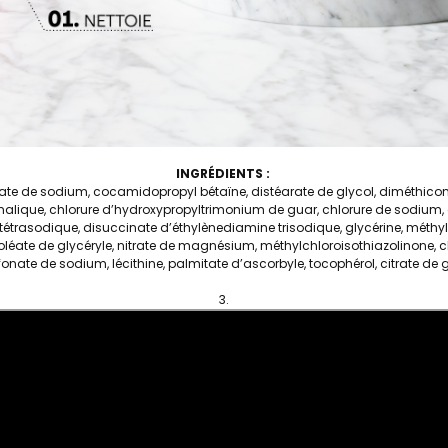
INGRÉDIENTS :
lfate de sodium, cocamidopropyl bétaïne, distéarate de glycol, diméthico
lique, chlorure d’hydroxypropyltrimonium de guar, chlorure de sodium, a
trasodique, disuccinate d’éthylènediamine trisodique, glycérine, méthylpar
oléate de glycéryle, nitrate de magnésium, méthylchloroisothiazolinone,
fonate de sodium, lécithine, palmitate d’ascorbyle, tocophérol, citrate d