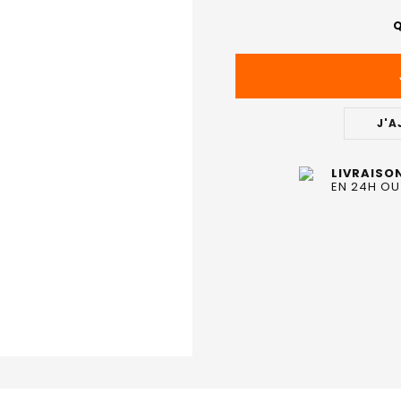
ACTUEL
Q
:
J'A
LIVRAISO
EN 24H OU