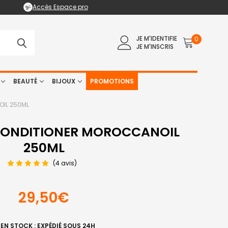
Accès Espace pro
JE M'IDENTIFIE
0
JE M'INSCRIS
BEAUTÉ
BIJOUX
PROMOTIONS
IL 250ML
ONDITIONER MOROCCANOIL
250ML
(4 avis)
29,50€
EN STOCK : EXPÉDIÉ SOUS 24H