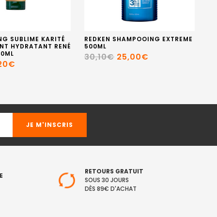
G SUBLIME KARITÉ
REDKEN SHAMPOOING EXTREME
SP
ANT HYDRATANT RENÉ
500ML
EI
50ML
M
30,10€
25,00€
20€
1
RETOURS GRATUIT
E
SOUS 30 JOURS
DÈS 89€ D'ACHAT