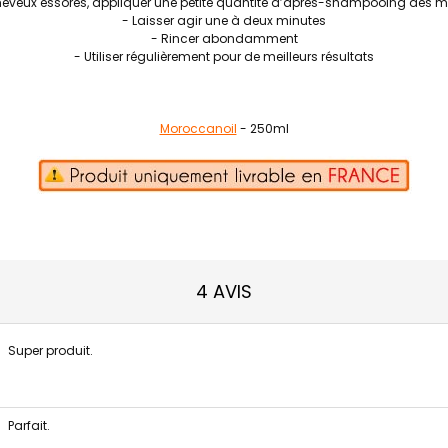
heveux essorés, appliquer une petite quantité d’après-shampooing des m
- Laisser agir une à deux minutes
- Rincer abondamment
- Utiliser régulièrement pour de meilleurs résultats
Moroccanoil
- 250ml
4 AVIS
Super produit.
Parfait.