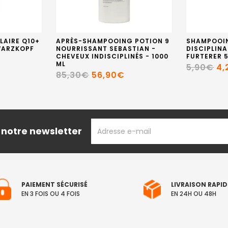
LAIRE Q10+
APRÈS-SHAMPOOING POTION 9
SHAMPOOIN
WARZKOPF
NOURRISSANT SEBASTIAN -
DISCIPLIN
CHEVEUX INDISCIPLINÉS - 1000
FURTERER 
ML
5,90€
4,
85,30€
56,90€
ADRESSE
 notre newsletter
EMAIL
PAIEMENT SÉCURISÉ
LIVRAISON RAPID
EN 3 FOIS OU 4 FOIS
EN 24H OU 48H