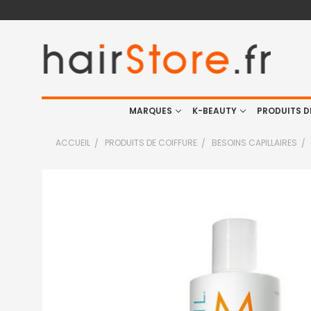
MARQUES
K-BEAUTY
PRODUITS D
ACCUEIL
PRODUITS DE COIFFURE
BESOINS CAPILLAIRES
FRÉQUEMMENT
ACHETÉS
ENSEMBLE
:
TOUT
SELECTIONNER
J'AJOUTE
LA
SÉLECTION
AU PANIER