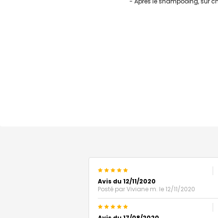
- Après le shampooing, sur c
5
Avis du 12/11/2020
Posté par
Viviane m.
le 12/11/2020
5
Avis du 17/08/2020