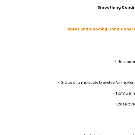
Smoothing Condi
Après Shampooing Conditioner lis
- Une formu
- Grâce à la molécule brevetée AminoRenew™
- Formule in
- Utilisé a