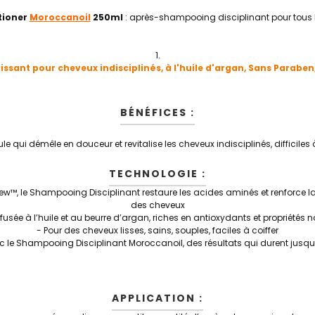
tioner
Moroccanoil
250ml
: après-shampooing disciplinant pour tous 
sant pour cheveux indisciplinés, à l'huile d'argan, Sans Paraben
BÉNÉFICES :
le qui démêle en douceur et revitalise les cheveux indisciplinés, difficiles 
TECHNOLOGIE :
, le Shampooing Disciplinant restaure les acides aminés et renforce la ké
des cheveux
fusée à l’huile et au beurre d’argan, riches en antioxydants et propriétés 
- Pour des cheveux lisses, sains, souples, faciles à coiffer
vec le Shampooing Disciplinant Moroccanoil, des résultats qui durent jusqu
APPLICATION :