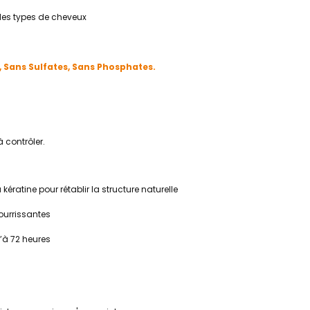
les types de cheveux
, Sans Sulfates, Sans Phosphates.
à contrôler.
ratine pour rétablir la structure naturelle
nourrissantes
’à 72 heures