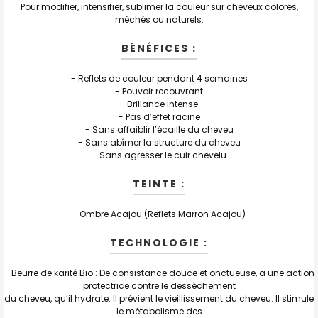
TOUT
Pour modifier, intensifier, sublimer la couleur sur cheveux colorés,
SELECTIONNER
méchés ou naturels.
J'AJOUTE
BÉNÉFICES :
LA
SÉLECTION
AU PANIER
- Reflets de couleur pendant 4 semaines
- Pouvoir recouvrant
- Brillance intense
- Pas d’effet racine
- Sans affaiblir l’écaille du cheveu
- Sans abîmer la structure du cheveu
- Sans agresser le cuir chevelu
TEINTE :
- Ombre Acajou (Reflets Marron Acajou)
TECHNOLOGIE :
- Beurre de karité Bio : De consistance douce et onctueuse, a une action
protectrice contre le dessèchement
du cheveu, qu’il hydrate. Il prévient le vieillissement du cheveu. Il stimule
le métabolisme des