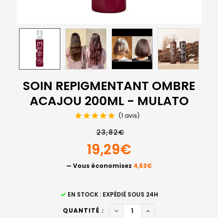
SOIN REPIGMENTANT OMBRE
ACAJOU 200ML - MULATO
(1 avis)
23,82€
19,29€
— Vous économisez
4,53€
STOCK
EN STOCK : EXPÉDIÉ SOUS 24H
ACTUEL
DIMINUER LA QUANTITÉ DE 
AUGMENTER LA QUA
QUANTITÉ :
: