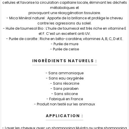
cellules et favorise la circulation capillaire locale, éliminant les déchets
métaboliques et
provoquant une réoxygénation tissulaire.
- Mica Minéral naturel : Apporte de la brillance et protège le cheveu
contre les agressions du soleil.
- Huile de tournesol Bio : L’huile de tournesol est très riche en vitamine E
et F. C’est un excellent anti UV.
- Purée de carotte : Riche en bêta-carotène, vitamines A, B, C, D et E.
- Purée de mure
- Purée de cerise
INGRÉDIENTS NATURELS :
- Sans ammoniaque
- Sans eau oxygénée
- Sans résorcine
- Sans paraben
- Sans silicone
- Fabriqué en France
- Produit non testé sur les animaux
APPLICATION :
- Laver les cheveux avec un shampooing Mulato ou votre shampooing