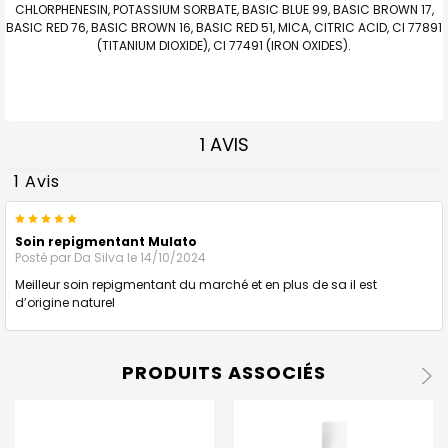
CHLORPHENESIN, POTASSIUM SORBATE, BASIC BLUE 99, BASIC BROWN 17,
BASIC RED 76, BASIC BROWN 16, BASIC RED 51, MICA, CITRIC ACID, CI 77891
(TITANIUM DIOXIDE), CI 77491 (IRON OXIDES).
1 AVIS
1 Avis
5
Soin repigmentant Mulato
Posté par
Da Silva
le 14/10/2024
Meilleur soin repigmentant du marché et en plus de sa il est
d’origine naturel
PRODUITS ASSOCIÉS