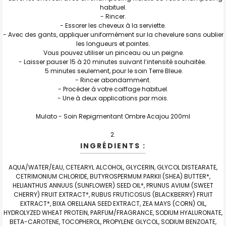
habituel.
- Rincer.
- Essorer les cheveux à la serviette.
- Avec des gants, appliquer uniformément sur la chevelure sans oublier
les longueurs et pointes.
Vous pouvez utiliser un pinceau ou un peigne.
- Laisser pauser 15 à 20 minutes suivant l’intensité souhaitée.
5 minutes seulement, pour le soin Terre Bleue.
- Rincer abondamment.
- Procéder à votre coiffage habituel.
- Une à deux applications par mois.
Mulato - Soin Repigmentant Ombre Acajou 200ml
INGRÉDIENTS :
AQUA/WATER/EAU, CETEARYL ALCOHOL, GLYCERIN, GLYCOL DISTEARATE,
CETRIMONIUM CHLORIDE, BUTYROSPERMUM PARKII (SHEA) BUTTER*,
HELIANTHUS ANNUUS (SUNFLOWER) SEED OIL*, PRUNUS AVIUM (SWEET
CHERRY) FRUIT EXTRACT*, RUBUS FRUTICOSUS (BLACKBERRY) FRUIT
EXTRACT*, BIXA ORELLANA SEED EXTRACT, ZEA MAYS (CORN) OIL,
HYDROLYZED WHEAT PROTEIN, PARFUM/FRAGRANCE, SODIUM HYALURONATE,
BETA-CAROTENE, TOCOPHEROL, PROPYLENE GLYCOL, SODIUM BENZOATE,