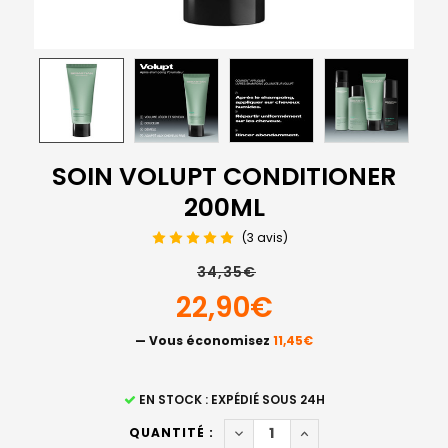
SOIN VOLUPT CONDITIONER
200ML
(3 avis)
34,35€
22,90€
— Vous économisez
11,45€
STOCK
EN STOCK : EXPÉDIÉ SOUS 24H
ACTUEL
DIMINUER LA QUANTITÉ DE S
AUGMENTER LA QUAN
QUANTITÉ :
: