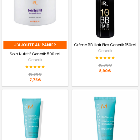
J'AJOUTE AU PANIER
Crème BB Hair Plex Generik 150ml
Generik
Soin Nutritif Generik 500 ml
Generik
15,70€
8,90€
13,68€
7,75€