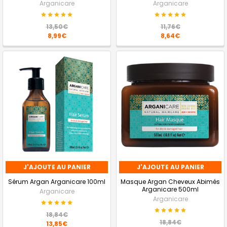
Arganicare
Arganicare
13,50€
11,76€
8,99€
8,64€
J'AJOUTE AU PANIER
J'AJOUTE AU PANIER
Sérum Argan Arganicare 100ml
Masque Argan Cheveux Abimés
Arganicare 500ml
Arganicare
Arganicare
18,84€
18,84€
13,85€