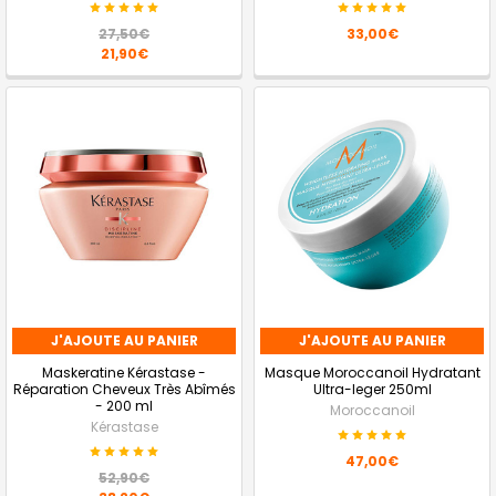
27,50€
33,00€
21,90€
J'AJOUTE AU PANIER
J'AJOUTE AU PANIER
Maskeratine Kérastase -
Masque Moroccanoil Hydratant
Réparation Cheveux Très Abîmés
Ultra-leger 250ml
- 200 ml
Moroccanoil
Kérastase
47,00€
52,90€