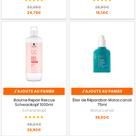
33,05€
28,80€
24,79€
16,14€
J'AJOUTE AU PANIER
J'AJOUTE AU PANIER
Baume Repair Rescue
Élixir de Réparation Moroccanoil
Schwarzkopf 1000ml
75ml
Schwarzkopf
Moroccanoil
36,50€
48,04€
26,90€