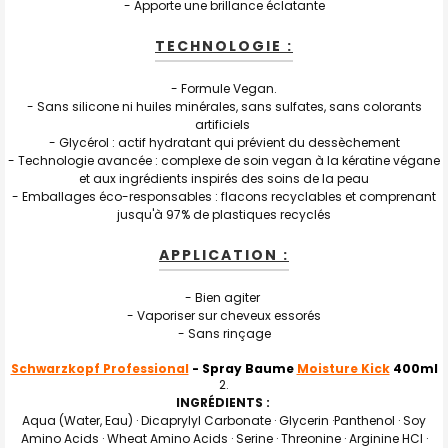
- Apporte une brillance éclatante
TECHNOLOGIE :
- Formule Vegan.
- Sans silicone ni huiles minérales, sans sulfates, sans colorants
artificiels
- Glycérol : actif hydratant qui prévient du dessèchement
- Technologie avancée : complexe de soin vegan à la kératine végane
et aux ingrédients inspirés des soins de la peau
- Emballages éco-responsables : flacons recyclables et comprenant
jusqu'à 97% de plastiques recyclés
APPLICATION :
- Bien agiter
- Vaporiser sur cheveux essorés
- Sans rinçage
Schwarzkopf Professional
- Spray Baume
Moisture Kick
400ml
INGRÉDIENTS :
Aqua (Water, Eau) · Dicaprylyl Carbonate · Glycerin ·Panthenol · Soy
Amino Acids · Wheat Amino Acids · Serine · Threonine · Arginine HCl ·