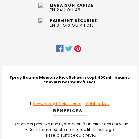
LIVRAISON RAPIDE
EN 24H OU 48H
PAIEMENT SÉCURISÉ
EN 3 FOIS OU 4 FOIS
FRÉQUEMMENT
ACHETÉS
ENSEMBLE
Spray Baume Moisture Kick Schwarzkopf 400ml
: baume
cheveux normaux à secs
:
TOUT
SELECTIONNER
Schwarzkopf Professional
-
Moisture Kick
BÉNÉFICES :
J'AJOUTE
LA
SÉLECTION
- Apporte et préserve une hydratation à l’intérieur des cheveux
AU PANIER
- Démêle immédiatement et facilite le coiffage
- Lisse la surface du cheveu