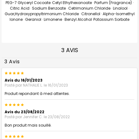
PEG-7 Glyceryl Cocoate ·Cetyl Ethylhexanoate · Parfum (Fragrance) ·
Citric Acid · Sodium Benzoate · Cetrimonium Chloride · Linalool ·
Guar,Hydroxypropyltrimonium Chloride · Citronellol · Alpha-Isomethyl
Ionone · Geraniol · Limonene · Benzyl Alcohol ·Potassium Sorbate
3 AVIS
3 Avis
5
Avis du 16/01/2023
Posté par
NATHALIE L.
le 16/01/2023
Produit repondant à med attentes.
5
Avis du 23/08/2022
Posté par
Jennifer C.
le 23/08/2022
Bon produit mais souillé.
5