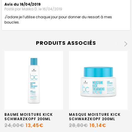
Avis du 16/04/2019
Posté par
Malika D.
le 16/04/2019
J'adore je l’utilise chaque jour pour donner du ressort à mes
boucles.
PRODUITS ASSOCIÉS
BAUME MOISTURE KICK
MASQUE MOISTURE KICK
SCHWARZKOPF 200ML
SCHWARZKOPF 200ML
24,00€
13,45€
28,80€
16,14€